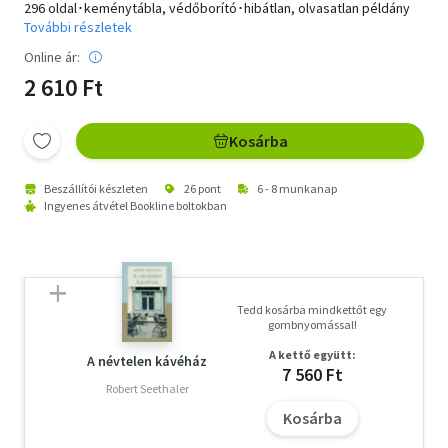
296 oldal･keménytábla, védőborító･hibátlan, olvasatlan példány
További részletek
Online ár:
2 610 Ft
Kosárba
Beszállítói készleten
26 pont
6 - 8 munkanap
Ingyenes átvétel Bookline boltokban
Tedd kosárba mindkettőt egy
gombnyomással!
A kettő együtt:
A névtelen kávéház
7 560 Ft
Robert Seethaler
Kosárba