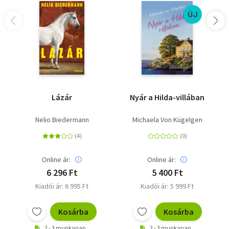
ÚJ
Lázár
Nyár a Hilda-villában
Nelio Biedermann
Michaela Von Kügelgen
Online ár:
Online ár:
6 296 Ft
5 400 Ft
Kiadói ár: 6 995 Ft
Kiadói ár: 5 999 Ft
Kosárba
Kosárba
2 - 3 munkanap
2 - 3 munkanap