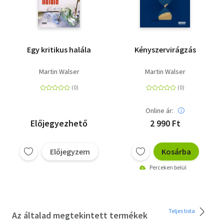
Egy kritikus halála
Kényszervirágzás
Martin Walser
Martin Walser
Online ár:
Előjegyezhető
2 990 Ft
Előjegyzem
Kosárba
Perceken belül
Teljes lista
Az általad megtekintett termékek