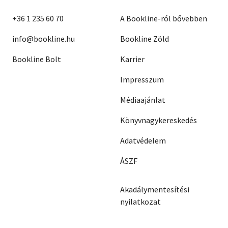
+36 1 235 60 70
A Bookline-ról bővebben
info@bookline.hu
Bookline Zöld
Bookline Bolt
Karrier
Impresszum
Médiaajánlat
Könyvnagykereskedés
Adatvédelem
ÁSZF
Akadálymentesítési
nyilatkozat