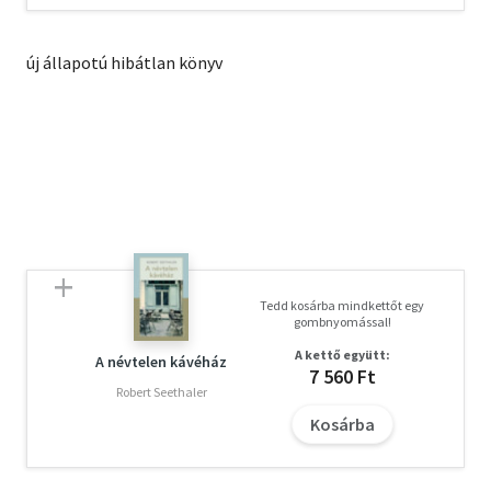
új állapotú hibátlan könyv
Tedd kosárba mindkettőt egy
gombnyomással!
A kettő együtt:
A névtelen kávéház
7 560 Ft
Robert Seethaler
Kosárba