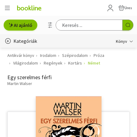
Üres
AI ajánló
Kategóriák
Könyv
Antikvár könyv
Irodalom
Szépirodalom
Próza
Életmód, egészség
Világirodalom
Regények
Kortárs
Német
Erotika
Egy szerelmes férfi
Gyermek- és ifjúsági
Martin Walser
Hobbi, szabadidő
Irodalom
Művészet
Szakkönyv