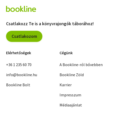
Csatlakozz Te is a könyvrajongók táborához!
Csatlakozom
Elérhetőségek
Cégünk
+36 1 235 60 70
A Bookline-ról bővebben
info@bookline.hu
Bookline Zöld
Bookline Bolt
Karrier
Impresszum
Médiaajánlat