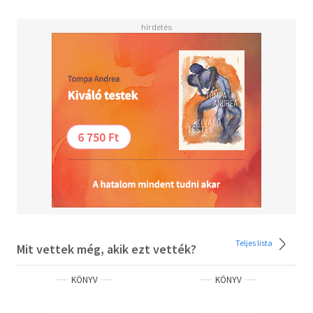
ismeretlen veszélyek leselkednek.
Teljes lista
Mit vettek még, akik ezt vették?
KÖNYV
KÖNYV