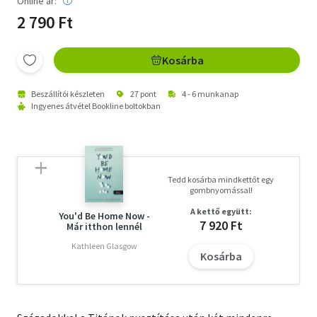
Online ár:
2 790 Ft
Kosárba
Beszállítói készleten
27 pont
4 - 6 munkanap
Ingyenes átvétel Bookline boltokban
Tedd kosárba mindkettőt egy
gombnyomással!
A kettő együtt:
You'd Be Home Now -
7 920 Ft
Már itthon lennél
Kathleen Glasgow
Kosárba