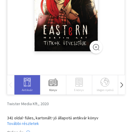
Szótár, nyelvkönyv
Tankönyv, segédkönyv
Társadalomtudomány
Természettudomány
Történelem
Vallás
Antikvár
Könyv
E-könyv
Idegen nyelvű
Hangos
Twister Media Kft., 2020
341 oldal･füles, kartonált･jó állapotú antikvár könyv
További részletek