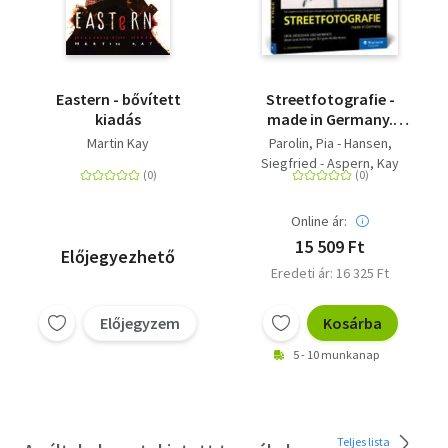
Eastern - bővített
Streetfotografie -
kiadás
made in Germany.
Orte, Menschen und
Martin Kay
Parolin, Pia - Hansen,
Momente. Ideen und
Siegfried - Aspern, Kay
Anleitungen für gute
von - Cuic, Mario - Köster,
Straßenfotos (2.
Torsten - Larousse, Marco
Auflage)
Online ár:
- Waltz, Martin U
15 509 Ft
Előjegyezhető
Eredeti ár: 16 325 Ft
Előjegyzem
Kosárba
5 - 10 munkanap
Teljes lista