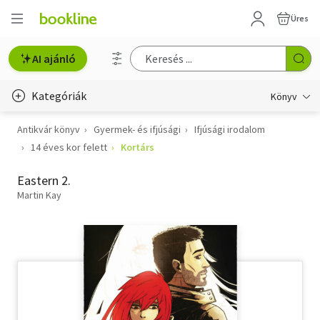
Üres
AI ajánló
Kategóriák
Könyv
Antikvár könyv
Gyermek- és ifjúsági
Ifjúsági irodalom
Életmód, egészség
14 éves kor felett
Kortárs
Erotika
Eastern 2.
Gyermek- és ifjúsági
Martin Kay
Hobbi, szabadidő
Irodalom
Művészet
Szakkönyv