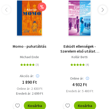
%
Momo - puhatáblás
Esküdt ellenségek -
Szerelem első utálatra
1. - (Különleges kiadás)
Michael Ende
Kollár Betti
Akciós ár:
Online ár:
1 890 Ft
4 932 Ft
Online ár: 2 430 Ft
Eredeti ár: 5 480 Ft
Eredeti ár: 2 699 Ft
Kosárba
Kosárba