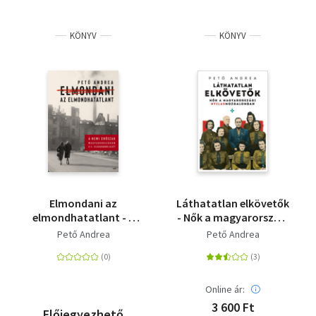
KÖNYV
KÖNYV
Elmondani az
Láthatatlan elkövetők
elmondhatatlant - A
- Nők a magyarországi
nemi erőszak
nyilasmozgalomban
Pető Andrea
Pető Andrea
Magyarországon a II.
világháború alatt
Online ár:
3 600 Ft
Előjegyezhető