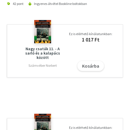
42 pont
Ingyenes átvétel Bookline boltokban
Ez is elérhető kínálatunkban:
1 017 Ft
Nagy csaták 11. - A
sarló és a kalapács
között
Kosárba
Számvéber Norbert
Ez is elérhető kínálatunkban: