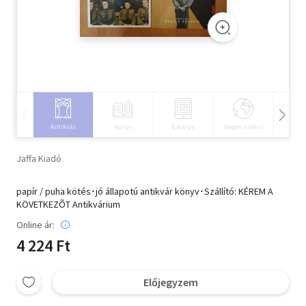
Szótár, nyelvkönyv
Tankönyv, segédkönyv
Társadalomtudomány
Természettudomány
Antikvár
Könyv
E-könyv
Idegen nyelvű
Hangos
Történelem
Jaffa Kiadó
Vallás
papír / puha kötés･jó állapotú antikvár könyv･Szállító: KÉREM A
KÖVETKEZÕT Antikvárium
Online ár:
4 224 Ft
Előjegyzem