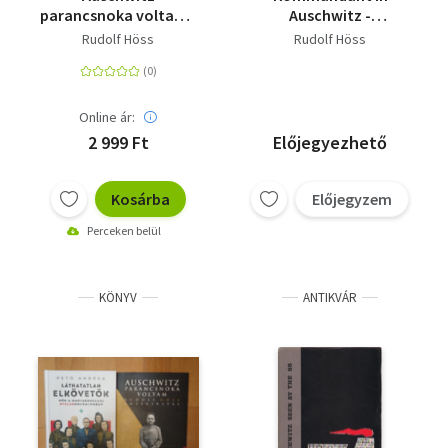
parancsnoka voltam -
Auschwitz -
Rudolf Höss
Autobiographische
Rudolf Höss
Rudolf Höss
emlékiratai
Aufzeichnungen
Online ár:
2 999 Ft
Előjegyezhető
Kosárba
Előjegyzem
Perceken belül
KÖNYV
ANTIKVÁR