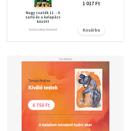
1 017 Ft
Nagy csaták 11. - A
sarló és a kalapács
között
Kosárba
Számvéber Norbert