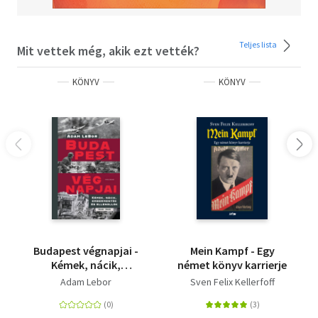
Teljes lista
Mit vettek még, akik ezt vették?
KÖNYV
KÖNYV
Budapest végnapjai -
Mein Kampf - Egy
Kémek, nácik,
német könyv karrierje
embermentők és
Adam Lebor
Sven Felix Kellerfoff
ellenállók, 1940-1945