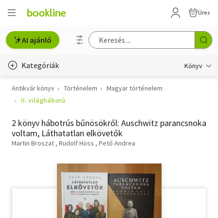
Üres
AI ajánló
Kategóriák
Könyv
Antikvár könyv
Történelem
Magyar történelem
Életmód, egészség
II. világháború
Erotika
2 könyv hábotrús bűnösökről: Auschwitz parancsnoka
Gyermek- és ifjúsági
voltam, Láthatatlan elkövetők
Martin Broszat
Rudolf Höss
Pető Andrea
Hobbi, szabadidő
Irodalom
Művészet
Szakkönyv