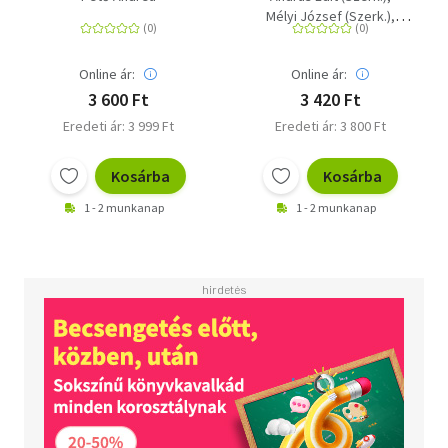
megjelenítése
Mélyi József (Szerk.)
Pető Andrea (Szerk.)
Online ár:
Online ár:
3 600 Ft
3 420 Ft
Eredeti ár: 3 999 Ft
Eredeti ár: 3 800 Ft
Kosárba
Kosárba
1 - 2 munkanap
1 - 2 munkanap