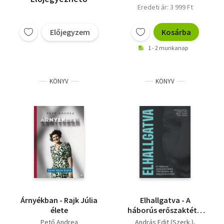
Eredeti ár: 3 999 Ft
Előjegyzem
Kosárba
1 - 2 munkanap
KÖNYV
KÖNYV
Árnyékban - Rajk Júlia
Elhallgatva - A
élete
háborús erőszaktétel
története és
Pető Andrea
András Edit (Szerk.)