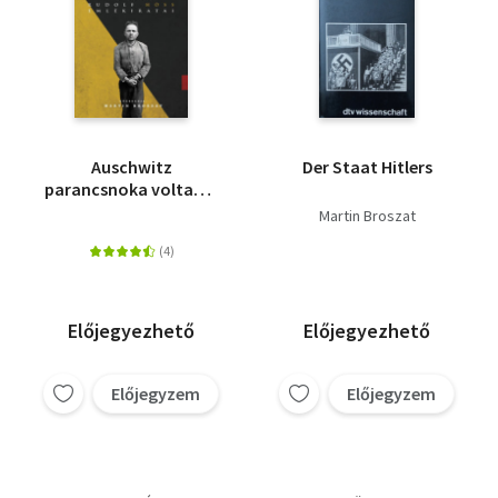
Auschwitz
Der Staat Hitlers
parancsnoka voltam -
Rudolf Höss
Martin Broszat
emlékiratai
Előjegyezhető
Előjegyezhető
Előjegyzem
Előjegyzem