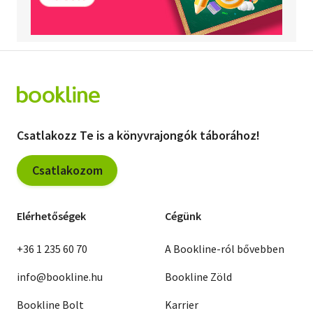
Csatlakozz Te is a könyvrajongók táborához!
Csatlakozom
Elérhetőségek
Cégünk
+36 1 235 60 70
A Bookline-ról bővebben
info@bookline.hu
Bookline Zöld
Bookline Bolt
Karrier