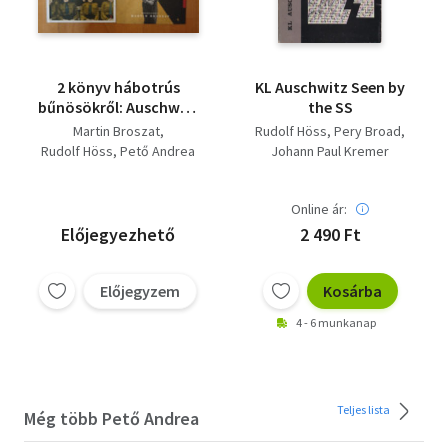
2 könyv hábotrús
KL Auschwitz Seen by
bűnösökről: Auschwitz
the SS
parancsnoka voltam,
Martin Broszat
Rudolf Höss
Pery Broad
Láthatatlan elkövetők
Rudolf Höss
Pető Andrea
Johann Paul Kremer
Online ár:
Előjegyezhető
2 490 Ft
Előjegyzem
Kosárba
4 - 6 munkanap
Teljes lista
Még több Pető Andrea