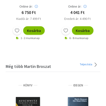
Online ár:
Online ár:
6 750 Ft
4 041 Ft
Kiadói ár: 7 499 Ft
Eredeti ár: 4 490 Ft
Kosárba
Kosárba
1 - 2 munkanap
6 - 8 munkanap
Teljes lista
Még több Martin Broszat
KÖNYV
IDEGEN