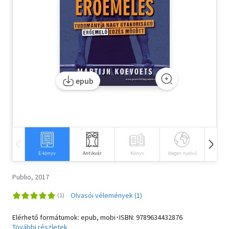
Szótár, nyelvkönyv
Tankönyv, segédkönyv
Társadalomtudomány
epub
Természettudomány
Történelem
Vallás
E-könyv
Antikvár
Könyv
Idegen nyelvű
Hangos
Publio, 2017
Olvasói vélemények (1)
Elérhető formátumok: epub, mobi･ISBN:
9789634432876
További részletek