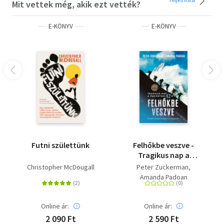
Mit vettek még, akik ezt vették?
E-KÖNYV
E-KÖNYV
Futni születtünk
Felhőkbe veszve -
Tragikus nap a
pakisztáni K2-n - A
Christopher McDougall
Peter Zuckerman
serpa mászók
Amanda Padoan
rendkívüli története
Online ár:
Online ár:
2 090 Ft
2 590 Ft