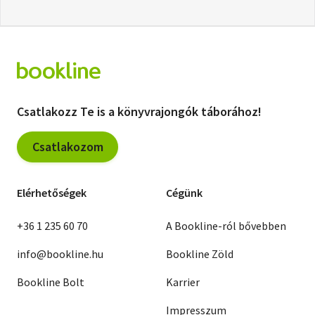
Csatlakozz Te is a könyvrajongók táborához!
Csatlakozom
Elérhetőségek
Cégünk
+36 1 235 60 70
A Bookline-ról bővebben
info@bookline.hu
Bookline Zöld
Bookline Bolt
Karrier
Impresszum