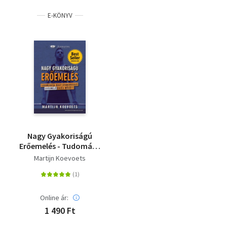
E-KÖNYV
Nagy Gyakoriságú
Erőemelés - Tudomány
a Nagy Gyakoriságú
Martijn Koevoets
edzés mögött
Online ár:
1 490 Ft