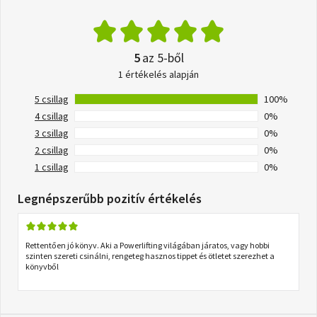
5
az 5-ből
1 értékelés alapján
5 csillag
100%
4 csillag
0%
3 csillag
0%
2 csillag
0%
1 csillag
0%
Legnépszerűbb pozitív értékelés
Rettentően jó könyv. Aki a Powerlifting világában járatos, vagy hobbi
szinten szereti csinálni, rengeteg hasznos tippet és ötletet szerezhet a
könyvből