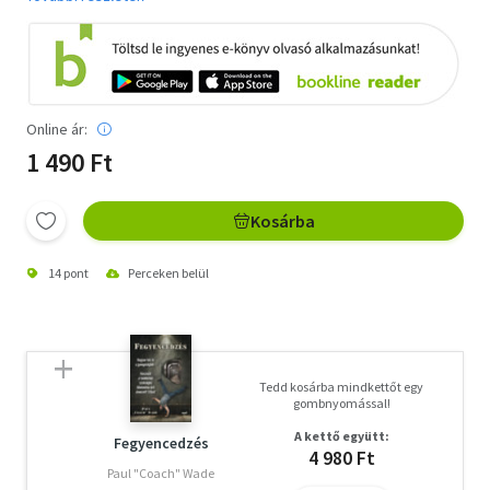
Online ár:
1 490 Ft
Kosárba
14 pont
Perceken belül
Tedd kosárba mindkettőt egy
gombnyomással!
A kettő együtt:
Fegyencedzés
4 980 Ft
Paul "Coach" Wade