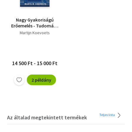
Nagy Gyakoriságú
Erőemelés - Tudomány
a Nagy Gyakoriságú
Martijn Koevoets
edzés mögött
14 500 Ft - 15 000 Ft
2 példány
Teljes lista
Az általad megtekintett termékek