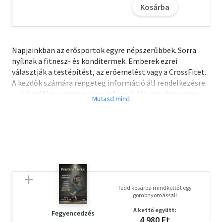
Kosárba
Napjainkban az erősportok egyre népszerűbbek. Sorra
nyílnak a fitnesz- és konditermek. Emberek ezrei
választják a testépítést, az erőemelést vagy a CrossFitet.
A kezdők számára rengeteg információ áll rendelkezésre
a világhálón, azonban ezen információk egy része nem
alkalmazható közvetlenül, és sok közülük „broscience".
Martijn Koevoets könyve a kifejezetten erőt fejleszteni
kívánóknak nyújt segítséget, világosan és egyszerűen
elmagyarázva az alapokat. Egy sablont kaphat belőle
mindenki, amivel könnyedén elkészítheti a saját
fenntartható edzéstervét.
A letöltéssel kapcsolatos kérdésekre
itt
találhat választ.
Tedd kosárba mindkettőt egy
gombnyomással!
Olvasd el mások véleményét is!
A kettő együtt:
Fegyencedzés
4 980 Ft