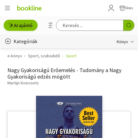
Üres
AI ajánló
Kategóriák
Könyv
e-könyv
Sport, szabadidő
Sport
Életmód, egészség
Nagy Gyakoriságú Erőemelés - Tudomány a Nagy
Erotika
Gyakoriságú edzés mögött
Gyermek- és ifjúsági
Martijn Koevoets
Hobbi, szabadidő
Irodalom
Művészet
Szakkönyv