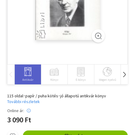
Szótár, nyelvkönyv
Tankönyv, segédkönyv
Társadalomtudomány
Természettudomány
Történelem
Vallás
Antikvár
Könyv
E-könyv
Idegen nyelvű
Hangos
115 oldal･papír / puha kötés･jó állapotú antikvár könyv
További részletek
Online ár:
3 090 Ft