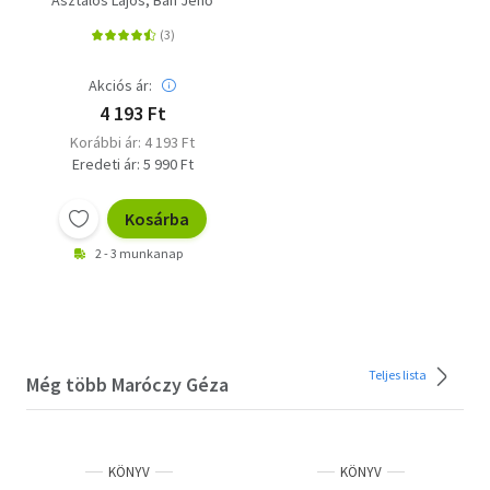
Asztalos Lajos
Bán Jenő
Akciós ár:
4 193 Ft
Korábbi ár: 4 193 Ft
Eredeti ár: 5 990 Ft
Kosárba
2 - 3 munkanap
Teljes lista
Még több Maróczy Géza
KÖNYV
KÖNYV