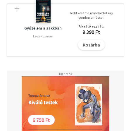
Tedd kosárba mindkettőt egy
gombnyomással!
A kettő együtt:
Győzelem a sakkban
9 390 Ft
Levy Rozman
Kosárba