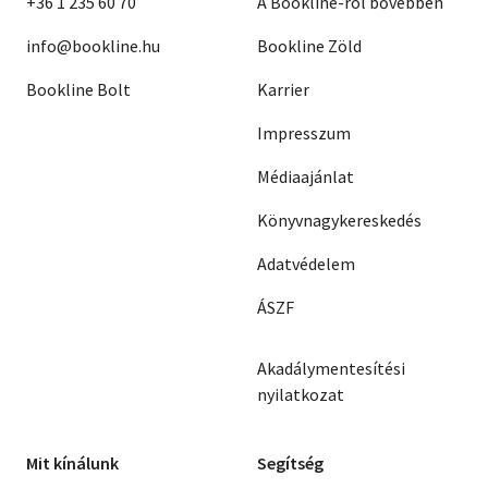
+36 1 235 60 70
A Bookline-ról bővebben
info@bookline.hu
Bookline Zöld
Bookline Bolt
Karrier
Impresszum
Médiaajánlat
Könyvnagykereskedés
Adatvédelem
ÁSZF
Akadálymentesítési
nyilatkozat
Mit kínálunk
Segítség