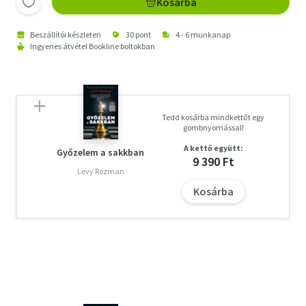
Kosárba
Beszállítói készleten
30 pont
4 - 6 munkanap
Ingyenes átvétel Bookline boltokban
Tedd kosárba mindkettőt egy
gombnyomással!
A kettő együtt:
Győzelem a sakkban
9 390 Ft
Levy Rozman
Kosárba