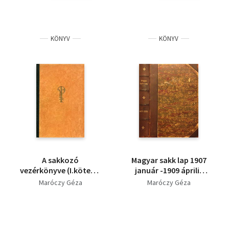
KÖNYV
KÖNYV
A sakkozó
Magyar sakk lap 1907
vezérkönyve (I.kötet) -
január -1909 április
Amatőr sakkelmélet
(egybekötve)
Maróczy Géza
Maróczy Géza