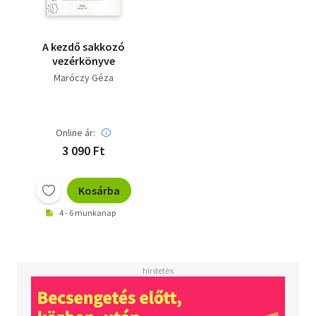
A kezdő sakkozó
vezérkönyve
Maróczy Géza
Online ár:
3 090 Ft
Kosárba
4 - 6 munkanap