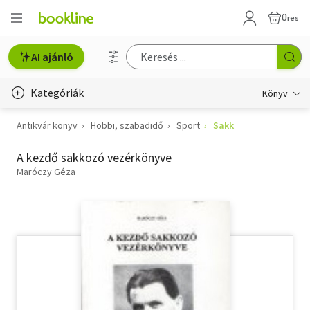
Üres
AI ajánló
Kategóriák
Könyv
Antikvár könyv
Hobbi, szabadidő
Sport
Sakk
Életmód, egészség
A kezdő sakkozó vezérkönyve
Erotika
Maróczy Géza
Gyermek- és ifjúsági
Hobbi, szabadidő
Irodalom
Művészet
Szakkönyv