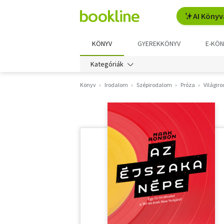
AI Könyv
KÖNYV
GYEREKKÖNYV
E-KÖN
Kategóriák
Könyv
Irodalom
Szépirodalom
Próza
Világir