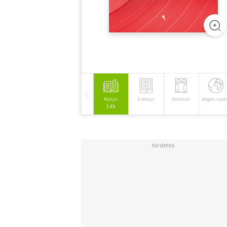
Könyv
E-könyv
Antikvár
Idegen nyel
1 db