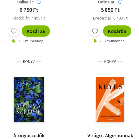
Online ár:
Online ár:
6 750 Ft
5 850 Ft
Kiadói ár: 7 499 Ft
Eredeti ár: 6 499 Ft
Kosárba
Kosárba
2 - 3 munkanap
2 - 3 munkanap
KÖNYV
KÖNYV
Áfonyaszedők
Virágot Algernonnak