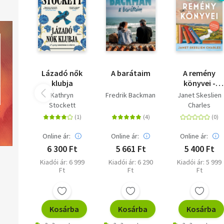
Lázadó nők
A barátaim
A remény
klubja
könyvei -
Felemelő
Kathryn
Fredrik Backman
Janet Skeslien
történet
Stockett
Charles
újrakezdésről
kitartásról és
a könyvek
Online ár:
Online ár:
Online ár:
gyógyító
6 300 Ft
5 661 Ft
5 400 Ft
erejéről
Kiadói ár: 6 999
Kiadói ár: 6 290
Kiadói ár: 5 999
Ft
Ft
Ft
Kosárba
Kosárba
Kosárba