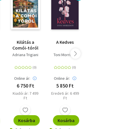
Kilátás a
A Kedves
Ahol a
Comói-tóról
folyami rákok
énekelnek -
Adriana Trigiani
Toni Morrison
Delia Owens
puha kötés
,
Online ár:
Online ár:
Online ár:
6 750 Ft
5 850 Ft
5 400 Ft
Kiadói ár: 7 499
Eredeti ár: 6 499
Eredeti ár: 5 999
Ft
Ft
Ft
Kosárba
Kosárba
Kosárba