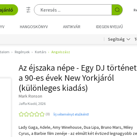
ajánló
R
YV
HANGOSKÖNYV
ANTIKVÁR
IDEGEN NYELVŰ
T
Segítség
odalom
Regények
Kortárs
Angolszász
Az éjszaka népe - Egy DJ történet
a 90-es évek New Yorkjáról
(különleges kiadás)
Mark Ronson
Jaffa Kiadó, 2026
Írj véleményt elsőként!
Lady Gaga, Adele, Amy Winehouse, Dua Lipa, Bruno Mars, Miley
Cyrus, a Barbie film zenéje - az elmúlt két évtized legnagyobb z