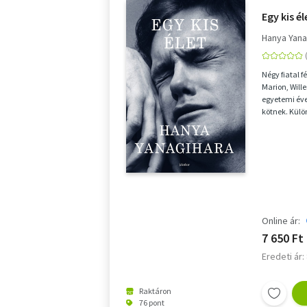
Egy kis él
Hanya Yana
Négy fiatal f
Marion, Will
egyetemi évei
kötnek. Kül
érkeznek, kü
Online ár:
7 650 Ft
Eredeti ár:
Raktáron
76 pont