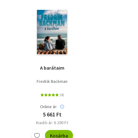
A barátaim
Fredrik Backman
Online ár:
5 661 Ft
Kiadói ár: 6 290 Ft
Kosárba