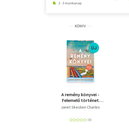
2 - 3 munkanap
KÖNYV
ÚJ
A remény könyvei -
Felemelő történet
újrakezdésről,
Janet Skeslien Charles
kitartásról és a
könyvek gyógyító
erejéről