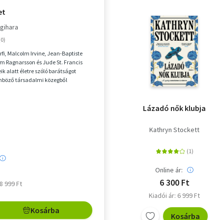
et
gihara
érfi, Malcolm Irvine, Jean-Baptiste
em Ragnarsson és Jude St. Francis
k alatt életre szóló barátságot
önböző társadalmi közegből
lönböző...
Lázadó nők klubja
Kathryn Stockett
Online ár:
6 300 Ft
 8 999 Ft
Kiadói ár: 6 999 Ft
Kosárba
Kosárba