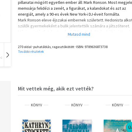
pillanatai mögött egyetlen ember áll: Mark Ronson. Most megjel
memoárja felidézi a zenét, a figurákat, a kalandokat és azt az
energiát, amely a 90-es évek New York-i DJ-éveit formálta.
Mark Ronson eleve éjszakai embernek született. Hedonista alko
szülők gyermekeként a bulik jelentették számára a játszóteret.
Mégis, miután fiatalon Londonból New York Citybe költözött, sok
kívülállónak érezte magát - egészen addig, amíg rá nem talált
önmagára a város lüktető, közösséget teremtő partijain és hiph
270 oldal･puhatáblás, ragasztókötött･ISBN:
9789636873738
szcénájában. Minden egyes éjszaka a zene, az ambíció, a veszél
További részletek
öröm és a lehetőségek bódító keverékét hozta. Miután teljesen
vű
Hangoskönyv
Film
Zene
beszippantotta a DJ-zés világa, Mark azon dolgozott, hogy
megtalálja a helyét és nevet szerezzen magának a sosem alvó
városban.
Az éjszaka népe megidézi a 90-es évek New Yorkjának sokszínű,
csillogó varázsát, felidézi egy korszak és egy hely lendületét, a
Mit vettek még, akik ezt vették?
feltörekvő divatikonok és rapperek táncoltak együtt klubarcokk
hétköznapi, dolgozó emberekkel - és betekintést enged abba a
alkotó és bulizó közösségbe, amely igazán csak napnyugta után
KÖNYV
KÖNYV
KÖNYV
éledt fel.
Ú