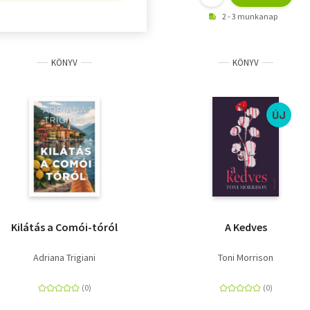
2 - 3 munkanap
KÖNYV
KÖNYV
ÚJ
Kilátás a Comói-tóról
A Kedves
Adriana Trigiani
Toni Morrison