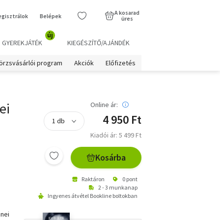
A kosarad
egisztrálok
Belépek
üres
új
GYEREKJÁTÉK
KIEGÉSZÍTŐ/AJÁNDÉK
örzsvásárlói program
Akciók
Előfizetés
ei
Online ár:
4 950 Ft
Kiadói ár: 5 499 Ft
Kosárba
Raktáron
0 pont
2 - 3 munkanap
Ingyenes átvétel Bookline boltokban
enei