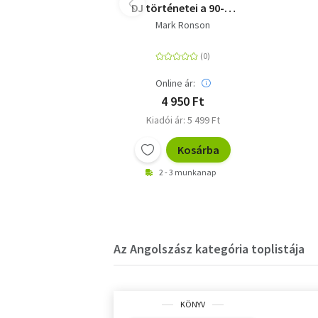
DJ történetei a 90-es
évek New Yorkjáról
Mark Ronson
(különleges kiadás)
Online ár:
4 950 Ft
Kiadói ár: 5 499 Ft
Kosárba
2 - 3 munkanap
Az Angolszász kategória toplistája
KÖNYV