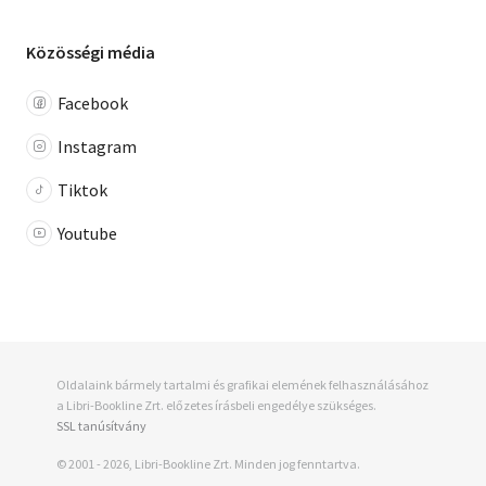
Közösségi média
Facebook
Instagram
Tiktok
Youtube
Oldalaink bármely tartalmi és grafikai elemének felhasználásához
a Libri-Bookline Zrt. előzetes írásbeli engedélye szükséges.
SSL tanúsítvány
© 2001 - 2026, Libri-Bookline Zrt. Minden jog fenntartva.