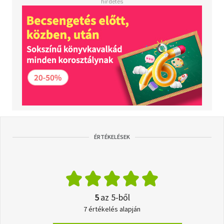
ÉRTÉKELÉSEK
5
az 5-ből
7 értékelés alapján