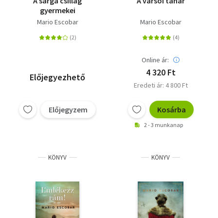
A sárga csillag
A varsói tanár
gyermekei
Mario Escobar
Mario Escobar
Online ár:
4 320 Ft
Előjegyezhető
Eredeti ár: 4 800 Ft
Előjegyzem
Kosárba
2 - 3 munkanap
KÖNYV
KÖNYV