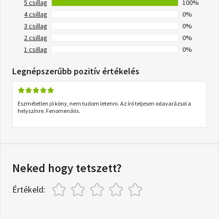
5 csillag
100%
4 csillag
0%
3 csillag
0%
2 csillag
0%
1 csillag
0%
Legnépszerűbb pozitív értékelés
Eszméletlen jó köny, nem tudom letenni. Az író teljesen odavarázsol a
helyszínre. Fenomenális.
Neked hogy tetszett?
Értékeld: