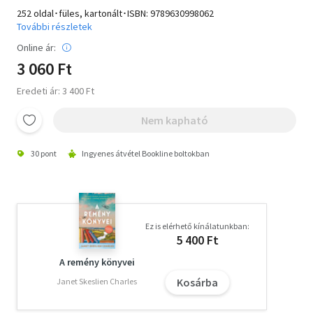
252 oldal･füles, kartonált･ISBN:
9789630998062
További részletek
Online ár:
3 060 Ft
Eredeti ár: 3 400 Ft
Nem kapható
30 pont
Ingyenes átvétel Bookline boltokban
Ez is elérhető kínálatunkban:
5 400 Ft
A remény könyvei
Kosárba
Janet Skeslien Charles