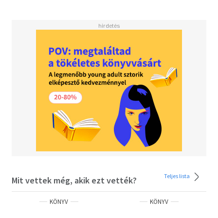
melynek kiadási jogait további tíz ország vette meg -
izgalmasan meséli el e megrázó történetet, amely az
emberi hősiesség gyönyörű példája, és amelyben a
tragédiák mellett a remény is felcsillan.
Olvasd el mások véleményét is!
Teljes lista
Mit vettek még, akik ezt vették?
KÖNYV
KÖNYV