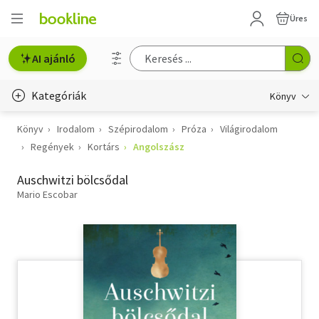
Üres
AI ajánló
Kategóriák
Könyv
Könyv
Irodalom
Szépirodalom
Próza
Világirodalom
Életmód, egészség
Regények
Kortárs
Angolszász
Erotika
Auschwitzi bölcsődal
Gyermek- és ifjúsági
Mario Escobar
Hobbi, szabadidő
Irodalom
Művészet
Szakkönyv