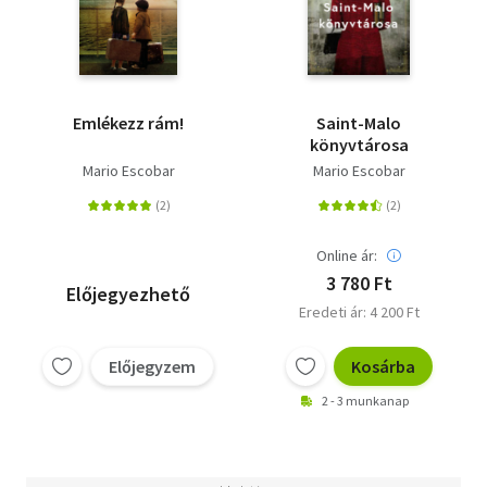
Emlékezz rám!
Saint-Malo
könyvtárosa
Mario Escobar
Mario Escobar
Online ár:
3 780 Ft
Előjegyezhető
Eredeti ár: 4 200 Ft
Előjegyzem
Kosárba
2 - 3 munkanap