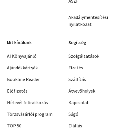
ÁSZF
Akadálymentesítési
nyilatkozat
Mit kínálunk
Segítség
AI Könyvajánló
Szolgáltatások
Ajándékkártyák
Fizetés
Bookline Reader
Szállítás
Előfizetés
Átvevőhelyek
Hírlevél feliratkozás
Kapcsolat
Törzsvásárlói program
Súgó
TOP 50
Elállás