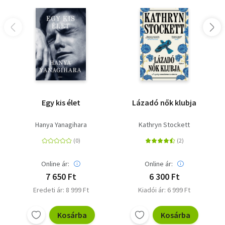
Egy kis élet
Lázadó nők klubja
Hanya Yanagihara
Kathryn Stockett
Online ár:
Online ár:
7 650 Ft
6 300 Ft
Eredeti ár: 8 999 Ft
Kiadói ár: 6 999 Ft
Kosárba
Kosárba