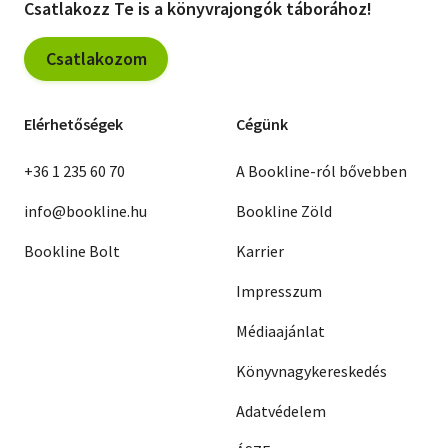
Csatlakozz Te is a könyvrajongók táborához!
Csatlakozom
Elérhetőségek
Cégünk
+36 1 235 60 70
A Bookline-ról bővebben
info@bookline.hu
Bookline Zöld
Bookline Bolt
Karrier
Impresszum
Médiaajánlat
Könyvnagykereskedés
Adatvédelem