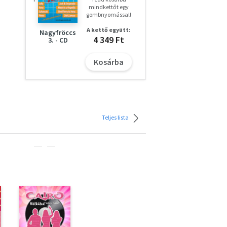
mindkettőt egy
gombnyomással!
A kettő együtt:
Nagyfröccs
4 349 Ft
3. - CD
Kosárba
Teljes lista