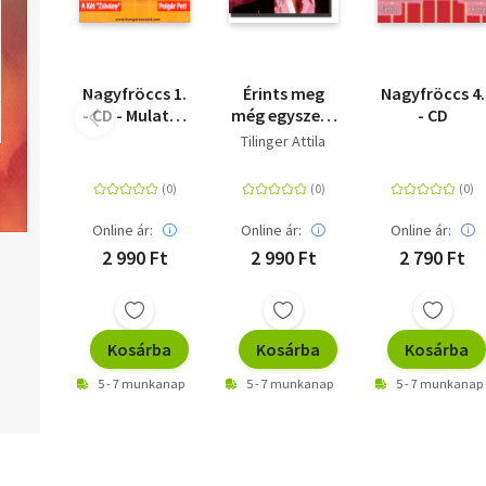
Nagyfröccs 1.
Érints meg
Nagyfröccs 4.
- CD - Mulatós
még egyszer -
- CD
válogatás!
CD
Tilinger Attila
Online ár:
Online ár:
Online ár:
2 990 Ft
2 990 Ft
2 790 Ft
Kosárba
Kosárba
Kosárba
5 - 7 munkanap
5 - 7 munkanap
5 - 7 munkanap