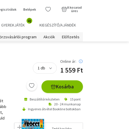
A kosarad
egisztrálok
Belépek
üres
új
GYEREKJÁTÉK
KIEGÉSZÍTŐ/AJÁNDÉK
örzsvásárlói program
Akciók
Előfizetés
Online ár:
1 559 Ft
Kosárba
Beszállítói készleten
15 pont
ét
20 - 24 munkanap
vább
Ingyenes átvétel Bookline boltokban
t,
uld
Tedd kosárba