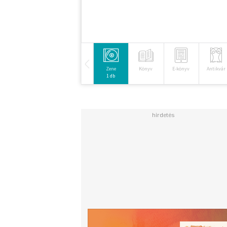
Zene
Könyv
E-könyv
Antikvár
1 db