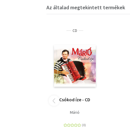
Az általad megtekintett termékek
CD
Csókod íze - CD
Márió