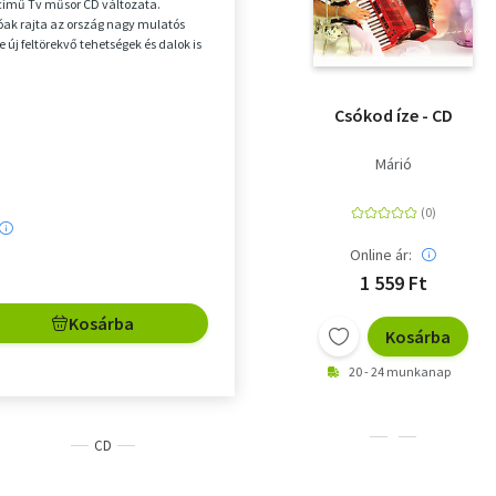
című Tv műsor CD változata.
ak rajta az ország nagy mulatós
 új feltörekvő tehetségek és dalok is
Csókod íze - CD
Márió
Online ár:
1 559 Ft
Kosárba
Kosárba
20 - 24 munkanap
CD