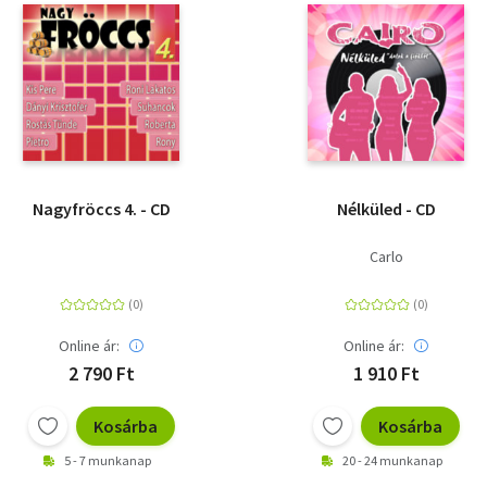
Nagyfröccs 4. - CD
Nélküled - CD
Carlo
Online ár:
Online ár:
2 790 Ft
1 910 Ft
Kosárba
Kosárba
5 - 7 munkanap
20 - 24 munkanap