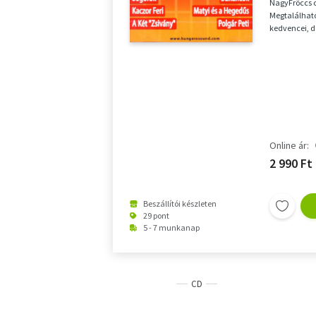
NagyFröccs 
Megtalálható
kedvencei, de
helyet kap...
Online ár:
2 990 Ft
Beszállítói készleten
29 pont
5 - 7 munkanap
CD