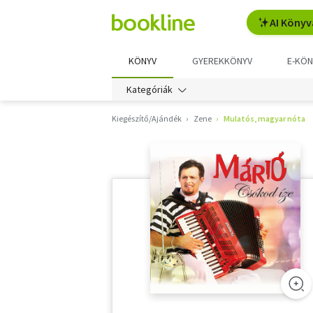
AI Könyv
KÖNYV
GYEREKKÖNYV
E-KÖN
Kategóriák
Kiegészítő/Ajándék
Zene
Mulatós, magyar nóta