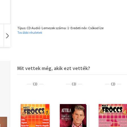
Típus: CD Audió･Lemezek száma: 1･Eredeti név: Csókod íze
További részletek
Idegen nyelvű
Hangoskönyv
Film
Mit vettek még, akik ezt vették?
CD
CD
CD