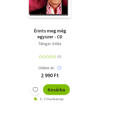
Érints meg még
egyszer - CD
Tilinger Attila
Online ár:
2 990 Ft
Kosárba
5 - 7 munkanap