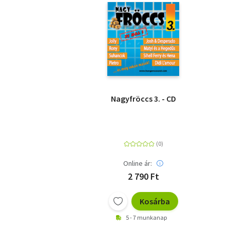
Nagyfröccs 3. - CD
Online ár:
2 790 Ft
Kosárba
5 - 7 munkanap