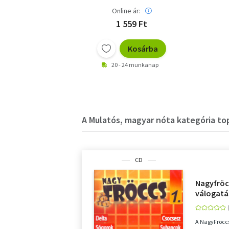
Online ár:
1 559 Ft
Kosárba
20 - 24 munkanap
A Mulatós, magyar nóta kategória top
CD
Nagyfröcc
válogatá
A NagyFröccs