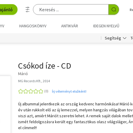
ajánló
R
YV
HANGOSKÖNYV
ANTIKVÁR
IDEGEN NYELVŰ
T
Segítség
Csókod íze - CD
Márió
MG Records Kft., 2014
Írj véleményt elsőként!
Új albummal jelentkezik az ország kedvenc harmónikása! Márió k
év után rukkolt elő az új lemezzel, melyen hangzás világában to
viszi azt, amiért Máriót szeretni lehet. A remek saját dalok mellet
ismét feldolgozásra került egy fantasztikus olasz világsláger, Ár
el címmel!!