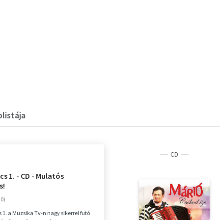
listája
CD
s 1. - CD - Mulatós
s!
 1. a Muzsika Tv-n nagy sikerrel futó