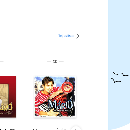
Teljes lista
CD
CD