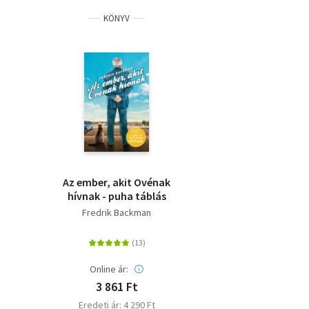
KÖNYV
Az ember, akit Ovénak
hívnak - puha táblás
Fredrik Backman
Online ár:
3 861 Ft
Eredeti ár: 4 290 Ft