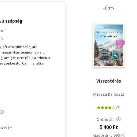
KÖNYV
yú szépség
ren
, kétszáz kilós szűz, aki
 magányban tengeti napjait.
g, amíg fel nem tűnik a színen a
s szerkesztő, Camilla, aki a
rkőzve meggyőzi, hogy...
Visszatérés
Mélissa Da Costa
Online ár:
5 400 Ft
5 499 Ft
Kiadói ár: 5 999 Ft