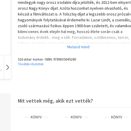
mindegyik nagy orosz irodalmi díjra jelölték, és 2012-ben elnyer
orosz Nagy Könyv díjat. Azóta huszonhat nyelven olvasható, és
készül a filmváltozat is. A Tolsztoj-díjat a legszebb orosz prózaír
hagyományok folytatásával érdemelte ki. Lazar Lindt, a zseniális
zsidó származású fizikus éppen 1900-ban született, és valamiko
kilencvenes évek elején hal meg, hosszú élete során csak a
tudomány érdekli... meg a nők. Forradalom, sztálinizmus, terror,
háború, kísérleti atomrobbantások, az értelmiség kínjai mindezt
három különös sorsú nő (az orosz lelket megtestesítő Maruszja,
férjét gyűlölő fiatal Galina és a melegségre vágyó Linocska)
516 oldal･karton･ISBN:
9789635045280
szemszögéből követhetjük. Igazi nagyregényt kapunk, mely sz
További részletek
és közönségsikerét annak köszönheti, hogy női sorsokat ilyen
vű
Hangoskönyv
Film
Zene
érzékenyen és beleéléssel talán senki más nem ábrázolt még a 
orosz irodalomban.
Mit vettek még, akik ezt vették?
KÖNYV
KÖNYV
KÖNYV