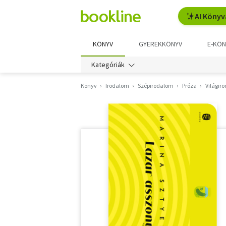
AI Könyv
KÖNYV
GYEREKKÖNYV
E-KÖN
Kategóriák
Könyv
Irodalom
Szépirodalom
Próza
Világir