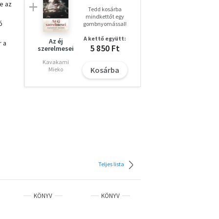
te az
Tedd kosárba
mindkettőt egy
ó
gombnyomással!
,
A kettő együtt:
Az éj
r a
5 850 Ft
szerelmesei
Kavakami
Kosárba
Mieko
 a
akmai
mai
Teljes lista
KÖNYV
KÖNYV
KÖNYV