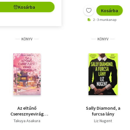
Kosárba
Kosárba
2 - 3 munkanap
KÖNYV
KÖNYV
Az eltűnő
Sally Diamond, a
Cseresznyevirág
furcsa lány
Könyvesbolt
Takuya Asakura
Liz Nugent