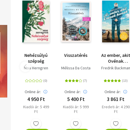
Nehézsúlyú
Visszatérés
Az ember, aki
szépség
Ovénak
hívnak - puha
Moa Herngren
Mélissa Da Costa
Fredrik Backma
táblás
Online ár:
Online ár:
Online ár:
4 950 Ft
5 400 Ft
3 861 Ft
Kiadói ár: 5 499
Kiadói ár: 5 999
Eredeti ár: 4 290
Ft
Ft
Ft