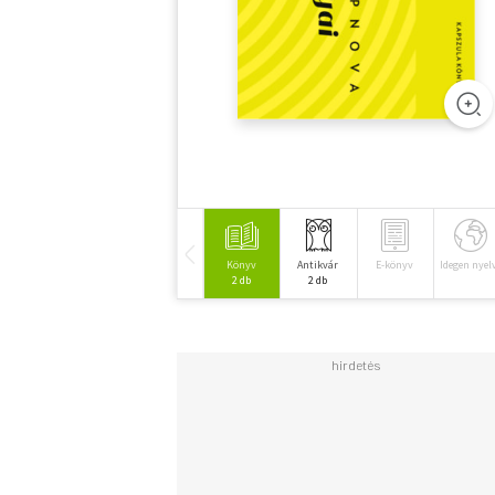
Könyv
Antikvár
E-könyv
Idegen nyel
2 db
2 db