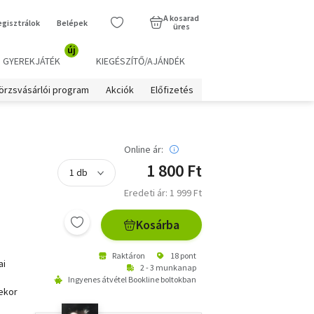
A kosarad
egisztrálok
Belépek
üres
új
GYEREKJÁTÉK
KIEGÉSZÍTŐ/AJÁNDÉK
örzsvásárlói program
Akciók
Előfizetés
Online ár:
1 800 Ft
Eredeti ár: 1 999 Ft
Kosárba
Raktáron
18 pont
ai
2 - 3 munkanap
Ingyenes átvétel Bookline boltokban
ekor