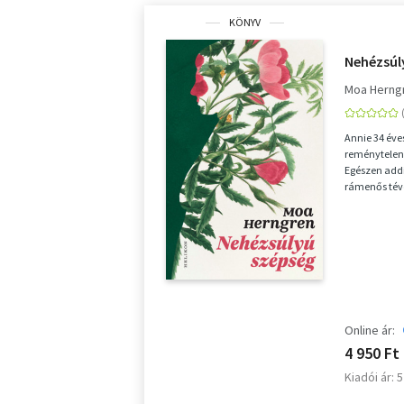
KÖNYV
Nehézsúl
Moa Herng
Annie 34 éves
reménytelen
Egészen addi
rámenős tévé
bizalmába fé
Online ár:
4 950 Ft
Kiadói ár: 