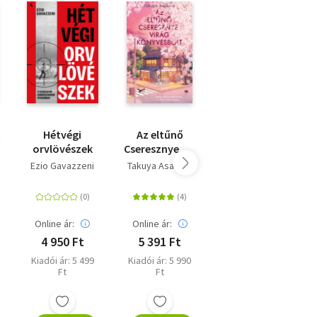
t
Hétvégi
Az eltűnő
Sally
orvlövészek
Cseresznyevirág
Diamond, a
Könyvesbolt
furcsa lány
n
Ezio Gavazzeni
Takuya Asakura
Liz Nugent
Online ár:
Online ár:
Online ár:
4 950 Ft
5 391 Ft
6 300 Ft
Kiadói ár: 5 499
Kiadói ár: 5 990
Kiadói ár: 6 999
Ft
Ft
Ft