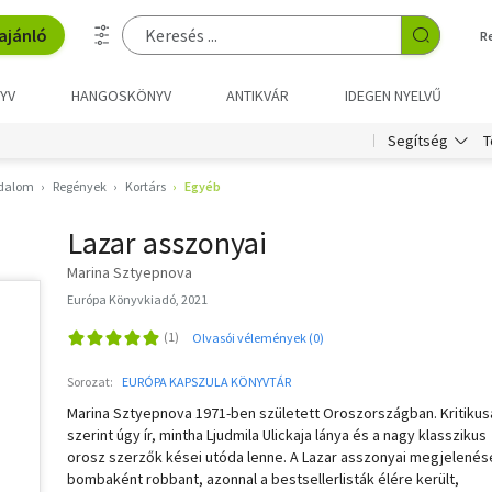
ajánló
R
YV
HANGOSKÖNYV
ANTIKVÁR
IDEGEN NYELVŰ
T
Segítség
odalom
Regények
Kortárs
Egyéb
Lazar asszonyai
Marina Sztyepnova
Európa Könyvkiadó, 2021
Olvasói vélemények (0)
Sorozat:
EURÓPA KAPSZULA KÖNYVTÁR
Marina Sztyepnova 1971-ben született Oroszországban. Kritikus
szerint úgy ír, mintha Ljudmila Ulickaja lánya és a nagy klasszikus
orosz szerzők kései utóda lenne. A Lazar asszonyai megjelenés
bombaként robbant, azonnal a bestsellerlisták élére került,