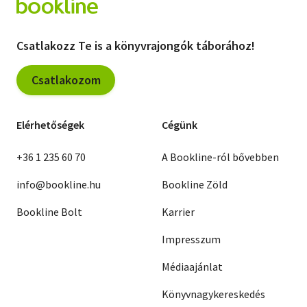
Csatlakozz Te is a könyvrajongók táborához!
Csatlakozom
Elérhetőségek
Cégünk
+36 1 235 60 70
A Bookline-ról bővebben
info@bookline.hu
Bookline Zöld
Bookline Bolt
Karrier
Impresszum
Médiaajánlat
Könyvnagykereskedés