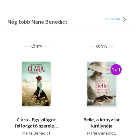
Teljes lista
Még több Marie Benedict
KÖNYV
KÖNYV
1 + 1
Clara - Egy világot
Belle, a könyvtár
felforgató szerelem
királynője
története
Marie Benedict
Marie Benedict