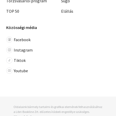
Törzsvásárlói program
Súgó
TOP 50
Elállás
Közösségi média
Facebook
Instagram
Tiktok
Youtube
Oldalaink bármely tartalmi és grafikai elemének felhasználásához
a Libri-Bookline Zrt. előzetes írásbeli engedélye szükséges.