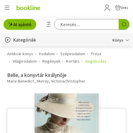
Üres
AI ajánló
Kategóriák
Könyv
Antikvár könyv
Irodalom
Szépirodalom
Próza
Életmód, egészség
Világirodalom
Regények
Kortárs
Angolszász
Erotika
Belle, a könyvtár királynője
Gyermek- és ifjúsági
Marie Benedict
Murray, Victoriachristopher
Hobbi, szabadidő
Irodalom
Művészet
Szakkönyv