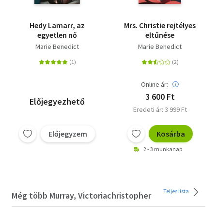
Hedy Lamarr, az
Mrs. Christie rejtélyes
egyetlen nő
eltűnése
Marie Benedict
Marie Benedict
Online ár:
3 600 Ft
Előjegyezhető
Eredeti ár: 3 999 Ft
Előjegyzem
Kosárba
2 - 3 munkanap
Teljes lista
Még több Murray, Victoriachristopher