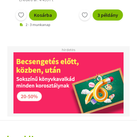
Kosárba
3 példány
2 - 3 munkanap