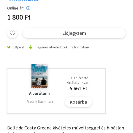
Online ár:
1 800 Ft
Előjegyzem
18 pont
Ingyenes átvétel Bookline boltokban
Ez is elérhető
kínálatunkban:
5 661 Ft
A barátaim
Kosárba
Fredrik Backman
Belle da Costa Greene kivételes műveltséggel és hibátlan