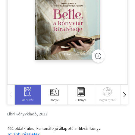
Szótár, nyelvkönyv
Tankönyv, segédkönyv
Társadalomtudomány
Természettudomány
Történelem
Vallás
Antikvár
Könyv
E-könyv
Idegen nyelvű
Hangos
Libri Könyvkiadó, 2022
462 oldal･füles, kartonált･jó állapotú antikvár könyv
További részletek