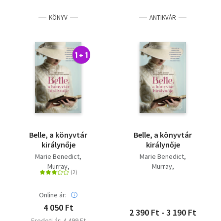
KÖNYV
ANTIKVÁR
1 + 1
Belle, a könyvtár
Belle, a könyvtár
királynője
királynője
Marie Benedict
Marie Benedict
Murray,
Murray,
Victoriachristopher
Victoriachristopher
Online ár:
4 050 Ft
2 390 Ft - 3 190 Ft
Eredeti ár: 4 499 Ft