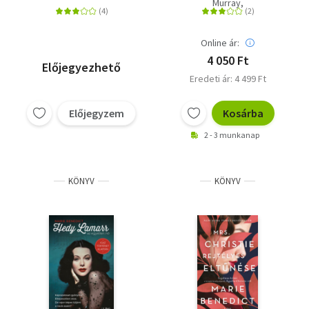
Murray,
Victoriachristopher
Online ár:
4 050 Ft
Előjegyezhető
Eredeti ár: 4 499 Ft
Előjegyzem
Kosárba
2 - 3 munkanap
KÖNYV
KÖNYV