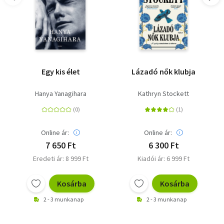
és a New York Universityn elvégzett tanulmányai után
közel húsz éven át dolgozott az üzleti életben. Íróként
rendkívül termékeny: már közel harminc művet írt saját
nevén, szellemíróként, illetve más szerzőkkel
együttműködve. Az afroamerikai irodalom egyik nagy
hatású alkotója, munkáját számos díjjal és jelöléssel
tüntették ki. Washingtonban él.
Egy kis élet
Lázadó nők klubja
Hanya Yanagihara
Kathryn Stockett
Online ár:
Online ár:
7 650 Ft
6 300 Ft
Eredeti ár: 8 999 Ft
Kiadói ár: 6 999 Ft
Kosárba
Kosárba
2 - 3 munkanap
2 - 3 munkanap