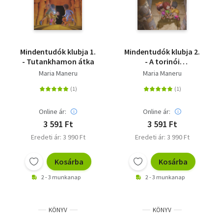
Mindentudók klubja 1.
Mindentudók klubja 2.
- Tutankhamon átka
- A torinói
királypapirusz rejtélye
Maria Maneru
Maria Maneru
Online ár:
Online ár:
3 591 Ft
3 591 Ft
Eredeti ár: 3 990 Ft
Eredeti ár: 3 990 Ft
Kosárba
Kosárba
2 - 3 munkanap
2 - 3 munkanap
KÖNYV
KÖNYV