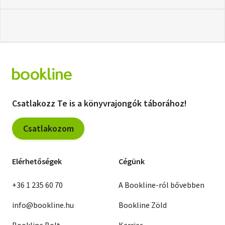
Csatlakozz Te is a könyvrajongók táborához!
Csatlakozom
Elérhetőségek
Cégünk
+36 1 235 60 70
A Bookline-ról bővebben
info@bookline.hu
Bookline Zöld
Bookline Bolt
Karrier