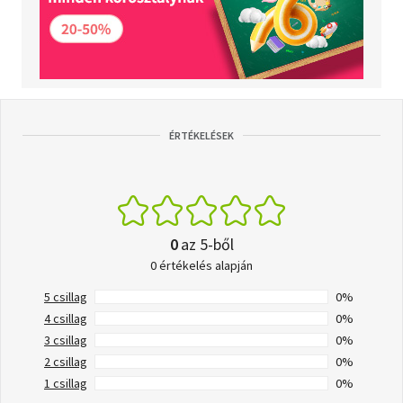
ÉRTÉKELÉSEK
0
az 5-ből
0 értékelés alapján
5 csillag
0%
4 csillag
0%
3 csillag
0%
2 csillag
0%
1 csillag
0%