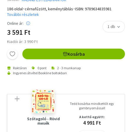
186 oldal･cérnafűzött, keménytáblás･ISBN:
9789634835981
További részletek
Online ár:
3 591 Ft
Kiadói ár: 3 990 Ft
Kosárba
Raktáron
0 pont
2 - 3 munkanap
Ingyenes átvétel Bookline boltokban
Tedd kosárba mindkettőt egy
gombnyomással!
A kettő együtt:
Szótagoló - Rövid
4 991 Ft
mesék