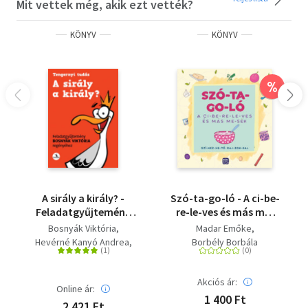
Mit vettek még, akik ezt vették?
KÖNYV
KÖNYV
%
A sirály a király? -
Szó-ta-go-ló - A ci-be-
Feladatgyűjtemény
re-le-ves és más me-
Bosnyák Viktória
sék - Szí-nez-he-tő raj-
Bosnyák Viktória
Madar Emőke
regényéhez
zok-kal
Hevérné Kanyó Andrea
Borbély Borbála
Dudás Győző
Akciós ár:
Online ár:
1 400 Ft
2 421 Ft