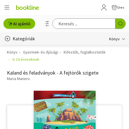
Üres
AI ajánló
Kategóriák
Könyv
Könyv
Gyermek- és ifjúsági
Kifestők, foglalkoztatók
Életmód, egészség
6-10 éveseknek
Erotika
Kaland és feladványok - A fejtörők szigete
Gyermek- és ifjúsági
Maria Maneru
Hobbi, szabadidő
Irodalom
Művészet
Szakkönyv