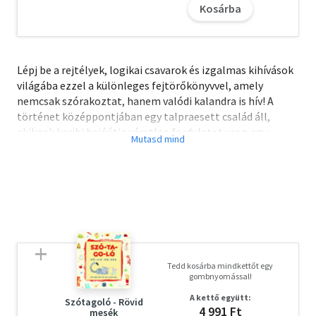
Kosárba
Lépj be a rejtélyek, logikai csavarok és izgalmas kihívások
világába ezzel a különleges fejtörőkönyvvel, amely
nemcsak szórakoztat, hanem valódi kalandra is hív! A
történet középpontjában egy talpraesett család áll,
akiknek karibi hajóútja váratlan fordulatot vesz: egy
tomboló vihar után egy törékeny lélekvesztőn találják
magukat az óceán közepén. A hazajutásukhoz minden
leleményességükre, megfigyelőkészségükre és
logikájukra szükség lesz, és a Te segítségedre is.
Tedd kosárba mindkettőt egy
gombnyomással!
A kettő együtt:
Szótagoló - Rövid
4 991 Ft
mesék