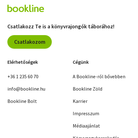
Csatlakozz Te is a könyvrajongók táborához!
Csatlakozom
Elérhetőségek
Cégünk
+36 1 235 60 70
A Bookline-ról bővebben
info@bookline.hu
Bookline Zöld
Bookline Bolt
Karrier
Impresszum
Médiaajánlat