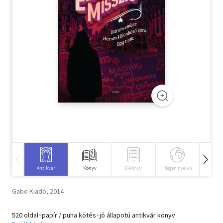
Szótár, nyelvkönyv
Tankönyv, segédkönyv
Társadalomtudomány
Természettudomány
Történelem
Vallás
Antikvár
Könyv
E-könyv
Idegen nyelvű
Hangos
Gabo Kiadó, 2014
520 oldal･papír / puha kötés･jó állapotú antikvár könyv