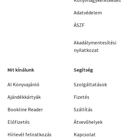
Könyvnagykereskedés
Adatvédelem
ÁSZF
Akadálymentesítési
nyilatkozat
Mit kínálunk
Segítség
AI Könyvajánló
Szolgáltatások
Ajándékkártyák
Fizetés
Bookline Reader
Szállítás
Előfizetés
Átvevőhelyek
Hírlevél feliratkozás
Kapcsolat