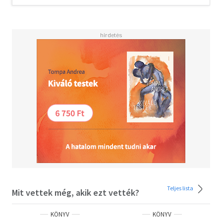
hanem beiratkozott spanyol szakra, ahol
megismerkedett Andrés Fontanával. Ő beszélte rá, hogy
pályázza meg a Fullbright ösztöndíjat, melyet az 1950-es
években hirdettek meg először Spanyolországba. Daniel
az ötvenes évek elején érkezett Madridba és beutazta a
félszigetet.
E három ember sorsa fonódik össze a regényben, melynek
végén minden titokra fény derül.
Az Elfelejtett misszió María Dueñas második regénye, az
első Öltések közt az idő címmel jelent meg magyarul.
Teljes lista
Mit vettek még, akik ezt vették?
KÖNYV
KÖNYV