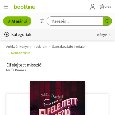
Üres
AI ajánló
Kategóriák
Könyv
Antikvár könyv
Irodalom
Szórakoztató irodalom
Életmód, egészség
Romantikus
Erotika
Elfelejtett misszió
Gyermek- és ifjúsági
María Duenas
Hobbi, szabadidő
Irodalom
Művészet
Szakkönyv