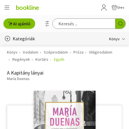
Üres
AI ajánló
Kategóriák
Könyv
Könyv
Irodalom
Szépirodalom
Próza
Világirodalom
Életmód, egészség
Regények
Kortárs
Egyéb
Erotika
A Kapitány lányai
Gyermek- és ifjúsági
María Duenas
Hobbi, szabadidő
Irodalom
Művészet
Szakkönyv