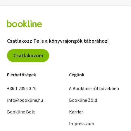
Csatlakozz Te is a könyvrajongók táborához!
Csatlakozom
Elérhetőségek
Cégünk
+36 1 235 60 70
A Bookline-ról bővebben
info@bookline.hu
Bookline Zöld
Bookline Bolt
Karrier
Impresszum