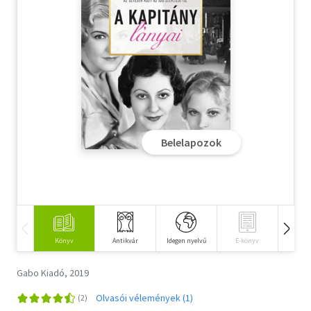
Szótár, nyelvkönyv
Tankönyv, segédkönyv
Társadalomtudomány
Természettudomány
Belelapozok
Történelem
Vallás
Könyv
Antikvár
Idegen nyelvű
E-könyv
Hangos
Gabo Kiadó, 2019
Olvasói vélemények (1)