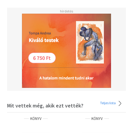
bizonytalan kalandját.
María Dueñas Vinuesa 1964-ben született Puertollanóban,
Spanyolországban. Az angol nyelv és irodalom
professzora a Murcia Egyetemen, de Észak-Amerika
különböző egyetemein is dolgozott.
2009-ben került reflektorfénybe Öltések közt az idő című
regényével, melyből televíziós sorozat is készült és 25
nyelvre fordították le.
María Dueñasnak hét testvére van és Cartagenában él.
Olvasd el mások véleményét is!
Teljes lista
Mit vettek még, akik ezt vették?
KÖNYV
KÖNYV