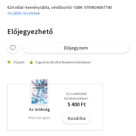
624 oldal･keménytábla, védőborító･ISBN:
9789634067740
További részletek
Előjegyezhető
Előjegyzem
35 pont
Ingyenes átvétel Bookline boltokban
Ez is elérhető
kínálatunkban:
5 400 Ft
Az örökség
Kosárba
Moa Herngren