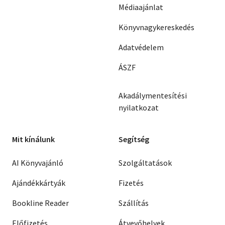
Médiaajánlat
Könyvnagykereskedés
Adatvédelem
ÁSZF
Akadálymentesítési
nyilatkozat
Mit kínálunk
Segítség
AI Könyvajánló
Szolgáltatások
Ajándékkártyák
Fizetés
Bookline Reader
Szállítás
Előfizetés
Átvevőhelyek