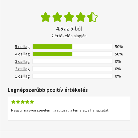
4.5
az 5-ből
2 értékelés alapján
5 csillag
50%
4 csillag
50%
3 csillag
0%
2 csillag
0%
1 csillag
0%
Legnépszerűbb pozitív értékelés
Nagyon nagyon szeretem...a stilusat, a temajat, a hangulatat