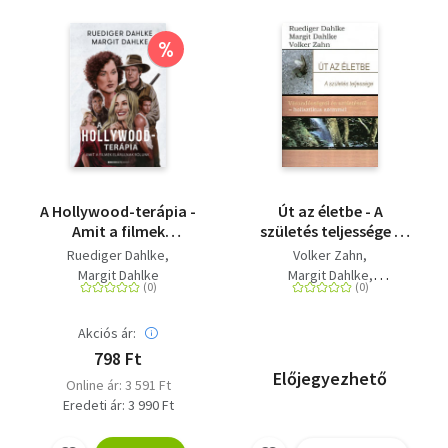
%
A Hollywood-terápia -
Út az életbe - A
Amit a filmek
születés teljessége -
elárulnak rólunk
Várandósságról és
Ruediger Dahlke
Volker Zahn
születésről -
Margit Dahlke
Margit Dahlke
holisztikus szemmel
Rüdiger Dahlke
Akciós ár:
798 Ft
Előjegyezhető
Online ár: 3 591 Ft
Eredeti ár: 3 990 Ft