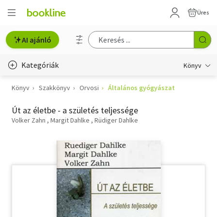
Üres
AI ajánló
Kategóriák
Könyv
Könyv
Szakkönyv
Orvosi
Általános gyógyászat
Életmód, egészség
Út az életbe - a születés teljessége
Erotika
Volker Zahn
Margit Dahlke
Rüdiger Dahlke
Gyermek- és ifjúsági
Hobbi, szabadidő
Irodalom
Művészet
Szakkönyv