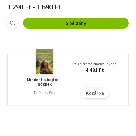
1 290 Ft - 1 690 Ft
5 példány
Ez is elérhető kínálatunkban:
4 491 Ft
Mindent a böjtről -
Nőknek
Kosárba
Dr. Mindy Pelz