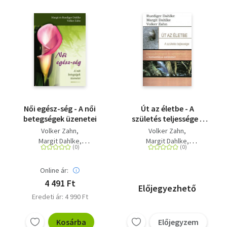
Női egész-ség - A női
Út az életbe - A
betegségek üzenetei
születés teljessége -
Várandósságról és
Volker Zahn
Volker Zahn
születésről -
Margit Dahlke
Margit Dahlke
holisztikus szemmel
Rüdiger Dahlke
Rüdiger Dahlke
Online ár:
4 491 Ft
Előjegyezhető
Eredeti ár: 4 990 Ft
Kosárba
Előjegyzem