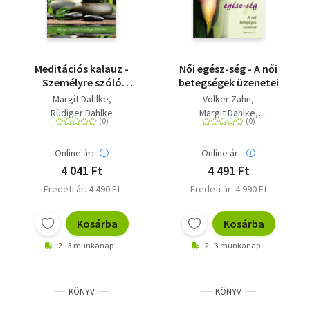
Meditációs kalauz -
Női egész-ség - A női
Személyre szóló
betegségek üzenetei
meditációs módszerek
Margit Dahlke
Volker Zahn
Rüdiger Dahlke
Margit Dahlke
Rüdiger Dahlke
Online ár:
Online ár:
4 041 Ft
4 491 Ft
Eredeti ár: 4 490 Ft
Eredeti ár: 4 990 Ft
Kosárba
Kosárba
2 - 3 munkanap
2 - 3 munkanap
KÖNYV
KÖNYV