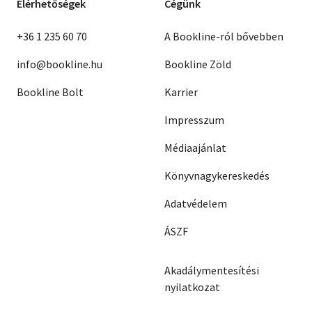
Elérhetőségek
Cégünk
+36 1 235 60 70
A Bookline-ról bővebben
info@bookline.hu
Bookline Zöld
Bookline Bolt
Karrier
Impresszum
Médiaajánlat
Könyvnagykereskedés
Adatvédelem
ÁSZF
Akadálymentesítési
nyilatkozat