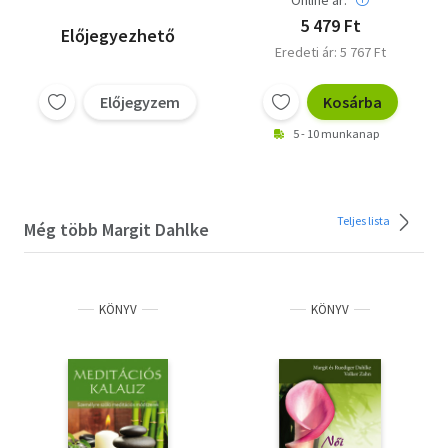
5 479 Ft
Előjegyezhető
Eredeti ár: 5 767 Ft
Előjegyzem
Kosárba
5 - 10 munkanap
Teljes lista
Még több Margit Dahlke
KÖNYV
KÖNYV