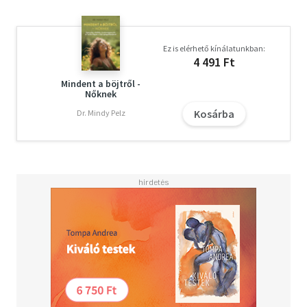
Ez is elérhető kínálatunkban:
4 491 Ft
Mindent a böjtről -
Nőknek
Kosárba
Dr. Mindy Pelz