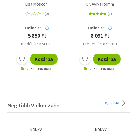
válasza a változókor
szervezet természetes
Lisa Mosconi
Dr. Aviva Romm
tüneteire
működésének
helyreállításához
Online ár:
Online ár:
5 850 Ft
8 091 Ft
Kiadói ár: 6 500 Ft
Eredeti ár: 8 990 Ft
Kosárba
Kosárba
2 - 3 munkanap
2 - 3 munkanap
Teljes lista
Még több Volker Zahn
KÖNYV
KÖNYV