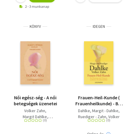
2 - 3 munkanap
KÖNYV
IDEGEN
Női egész-ség - A női
Frauen-Heil-Kunde (
betegségek üzenetei
Frauenheilkunde) - Be-
Deutung und Chancen
Volker Zahn
Dahlke, Margit - Dahlke,
weiblicher
Margit Dahlke
Ruediger - Zahn, Volker
Krankheitsbilder
Rüdiger Dahlke
Online ár: