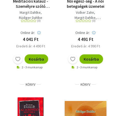
Meditációs kalauz -
Női egész-ség - A női
Személyre szóló
betegségek üzenetei
meditációs módszerek
Margit Dahlke
Volker Zahn
Rüdiger Dahlke
Margit Dahlke
Rüdiger Dahlke
Online ár:
Online ár:
4 041 Ft
4 491 Ft
Eredeti ár: 4 490 Ft
Eredeti ár: 4 990 Ft
Kosárba
Kosárba
2 - 3 munkanap
2 - 3 munkanap
KÖNYV
KÖNYV