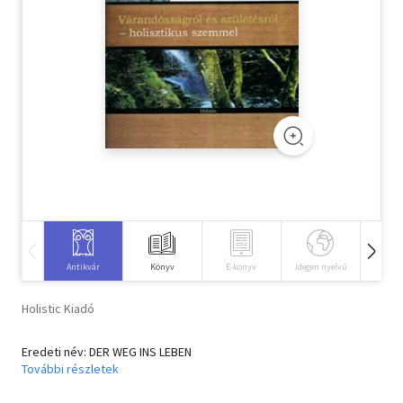
Szótár, nyelvkönyv
Tankönyv, segédkönyv
Társadalomtudomány
Természettudomány
Történelem
Vallás
Antikvár
Könyv
E-könyv
Idegen nyelvű
Hangos
Holistic Kiadó
Eredeti név: DER WEG INS LEBEN
További részletek