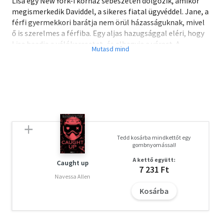
Lisa egy New York-i kórház sebészetén dolgozik, amikor
megismerkedik Daviddel, a sikeres fiatal ügyvéddel. Jane, a
férfi gyermekkori barátja nem örül házasságuknak, mivel
ő is szerelmes a férfiba. Egy aljas hazugsággal eléri, hogy
Lisa beadja a válókeresetet, és elhagyja a várost. A
fiatalasszony Dallasban tudja meg, hogy gyermeket vár.
Úgy dönt, hogy nem értesíti Davidet. Jane számítása
beválik: két évvel később a férfi megkéri a kezét. Lisa
hatodik éve dolgozik a Dallas Memoriálban, amikor
elküldik egy chicagói orvoskonferenciára. Davidet a
munkája szintén Chicagóba szólítja. Találkozásuk
sorszerű. Vajon megtudja David, miért hagyta el annak
idején Lisa? Van-e még számukra közös jövő? Magához
Tedd kosárba mindkettőt egy
ölelheti-e valaha kisfiát?
gombnyomással!
A kettő együtt:
Caught up
7 231 Ft
Navessa Allen
Kosárba