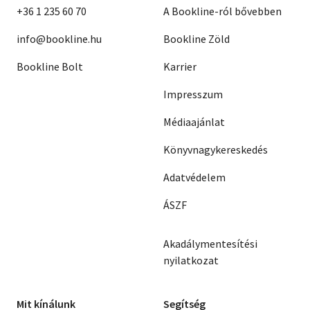
+36 1 235 60 70
A Bookline-ról bővebben
info@bookline.hu
Bookline Zöld
Bookline Bolt
Karrier
Impresszum
Médiaajánlat
Könyvnagykereskedés
Adatvédelem
ÁSZF
Akadálymentesítési
nyilatkozat
Mit kínálunk
Segítség