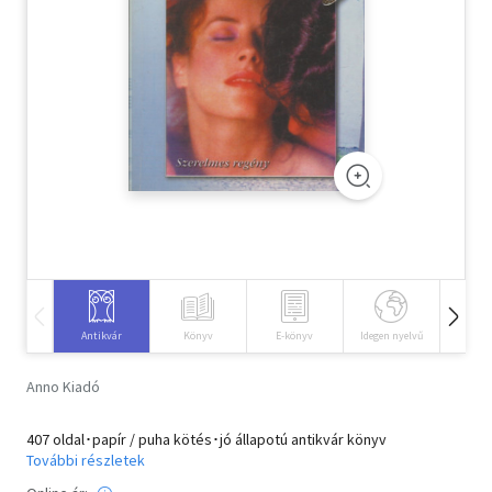
Szótár, nyelvkönyv
Tankönyv, segédkönyv
Társadalomtudomány
Természettudomány
Történelem
Vallás
Antikvár
Könyv
E-könyv
Idegen nyelvű
Hangos
Anno Kiadó
407 oldal･papír / puha kötés･jó állapotú antikvár könyv
További részletek