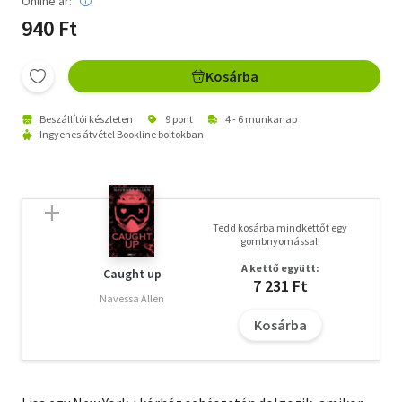
Online ár:
940 Ft
Kosárba
Beszállítói készleten
9 pont
4 - 6 munkanap
Ingyenes átvétel Bookline boltokban
Tedd kosárba mindkettőt egy
gombnyomással!
A kettő együtt:
Caught up
7 231 Ft
Navessa Allen
Kosárba