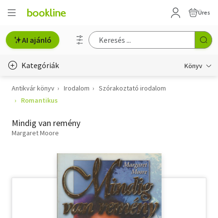
Üres
AI ajánló
Kategóriák
Könyv
Antikvár könyv
Irodalom
Szórakoztató irodalom
Életmód, egészség
Romantikus
Erotika
Mindig van remény
Gyermek- és ifjúsági
Margaret Moore
Hobbi, szabadidő
Irodalom
Művészet
Szakkönyv