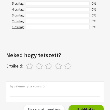
5 csillag
0%
4 csillag
0%
3 csillag
0%
2 csillag
0%
1 csillag
0%
Neked hogy tetszett?
Értékeld:
Piszkozat mentése
Publikálás