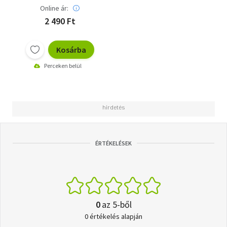
Online ár:
2 490 Ft
Kosárba
Perceken belül
ÉRTÉKELÉSEK
0
az 5-ből
0 értékelés alapján