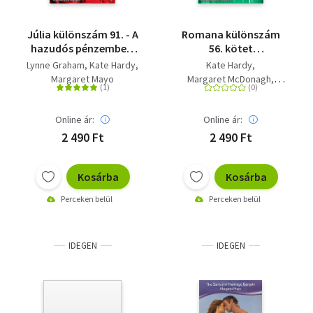
Júlia különszám 91. - A
Romana különszám
hazudós pénzember;
56. kötet
Nem egyszerű eset;
(Megtestesült
Lynne Graham
Kate Hardy
Kate Hardy
Táncterápia
csábítás, Szerelem
Margaret Mayo
Margaret McDonagh
első látásra, Százszor
Margaret Mayo
szép)
Online ár:
Online ár:
2 490 Ft
2 490 Ft
Kosárba
Kosárba
Perceken belül
Perceken belül
IDEGEN
IDEGEN