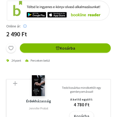
Online ár:
2 490 Ft
Kosárba
24 pont
Perceken belül
Tedd kosárba mindkettőt egy
gombnyomással!
A kettő együtt:
Érdekházasság
4 780 Ft
Jennifer Probst
Kosárba