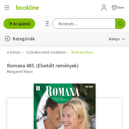
Üres
AI ajánló
Kategóriák
Könyv
e-könyv
Szórakoztató irodalom
Romantikus
Életmód, egészség
Romana 485. (Elvetélt remények)
Erotika
Margaret Mayo
Gyermek- és ifjúsági
Hobbi, szabadidő
Irodalom
Művészet
Szakkönyv