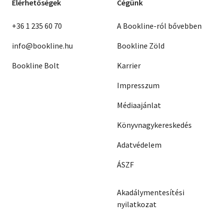
Elérhetőségek
Cégünk
+36 1 235 60 70
A Bookline-ról bővebben
info@bookline.hu
Bookline Zöld
Bookline Bolt
Karrier
Impresszum
Médiaajánlat
Könyvnagykereskedés
Adatvédelem
ÁSZF
Akadálymentesítési
nyilatkozat