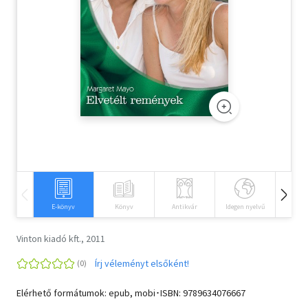
Szótár, nyelvkönyv
Tankönyv, segédkönyv
Társadalomtudomány
Természettudomány
Történelem
Vallás
E-könyv
Könyv
Antikvár
Idegen nyelvű
Hangos
Vinton kiadó kft., 2011
Írj véleményt elsőként!
Elérhető formátumok: epub, mobi･ISBN:
9789634076667