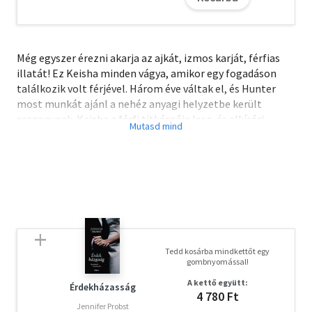
Még egyszer érezni akarja az ajkát, izmos karját, férfias
illatát! Ez Keisha minden vágya, amikor egy fogadáson
találkozik volt férjével. Három éve váltak el, és Hunter
most munkát ajánl a nehéz anyagi helyzetbe került
asszonynak. Keisha a férfi titkárnője lesz, és elkíséri
spanyolországi villájába. A szenvedély újra felizzik köztük,
ám az asszony nem meri elmesélni, hogy amikor elhagyta
Huntert, már várandós volt, de sajnálatos módon elvetélt,
és soha többé nem lehet gyereke. Félő, hogy a titok
megmérgezi a jövőt…
A letöltéssel kapcsolatos kérdésekre
itt
találhat választ.
Tedd kosárba mindkettőt egy
gombnyomással!
A kettő együtt:
Érdekházasság
4 780 Ft
Jennifer Probst