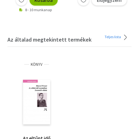
Kosárba
Előjegyzem
8 - 10 munkanap
Teljes lista
Az általad megtekintett termékek
KÖNYV
Az eltűnt idő