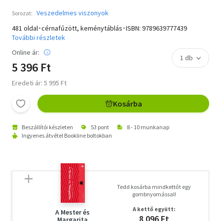
Veszedelmes viszonyok
Sorozat:
481 oldal･cérnafűzött, keménytáblás･ISBN:
9789639777439
További részletek
Online ár:
5 396 Ft
Eredeti ár: 5 995 Ft
Kosárba
Beszállítói készleten
53 pont
8 - 10 munkanap
Ingyenes átvétel Bookline boltokban
Tedd kosárba mindkettőt egy
gombnyomással!
A kettő együtt:
A Mester és
8 096 Ft
Margarita