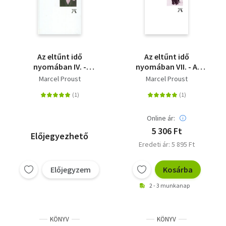
Az eltűnt idő
Az eltűnt idő
nyomában IV. -
nyomában VII. - A
Szodoma és Gomorra
megtalált idő
Marcel Proust
Marcel Proust
Online ár:
5 306 Ft
Előjegyezhető
Eredeti ár: 5 895 Ft
Előjegyzem
Kosárba
2 - 3 munkanap
KÖNYV
KÖNYV