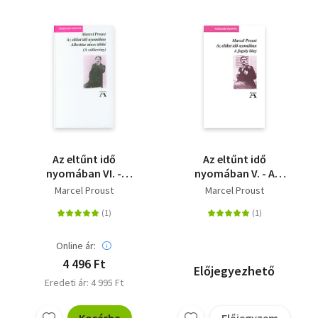
Az eltűnt idő
Az eltűnt idő
nyomában VI. -
nyomában V. - A
Albertine nincs többé
fogoly lány
Marcel Proust
Marcel Proust
(a szökevény)
Online ár:
4 496 Ft
Előjegyezhető
Eredeti ár: 4 995 Ft