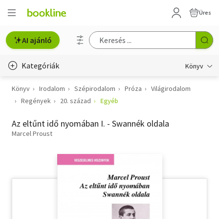
Üres
AI ajánló
Kategóriák
Könyv
Könyv
Irodalom
Szépirodalom
Próza
Világirodalom
Életmód, egészség
Regények
20. század
Egyéb
Erotika
Az eltűnt idő nyomában I. - Swannék oldala
Gyermek- és ifjúsági
Marcel Proust
Hobbi, szabadidő
Irodalom
Művészet
Szakkönyv