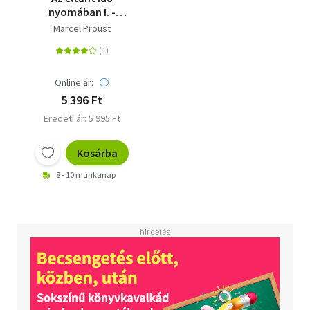
nyomában I. -
Swannék oldala
Marcel Proust
Online ár:
5 396 Ft
Eredeti ár: 5 995 Ft
Kosárba
8 - 10 munkanap