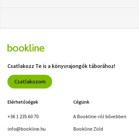
Csatlakozz Te is a könyvrajongók táborához!
Csatlakozom
Elérhetőségek
Cégünk
+36 1 235 60 70
A Bookline-ról bővebben
info@bookline.hu
Bookline Zöld