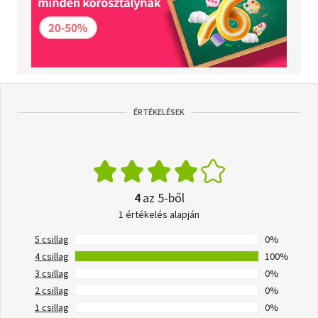
ÉRTÉKELÉSEK
4
az 5-ből
1 értékelés alapján
5 csillag
0%
4 csillag
100%
3 csillag
0%
2 csillag
0%
1 csillag
0%