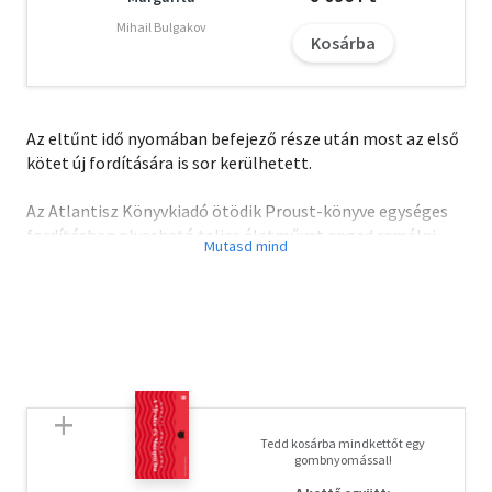
Mihail Bulgakov
Kosárba
Az eltűnt idő nyomában befejező része után most az első
kötet új fordítására is sor kerülhetett.
Az Atlantisz Könyvkiadó ötödik Proust-könyve egységes
fordításban olvasható teljes életművet enged remélni.
"Lehet, hogy a semmi az igazság, és egész álomvilágunk
nem létező, de érezzük, hogy akkor ezeknek a zenei
frázisoknak, ezeknek a semmihez kötődően létező
fogalmaknak is semmisnek kell lenniük. Kihunyunk, de
túszként mellettünk vannak isteni foglyaink, akik velünk
tartanak, bármi legyen is a sorsunk. Velük pedig a halál
sem olyan keserű, nem olyan dicstelen, talán nem is
Tedd kosárba mindkettőt egy
annyira valószínű."
gombnyomással!