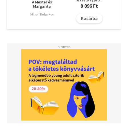
A kettő együtt:
Részlet a fordító utószavából:
A Mester és
8 096 Ft
Margarita
" A "Swann-rész" kapcsán feltétlenül szeretném
Mihail Bulgakov
Kosárba
elmondani: az újrafordítást nem az előző
elfogadhatatlansága vagy gyengesége indokolta. Gyergyai
Albert munkája nem véletlenül vált kultikus szöveggé. A
két verzió különbsége leginkább azt bizonyítja, mennyire
másként és másnak látunk egy-egy nagy művet
mindannyian, akik közeli kapcsolatba kerülünk vele. No
meg azt is, hogy változnak az elvárások, a módszerek (...)
Az első kötet az én olvasatomban - és remélhetőleg
tolmácsolásomban is - mindenekelőtt a család könyve:
azé a közegé, amelyben a nehezen meghatározható
életkorú narrátor még csak felnövőben van, alakul, és
próbálja a felnőttek elvárásait megérteni, vagy éppen
elszakadna tőlük."
Jancsó Júlia műfordító 2015-ben Tengelyi László-díjat
kapott.