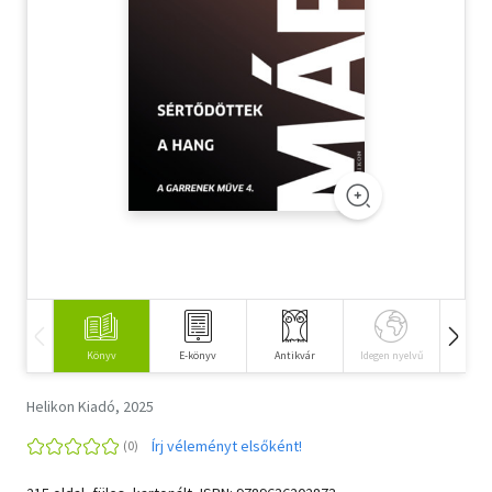
Szótár, nyelvkönyv
Tankönyv, segédkönyv
Társadalomtudomány
Természettudomány
Történelem
Vallás
Könyv
E-könyv
Antikvár
Idegen nyelvű
Hangos
Helikon Kiadó, 2025
Írj véleményt elsőként!