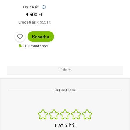
Online ár:
4 500 Ft
Eredeti ár: 4 999 Ft
Kosárba
1 - 2 munkanap
ÉRTÉKELÉSEK
0
az 5-ből