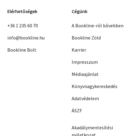
Elérhetőségek
Cégünk
+36 1 235 60 70
A Bookline-ról bővebben
info@bookline.hu
Bookline Zöld
Bookline Bolt
Karrier
Impresszum
Médiaajánlat
Könyvnagykereskedés
Adatvédelem
ÁSZF
Akadálymentesítési
nyilatkozat