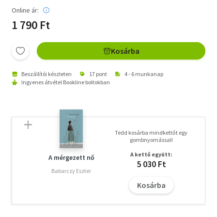
Online ár:
1 790 Ft
Kosárba
Beszállítói készleten
17 pont
4 - 6 munkanap
Ingyenes átvétel Bookline boltokban
Tedd kosárba mindkettőt egy
gombnyomással!
A kettő együtt:
A mérgezett nő
5 030 Ft
Babarczy Eszter
Kosárba