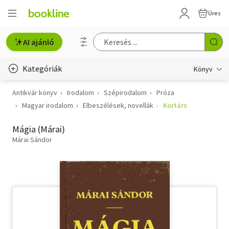
Üres
AI ajánló
Kategóriák
Könyv
Antikvár könyv
Irodalom
Szépirodalom
Próza
Életmód, egészség
Magyar irodalom
Elbeszélések, novellák
Kortárs
Erotika
Mágia (Márai)
Gyermek- és ifjúsági
Márai Sándor
Hobbi, szabadidő
Irodalom
Művészet
Szakkönyv