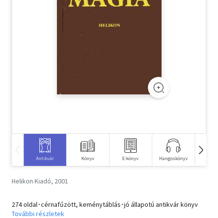
Szótár, nyelvkönyv
Tankönyv, segédkönyv
Társadalomtudomány
Természettudomány
Történelem
Vallás
Antikvár
Könyv
E-könyv
Hangoskönyv
Idegen 
Helikon Kiadó, 2001
274 oldal･cérnafűzött, keménytáblás･jó állapotú antikvár könyv
További részletek