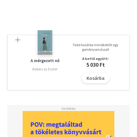
Tedd kosárba mindkettőt egy
gombnyomással!
A kettő együtt:
A mérgezett nő
5 030 Ft
Babarczy Eszter
Kosárba