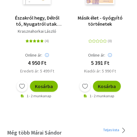
Északról hegy, Délről
Másik élet - Gyógyító
tó, Nyugatról utak,
történetek
Keletről folyó
Krasznahorkai László
Online ár:
Online ár:
4 950 Ft
5 391 Ft
Eredeti ár: 5 499 Ft
Kiadói ár: 5 990 Ft
Kosárba
Kosárba
1 - 2 munkanap
1 - 2 munkanap
Teljes lista
Még több Márai Sándor