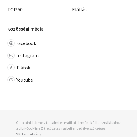
TOP 50
Elállás
Közösségi média
Facebook
Instagram
Tiktok
Youtube
Oldalaink bármely tartalmi és grafikai elemének felhasználásához
a Libri-Bookline Zrt. előzetes írásbeli engedélye szükséges.
SSL tanúsítvány