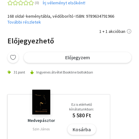
Írj véleményt elsőként!
168 oldal･keménytábla, védőborító･ISBN:
9789634791966
További részletek
1 + 1 akcióban
Előjegyezhető
Előjegyzem
31 pont
Ingyenes átvétel Bookline boltokban
Ez is elérhető
kínálatunkban:
5 580 Ft
Medvepásztor
Kosárba
Szin János