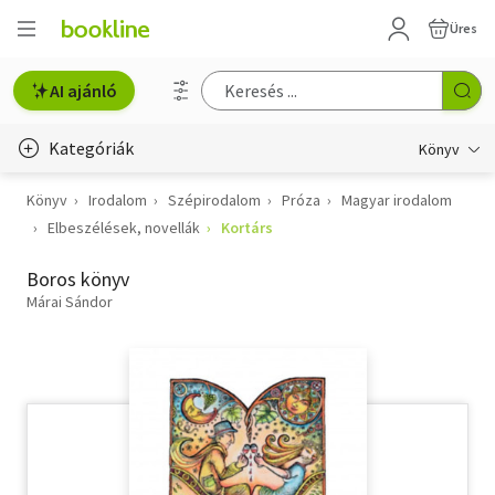
Üres
AI ajánló
Kategóriák
Könyv
Könyv
Irodalom
Szépirodalom
Próza
Magyar irodalom
Életmód, egészség
Elbeszélések, novellák
Kortárs
Erotika
Boros könyv
Gyermek- és ifjúsági
Márai Sándor
Hobbi, szabadidő
Irodalom
Művészet
Szakkönyv