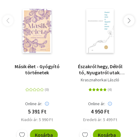
Másik élet - Gyógyító
Északról hegy, Délről
történetek
tó, Nyugatról utak,
Keletről folyó
Krasznahorkai László
Online ár:
Online ár:
5 391 Ft
4 950 Ft
Kiadói ár: 5 990 Ft
Eredeti ár: 5 499 Ft
Kosárba
Kosárba