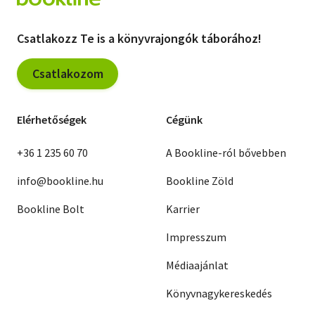
Csatlakozz Te is a könyvrajongók táborához!
Csatlakozom
Elérhetőségek
Cégünk
+36 1 235 60 70
A Bookline-ról bővebben
info@bookline.hu
Bookline Zöld
Bookline Bolt
Karrier
Impresszum
Médiaajánlat
Könyvnagykereskedés