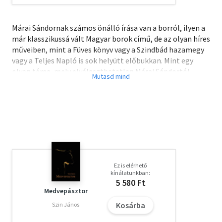
Márai Sándornak számos önálló írása van a borról, ilyen a
már klasszikussá vált Magyar borok című, de az olyan híres
műveiben, mint a Füves könyv vagy a Szindbád hazamegy
vagy a Teljes Napló is sok helyütt előbukkan. Mint egy
olyan téma, mely elválaszthatatlan Márai Sándortól
íróként és emberként egyaránt. A Boros könyv a Helikon
Kiadó gondozásában egy új sorozat részeként jelenik
meg, melyben Márai életbölcsességeit olvashatjuk. A
sorozat köteteit Kő Boldizsár csodálatos illusztrációi
díszítik.
Ez is elérhető
kínálatunkban:
5 580 Ft
Medvepásztor
Kosárba
Szin János