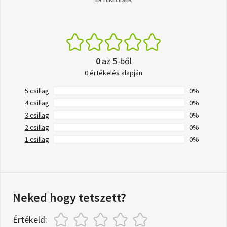
0
az 5-ből
0 értékelés alapján
5 csillag
0%
4 csillag
0%
3 csillag
0%
2 csillag
0%
1 csillag
0%
Neked hogy tetszett?
Értékeld: