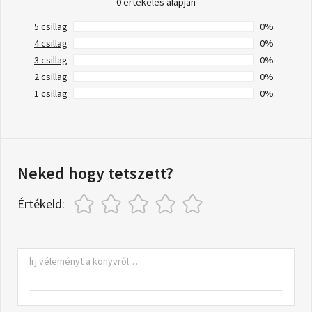
0 értékelés alapján
5 csillag
0%
4 csillag
0%
3 csillag
0%
2 csillag
0%
1 csillag
0%
Neked hogy tetszett?
Értékeld: