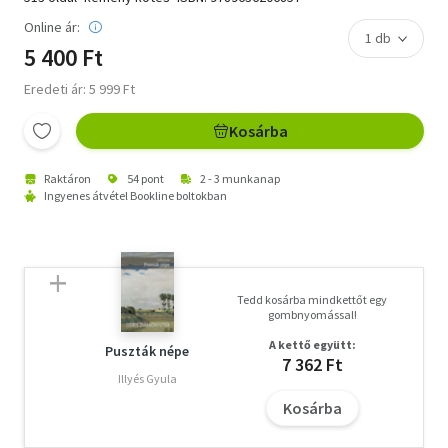
Online ár:
5 400 Ft
Eredeti ár: 5 999 Ft
Kosárba
Raktáron
54 pont
2 - 3 munkanap
Ingyenes átvétel Bookline boltokban
Tedd kosárba mindkettőt egy
gombnyomással!
A kettő együtt:
Puszták népe
7 362 Ft
Illyés Gyula
Kosárba