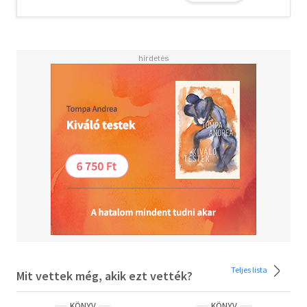
Teljes lista
Mit vettek még, akik ezt vették?
KÖNYV
KÖNYV