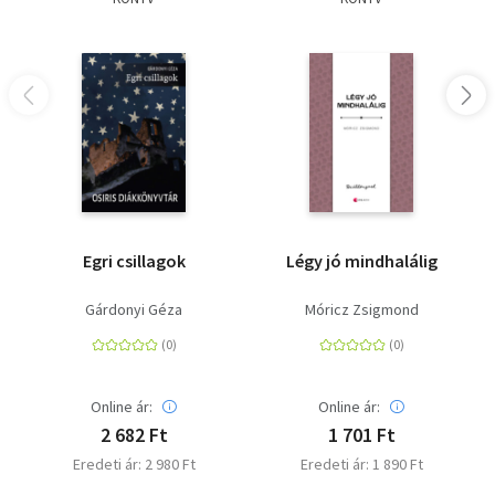
Egri csillagok
Légy jó mindhalálig
Gárdonyi Géza
Móricz Zsigmond
Online ár:
Online ár:
2 682 Ft
1 701 Ft
Eredeti ár: 2 980 Ft
Eredeti ár: 1 890 Ft