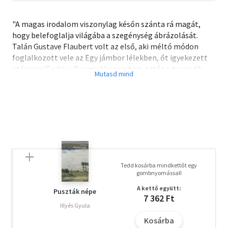
"A magas irodalom viszonylag későn szánta rá magát,
hogy belefoglalja világába a szegénység ábrázolását.
Talán Gustave Flaubert volt az első, aki méltó módon
foglalkozott vele az Egy jámbor lélekben, őt igyekezett
utánozni Gorkij a Gyermekkoromban, aztán a huszadik
században Louis-Ferdinand Céline volt az, aki műve
centrumába helyezte a szegénység kérdését. Márai egyik
mintája és ihletője, Kosztolányi Dezső a maga kíméletlen
cselédtörténetével, az Édes Annával.
Márai hőse, Áldozó Judit azonban egészen más utat
követ, mint Édes Anna."
Szávai János
Tedd kosárba mindkettőt egy
"Nincs olyan bölcs, aki meg tudná mondani, miért áll
gombnyomással!
össze férfi meg nő, aztán miért mennek szét."
A kettő együtt:
Puszták népe
7 362 Ft
Márai Sándor (Kassa, 1900 - San Diego, 1989): író, költő,
Illyés Gyula
újságíró.
Kosárba