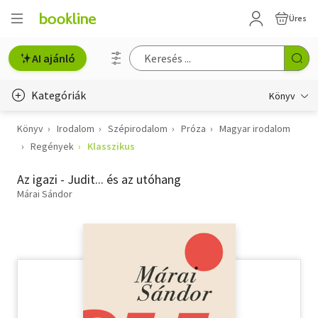
Üres
AI ajánló
Kategóriák
Könyv
Könyv
Irodalom
Szépirodalom
Próza
Magyar irodalom
Életmód, egészség
Regények
Klasszikus
Erotika
Az igazi - Judit... és az utóhang
Gyermek- és ifjúsági
Márai Sándor
Hobbi, szabadidő
Irodalom
Művészet
Szakkönyv