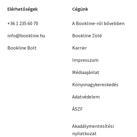
Elérhetőségek
Cégünk
+36 1 235 60 70
A Bookline-ról bővebben
info@bookline.hu
Bookline Zöld
Bookline Bolt
Karrier
Impresszum
Médiaajánlat
Könyvnagykereskedés
Adatvédelem
ÁSZF
Akadálymentesítési
nyilatkozat