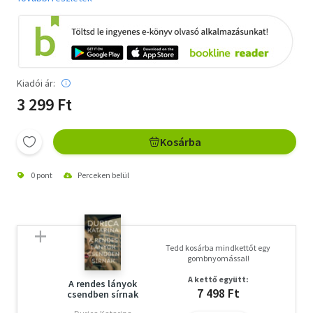
Kiadói ár:
3 299 Ft
Kosárba
0 pont
Perceken belül
Tedd kosárba mindkettőt egy
gombnyomással!
A kettő együtt:
A ​rendes lányok
7 498 Ft
csendben sírnak