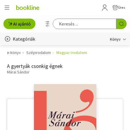
Üres
AI ajánló
Kategóriák
Könyv
e-könyv
Szépirodalom
Magyar irodalom
Életmód, egészség
A gyertyák csonkig égnek
Erotika
Márai Sándor
Gyermek- és ifjúsági
Hobbi, szabadidő
Irodalom
Művészet
Szakkönyv