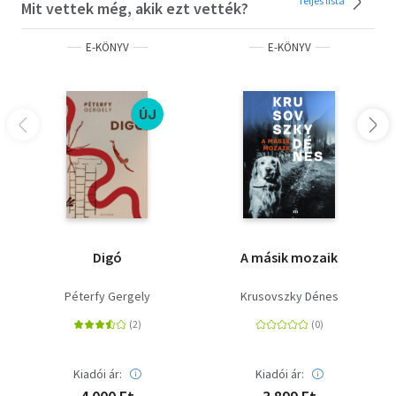
Teljes lista
Mit vettek még, akik ezt vették?
E-KÖNYV
E-KÖNYV
ÚJ
Digó
A másik mozaik
Péterfy Gergely
Krusovszky Dénes
Kiadói ár:
Kiadói ár: