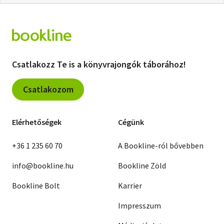
Csatlakozz Te is a könyvrajongók táborához!
Csatlakozom
Elérhetőségek
Cégünk
+36 1 235 60 70
A Bookline-ról bővebben
info@bookline.hu
Bookline Zöld
Bookline Bolt
Karrier
Impresszum