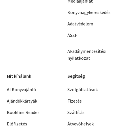
Médiaajánlat
Könyvnagykereskedés
Adatvédelem
ÁSZF
Akadálymentesítési
nyilatkozat
Mit kínálunk
Segítség
AI Könyvajánló
Szolgáltatások
Ajándékkártyák
Fizetés
Bookline Reader
Szállítás
Előfizetés
Átvevőhelyek