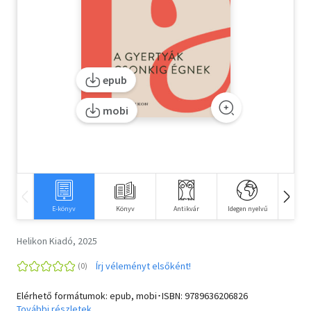
Szótár, nyelvkönyv
Tankönyv, segédkönyv
epub
Társadalomtudomány
mobi
Természettudomány
Történelem
Vallás
E-könyv
Könyv
Antikvár
Idegen nyelvű
Hangos
Helikon Kiadó, 2025
Írj véleményt elsőként!
Elérhető formátumok: epub, mobi･ISBN:
9789636206826
További részletek