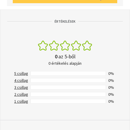
ÉRTÉKELÉSEK
0
az 5-ből
0 értékelés alapján
5 csillag
0%
4 csillag
0%
3 csillag
0%
2 csillag
0%
1 csillag
0%