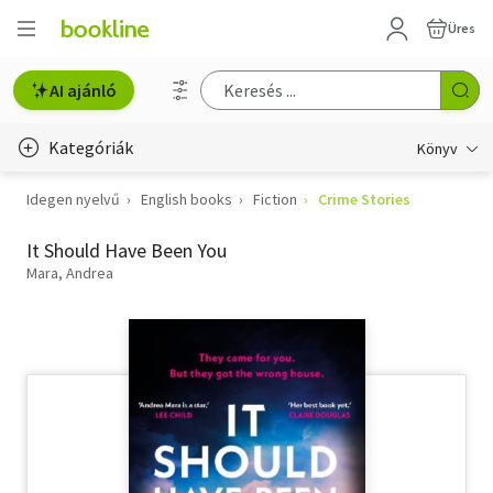
Üres
AI ajánló
Kategóriák
Könyv
Idegen nyelvű
English books
Fiction
Crime Stories
Életmód, egészség
It Should Have Been You
Erotika
Mara, Andrea
Gyermek- és ifjúsági
Hobbi, szabadidő
Irodalom
Művészet
Szakkönyv