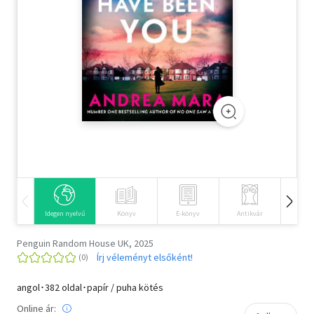
Szótár, nyelvkönyv
Tankönyv, segédkönyv
Társadalomtudomány
Természettudomány
Történelem
Vallás
Idegen nyelvű
Könyv
E-könyv
Antikvár
Hangos
Penguin Random House UK, 2025
Írj véleményt elsőként!
angol･382 oldal･papír / puha kötés
Online ár: