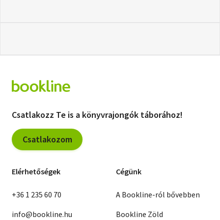
Csatlakozz Te is a könyvrajongók táborához!
Csatlakozom
Elérhetőségek
Cégünk
+36 1 235 60 70
A Bookline-ról bővebben
info@bookline.hu
Bookline Zöld