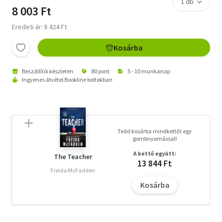
8 003 Ft
Eredeti ár: 8 424 Ft
Kosárba
Beszállítói készleten
80 pont
5 - 10 munkanap
Ingyenes átvétel Bookline boltokban
Tedd kosárba mindkettőt egy
gombnyomással!
A kettő együtt:
The Teacher
13 844 Ft
Freida McFadden
Kosárba