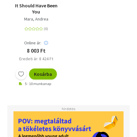
It Should Have Been
You
Mara, Andrea
Online ár:
8 003 Ft
Eredeti ár: 8 424 Ft
Kosárba
5 - 10 munkanap