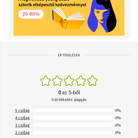
ÉRTÉKELÉSEK
0
az 5-ből
0 értékelés alapján
5 csillag
0%
4 csillag
0%
3 csillag
0%
2 csillag
0%