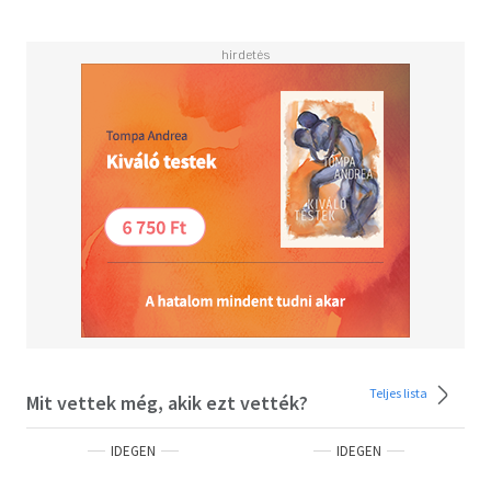
<BR>The killer may have got the wrong victim - they may
be coming for her next.<BR><BR>Don't miss Andrea
Mara's unputdownable new novel, Such a Nice Girl -
available to pre-order now!<BR><BR>*** Readers love It
Should Have Been You! ***<BR><BR>'OMG what a book! I
love Andrea Mara books but this one is the best I've read!'
FIVE-STAR Reader Review<BR><BR>'Tense, gripping,
everything you expect from Andrea. Loved it!' FIVE-STAR
Reader Review<BR><BR>'The queen of the hook and twist
so be prepared....and enjoy!' FIVE-STAR Reader
Review<BR><BR>'Absolutely amazing! I loved, loved,
loved every second!' FIVE-STAR Reader Review<BR>
<BR>'Wow! This book is superb!! I...inhaled it in record
time!!' FIVE-STAR Reader Review<BR><BR>'The twists
and turns in this story are unreal...buckle up and enjoy the
ride!!!!' FIVE-STAR Reader Review<BR><BR>'This was an
absolutely phenomenal read.' FIVE-STAR Reader
Teljes lista
Mit vettek még, akik ezt vették?
Review<BR><BR>'Another 5 star book from Andrea Mara!
I couldn't turn the pages quick enough!' FIVE-STAR Reader
IDEGEN
IDEGEN
Review<BR><BR>'So many twists and turns and shocks, it
was brilliant!' FIVE-STAR Reader Review<BR><BR>'I'm