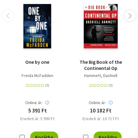
officially an Andrea Mara fan and addict. For any suspense
thriller fan this needs to be on your tbr.' FIVE-STAR Reader
Revie<BR><BR>Winner, Crime Novel of the Year at the
Irish Book Awards 2025
One by one
The Big Book of the
Continental Op
Freida McFadden
Hammett, Dashiell
Online ár:
Online ár:
5 391 Ft
10 182 Ft
Eredeti ár: 5 990 Ft
Eredeti ár: 10 717 Ft
Kosárba
Kosárba