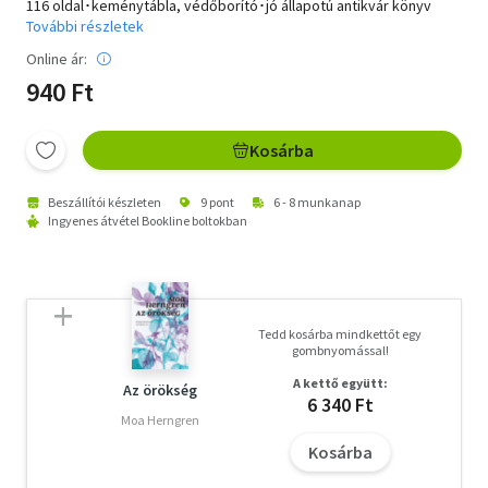
116 oldal･keménytábla, védőborító･jó állapotú antikvár könyv
További részletek
Online ár:
940 Ft
Kosárba
Beszállítói készleten
9 pont
6 - 8 munkanap
Ingyenes átvétel Bookline boltokban
Tedd kosárba mindkettőt egy
gombnyomással!
A kettő együtt:
Az örökség
6 340 Ft
Moa Herngren
Kosárba