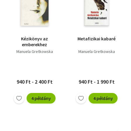
Kézikönyv az
Metafizikai kabaré
emberekhez
Manuela Gretkowska
Manuela Gretkowska
940 Ft - 2 400 Ft
940 Ft - 1 990 Ft
4 példány
4 példány