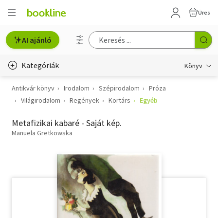
Üres
AI ajánló
Kategóriák
Könyv
Antikvár könyv
Irodalom
Szépirodalom
Próza
Életmód, egészség
Világirodalom
Regények
Kortárs
Egyéb
Erotika
Metafizikai kabaré - Saját kép.
Gyermek- és ifjúsági
Manuela Gretkowska
Hobbi, szabadidő
Irodalom
Művészet
Szakkönyv