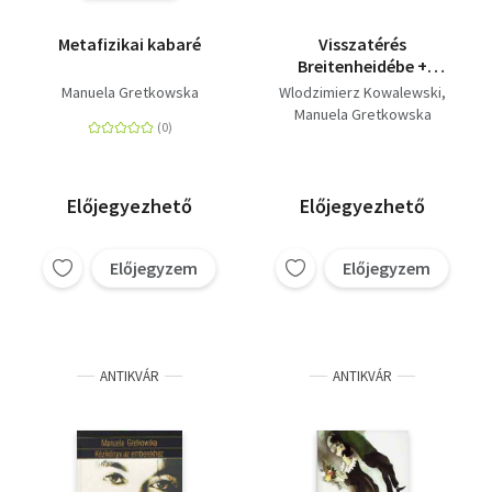
Metafizikai kabaré
Visszatérés
Breitenheidébe +
Szenvedélynapló (2
Manuela Gretkowska
Wlodzimierz Kowalewski
kötet)
Manuela Gretkowska
Előjegyezhető
Előjegyezhető
Előjegyzem
Előjegyzem
ANTIKVÁR
ANTIKVÁR