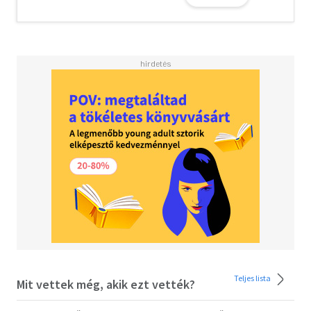
mintha lenne belőle kiút: Bebára szerelem vár, vagy, ha
úgy tetszik, a szimpla hétköznapok banalitása. Manuela
Gretkowska (1964) filozófia szakon végzett a krakkói
Jagelló Egyetemen, majd rögtön távozott is az
országból. Ezt egy már-már elfelejtett nyelven úgy hívják,
emigráció. Szerencsére a történelem jó másfél évszázad
után úgy döntött, nem ismétli magát a végtelenségig, a
sok-sok elveszett nemzedék után Gretkowskáé végre
célba ért. Amikor a berlini fal leomlott, a leendő írónő
antropológiát tanult Párizsban, többek között tarot-val,
XIIXIII. századi kabalával és a dél-franciaországi Mária
Magdolna-kultusszal foglalkozott, az ezredvég elit- és
tömegkultúrájában is otthonosan mozgott. De a
Párizsban átélt korszakváltás élményeivel együtt járó
közlésvágy szétfeszítette a szaktudományos kereteket.
Író lett anélkül, hogy feladta volna filozófus és
antropológus énjét. Ma már nagy olvasótábora van
Lengyelországban, műveit a legtöbb európai nyelvre
lefordították.
Teljes lista
Mit vettek még, akik ezt vették?