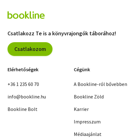
Csatlakozz Te is a könyvrajongók táborához!
Csatlakozom
Elérhetőségek
Cégünk
+36 1 235 60 70
A Bookline-ról bővebben
info@bookline.hu
Bookline Zöld
Bookline Bolt
Karrier
Impresszum
Médiaajánlat