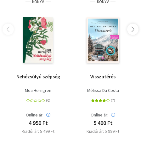
KÖNYV
KÖNYV
Nehézsúlyú szépség
Visszatérés
Moa Herngren
Mélissa Da Costa
Online ár:
Online ár:
4 950 Ft
5 400 Ft
Kiadói ár: 5 499 Ft
Kiadói ár: 5 999 Ft