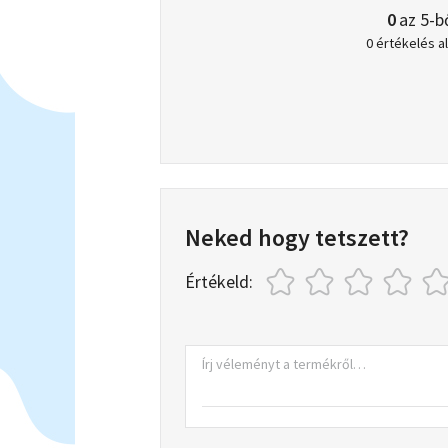
0
az 5-b
0 értékelés a
Neked hogy tetszett?
Értékeld: