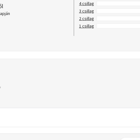
4 csillag
ől
3 csillag
lapján
2 csillag
1 csillag