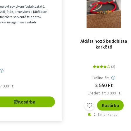
gyok! egy olyan foglalkoztató,
sztő játék, amelyben a játékosok
tivitásra serkentő feladatok
 akár nyugalmas családi
 vagy óvodai fogla...
Áldást hozó buddhista
karkötő
Online ár:
2 550 Ft
 7 990 Ft
Eredeti ár: 3 000 Ft
Kosárba
Kosárba
2 - 3 munkanap