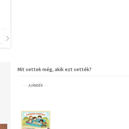
vű
Hangoskönyv
Film
Zene
Mit vettek még, akik ezt vették?
AJÁNDÉK