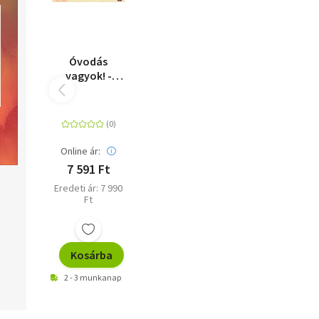
Óvodás
vagyok! -
készségfejlesztő
társasjáték
Online ár:
7 591 Ft
Eredeti ár: 7 990
Ft
Kosárba
2 - 3 munkanap