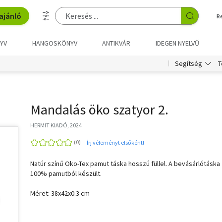
ajánló
R
YV
HANGOSKÖNYV
ANTIKVÁR
IDEGEN NYELVŰ
T
Segítség
Mandalás öko szatyor 2.
HERMIT KIADÓ, 2024
Írj véleményt elsőként!
Natúr színű Oko-Tex pamut táska hosszú füllel. A bevásárlótáska
100% pamutból készült.
Méret: 38x42x0.3 cm