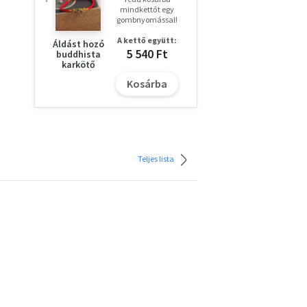
mindkettőt egy
gombnyomással!
A kettő együtt:
Áldást hozó
5 540 Ft
buddhista
karkötő
Kosárba
Teljes lista