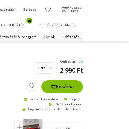
A kosarad
egisztrálok
Belépek
üres
új
GYEREKJÁTÉK
KIEGÉSZÍTŐ/AJÁNDÉK
örzsvásárlói program
Akciók
Előfizetés
Online ár:
2 990 Ft
Kosárba
Beszállítói készleten
29 pont
10 - 13 munkanap
Ingyenes átvétel Bookline boltokban
Tedd kosárba