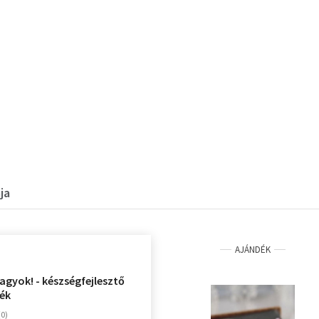
ja
AJÁNDÉK
agyok! - készségfejlesztő
ték