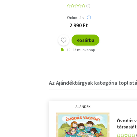
Online ár:
2 990 Ft
Kosárba
10 - 13 munkanap
Az Ajándéktárgyak kategória toplistá
AJÁNDÉK
Óvodás v
társasjá