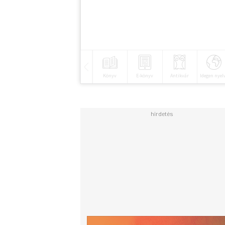
Könyv
E-könyv
Antikvár
Idegen nyel