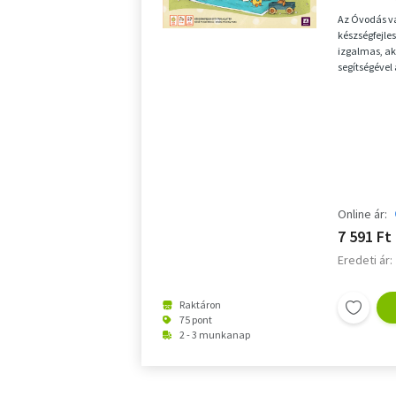
Az Óvodás va
készségfejle
izgalmas, ak
segítségével
környezetben
Online ár:
7 591 Ft
Eredeti ár:
Raktáron
75 pont
2 - 3 munkanap