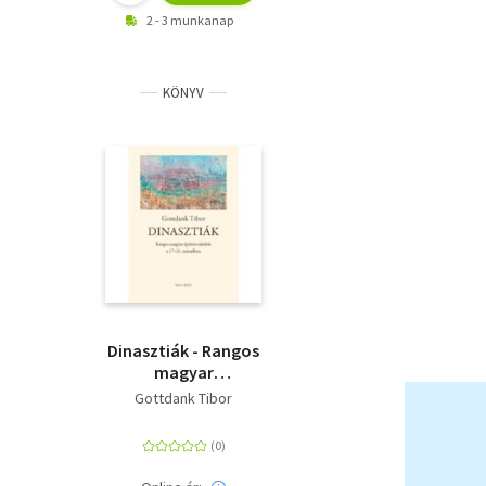
2 - 3 munkanap
KÖNYV
Dinasztiák - Rangos
magyar
építészcsaládok a 17-
Gottdank Tibor
21. században