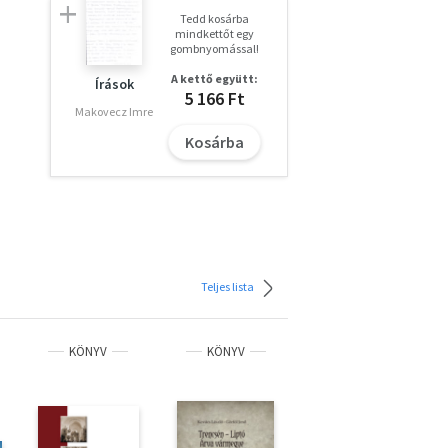
Tedd kosárba
mindkettőt egy
gombnyomással!
A kettő együtt:
Írások
5 166 Ft
Makovecz Imre
Kosárba
Teljes lista
KÖNYV
KÖNYV
KÖNYV