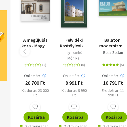
A megújulás
Felvidéki
Balatoni
kora - Magyar
Kastélylexikon
modernizmus
műemlékek a
- A történeti
és art deco -
Illy-frankó
Bolla Zoltán
Kárpát-
Szepes
Építészet a
Mónika
medencében
vármegye
két
Nagy Zsuzsanna
2010 után
kastélyai és
világháború
Virág Zsolt
kúriái
között
Online ár:
Online ár:
Online ár:
20 700 Ft
8 991 Ft
10 791 Ft
Kiadói ár: 23 000
Kiadói ár: 9 990
Eredeti ár: 11
Ft
Ft
990 Ft
Kosárba
Kosárba
Kosárba
2 - 3 munkanap
2 - 3 munkanap
2 - 3 munkanap