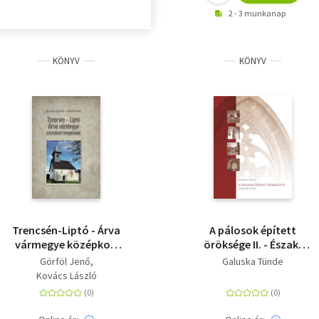
2 - 3 munkanap
KÖNYV
KÖNYV
Trencsén-Liptó - Árva
A pálosok épített
vármegye középkori
öröksége II. - Észak-
templomai
Dunántúl
Görföl Jenő
Galuska Tünde
Kovács László