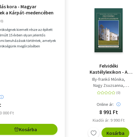
lás kora - Magyar
ek a Kárpát-medencében
n
örökségnek kiemelt része az épített
elmúlt 15 évben olyan jelentős
lmi beruházások történtek, amelyek
 örökségünk megőrzésében
zhetetlen ...
Felvidéki
Kastélylexikon - A
történeti Szepes
Illy-frankó Mónika
vármegye kastélyai és
Nagy Zsuzsanna
kúriái
Virág Zsolt
t
Online ár:
8 991 Ft
23 000 Ft
Kiadói ár: 9 990 Ft
Kosárba
Kosárba