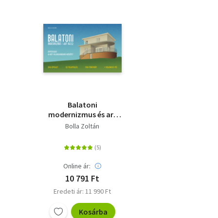
Balatoni
modernizmus és art
deco - Építészet a két
Bolla Zoltán
világháború között
Online ár:
10 791 Ft
Eredeti ár: 11 990 Ft
Kosárba