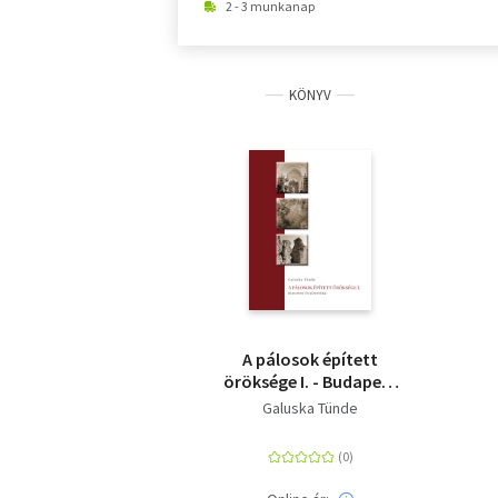
2 - 3 munkanap
KÖNYV
A pálosok épített
öröksége I. - Budapest
és környéke
Galuska Tünde