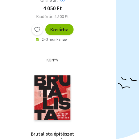
Online ár:
4 050 Ft
Kiadói ár: 4 500 Ft
Kosárba
2 - 3 munkanap
KÖNYV
Brutalista építészet