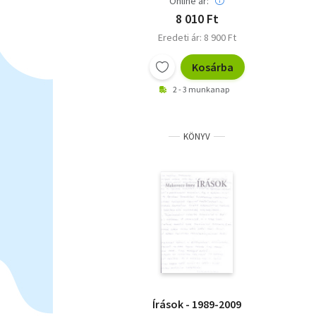
Online ár:
8 010 Ft
Eredeti ár: 8 900 Ft
Kosárba
2 - 3 munkanap
KÖNYV
Írások - 1989-2009