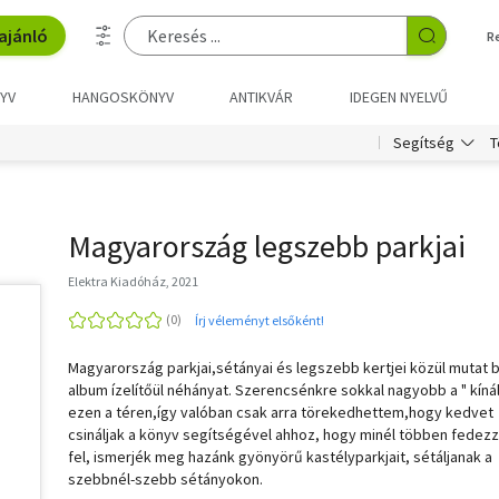
ajánló
R
YV
HANGOSKÖNYV
ANTIKVÁR
IDEGEN NYELVŰ
T
Segítség
Magyarország legszebb parkjai
Elektra Kiadóház, 2021
Írj véleményt elsőként!
Magyarország parkjai,sétányai és legszebb kertjei közül mutat 
album ízelítőül néhányat. Szerencsénkre sokkal nagyobb a " kínál
ezen a téren,így valóban csak arra törekedhettem,hogy kedvet
csináljak a könyv segítségével ahhoz, hogy minél többen fedez
fel, ismerjék meg hazánk gyönyörű kastélyparkjait, sétáljanak a
szebbnél-szebb sétányokon.