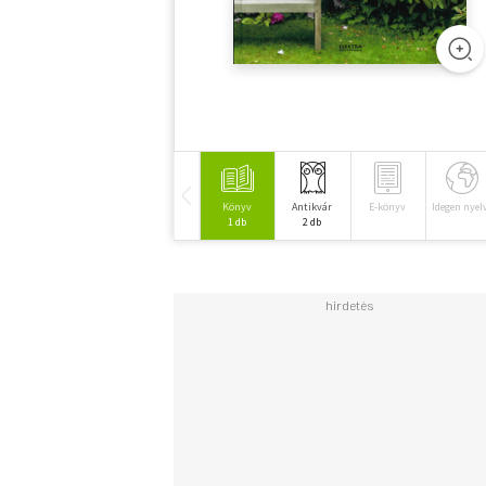
Könyv
Antikvár
E-könyv
Idegen nyel
1 db
2 db