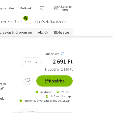
A kosarad
egisztrálok
Belépek
üres
új
GYEREKJÁTÉK
KIEGÉSZÍTŐ/AJÁNDÉK
örzsvásárlói program
Akciók
Előfizetés
Online ár:
2 691 Ft
Eredeti ár: 2 990 Ft
Kosárba
be az
at"
Raktáron
26 pont
2 - 3 munkanap
zék
Ingyenes átvétel Bookline boltokban