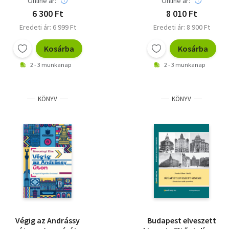
Online ár:
Online ár:
6 300 Ft
8 010 Ft
Eredeti ár: 6 999 Ft
Eredeti ár: 8 900 Ft
Kosárba
Kosárba
2 - 3 munkanap
2 - 3 munkanap
KÖNYV
KÖNYV
Végig az Andrássy
Budapest elveszett