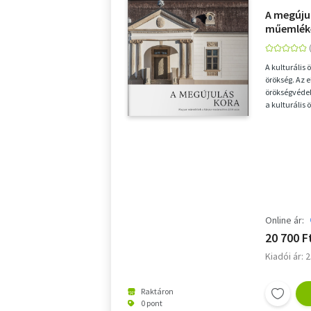
A megúju
műemlék
2010 utá
A kulturális 
örökség. Az 
örökségvéde
a kulturális
megkérdőjele
Online ár:
20 700 F
Kiadói ár: 
Raktáron
0 pont