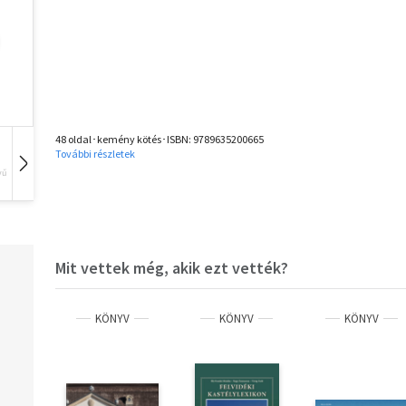
48 oldal･kemény kötés･ISBN:
9789635200665
További részletek
vű
Hangoskönyv
Film
Zene
Mit vettek még, akik ezt vették?
KÖNYV
KÖNYV
KÖNYV