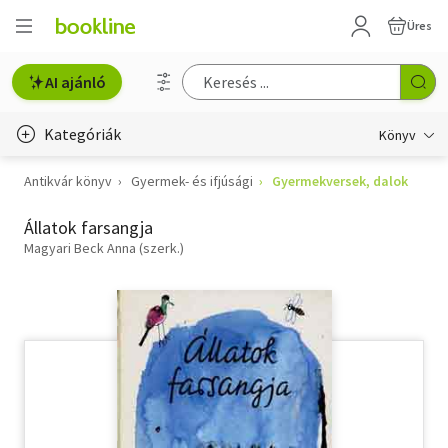
Üres
AI ajánló
Kategóriák
Könyv
Antikvár könyv
Gyermek- és ifjúsági
Gyermekversek, dalok
Életmód, egészség
Állatok farsangja
Erotika
Magyari Beck Anna (szerk.)
Gyermek- és ifjúsági
Hobbi, szabadidő
Irodalom
Művészet
Szakkönyv