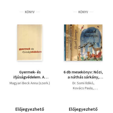
KÖNYV
KÖNYV
Gyermek- és
6 db mesekönyv: Nózi,
ifjúságvédelem. Az
a náthás sárkány,
Országos Pedagógiai
avagy a mesés
Magyari Beck Anna (szerk.)
Dr. Somi Ildikó
Intézet időszakos
valóság, Nagymama
Kovács Paula
elmélet-módszertani
mesél, A csudafa, Édes
Benedek Elek
közleményei 1.
Mostohatestvérek,
Lakner Lívia
Boszorkányszombat,
Szunyogh Szabolcs
Állatok farsangja,
Magyari Beck Anna (szerk.)
Előjegyezhető
Előjegyezhető
Állatok farsangja