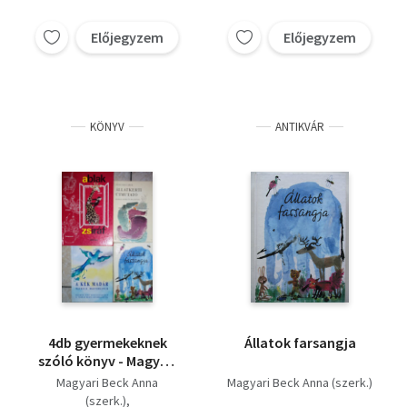
Előjegyzem
Előjegyzem
KÖNYV
ANTIKVÁR
4db gyermekeknek
Állatok farsangja
szóló könyv - Magyari
Beck Anna (szerk.)-
Magyari Beck Anna
Magyari Beck Anna (szerk.)
Állatok farsangja;
(szerk.)