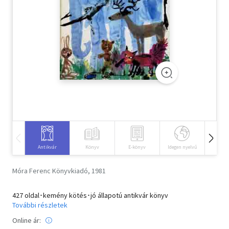
Szótár, nyelvkönyv
Tankönyv, segédkönyv
Társadalomtudomány
Természettudomány
Történelem
Vallás
Antikvár
Könyv
E-könyv
Idegen nyelvű
Hangos
Móra Ferenc Könyvkiadó, 1981
427 oldal･kemény kötés･jó állapotú antikvár könyv
További részletek
Online ár: