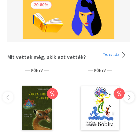
Teljes lista
Mit vettek még, akik ezt vették?
KÖNYV
KÖNYV
%
%