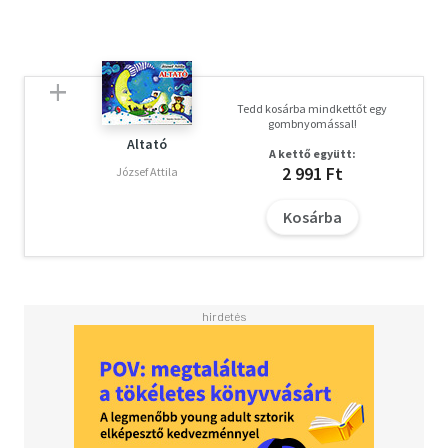
Tedd kosárba mindkettőt egy
gombnyomással!
Altató
A kettő együtt:
2 991 Ft
József Attila
Kosárba