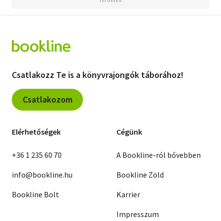
Csatlakozz Te is a könyvrajongók táborához!
Csatlakozom
Elérhetőségek
Cégünk
+36 1 235 60 70
A Bookline-ról bővebben
info@bookline.hu
Bookline Zöld
Bookline Bolt
Karrier
Impresszum