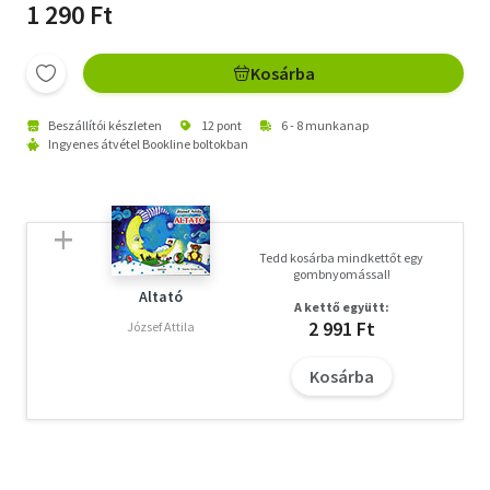
1 290 Ft
Kosárba
Beszállítói készleten
12 pont
6 - 8 munkanap
Ingyenes átvétel Bookline boltokban
Tedd kosárba mindkettőt egy
gombnyomással!
Altató
A kettő együtt:
2 991 Ft
József Attila
Kosárba