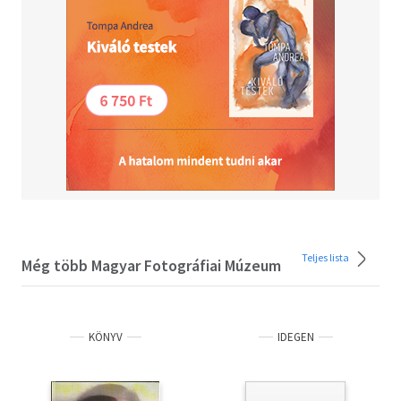
Az egész oldalas képek, tömör képaláírások mellett
Kincses Károly rövid – az album műfajához illően
olvasmányos – esszéje foglalkozik a repülés fotós
ábrázolásának százéves történetével.
Teljes lista
Még több Magyar Fotográfiai Múzeum
KÖNYV
IDEGEN