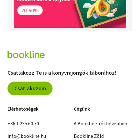
Csatlakozz Te is a könyvrajongók táborához!
Csatlakozom
Elérhetőségek
Cégünk
+36 1 235 60 70
A Bookline-ról bővebben
info@bookline.hu
Bookline Zöld