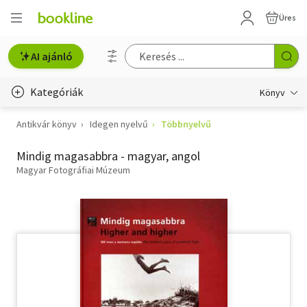
Üres
AI ajánló
Kategóriák
Könyv
Antikvár könyv
Idegen nyelvű
Többnyelvű
Életmód, egészség
Mindig magasabbra - magyar, angol
Erotika
Magyar Fotográfiai Múzeum
Gyermek- és ifjúsági
Hobbi, szabadidő
Irodalom
Művészet
Szakkönyv