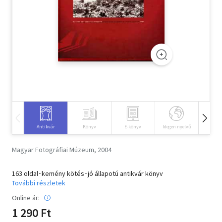
Szótár, nyelvkönyv
Tankönyv, segédkönyv
Társadalomtudomány
Természettudomány
Történelem
Vallás
Antikvár
Könyv
E-könyv
Idegen nyelvű
Hangos
Magyar Fotográfiai Múzeum, 2004
163 oldal･kemény kötés･jó állapotú antikvár könyv
További részletek
Online ár:
1 290 Ft