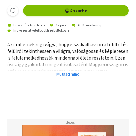
Kosárba
Beszállítói készleten
12 pont
6 - 8 munkanap
Ingyenes átvétel Bookline boltokban
Az embernek régi vágya, hogy elszakadhasson a földtől és
felülről tekinthessen a világra, valóságosan és képletesen
is felülemelkedhessék mindennapi élete részletein. Ezen
ősi vágy gyakorlati megvalósulásaként Magyarországon is
száz éves a polgári motoros repülés, ami Blériot
bemutató repülésével kezdődött. A Magyar Fotográfiai
Múzeumot az általa őrzött egymillió kép kötelezi, hogy a
műtárgyakat különböző formákban, minél szélesebb
körben megmutassa, közkinccsé tegye. Múzeumunk
gyűjteménye számos, eddig sehol, semmikor nem
publikált fotográfiával rendelkezik a motoros repülés
eme 100 esztendejéről. Kézenfekvő volt tehát, hogy az
évforduló kapcsán a múzeum anyagából válogatott
képanyaggal tisztelegjünk a száz éves születésnap előtt.