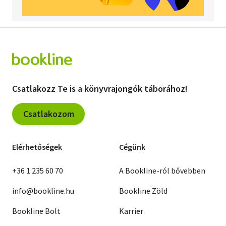
Csatlakozz Te is a könyvrajongók táborához!
Csatlakozom
Elérhetőségek
Cégünk
+36 1 235 60 70
A Bookline-ról bővebben
info@bookline.hu
Bookline Zöld
Bookline Bolt
Karrier