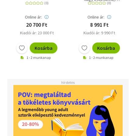
kúriái
Virág Zsolt
Online ár:
Online ár:
20 700 Ft
8 991 Ft
Kiadói ár: 23 000 Ft
Kiadói ár: 9 990 Ft
Kosárba
Kosárba
1 - 2 munkanap
1 - 2 munkanap