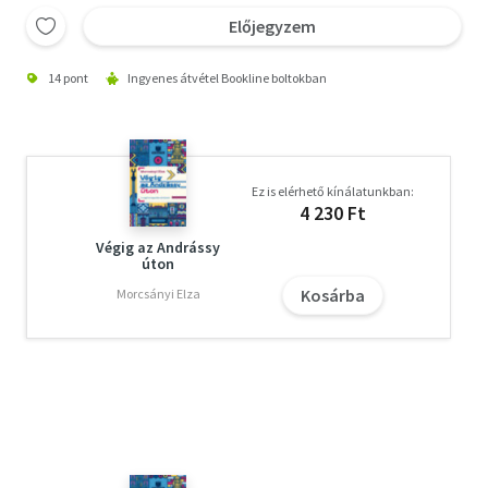
Előjegyzem
14 pont
Ingyenes átvétel Bookline boltokban
Ez is elérhető kínálatunkban:
4 230 Ft
Végig az Andrássy
úton
Kosárba
Morcsányi Elza