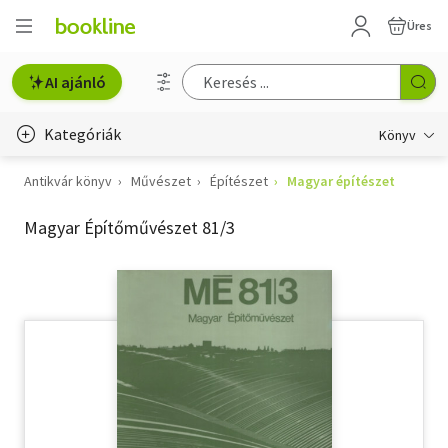
Üres
AI ajánló
Kategóriák
Könyv
Antikvár könyv
Művészet
Építészet
Magyar építészet
Életmód, egészség
Magyar Építőművészet 81/3
Erotika
Gyermek- és ifjúsági
Hobbi, szabadidő
Irodalom
Művészet
Szakkönyv