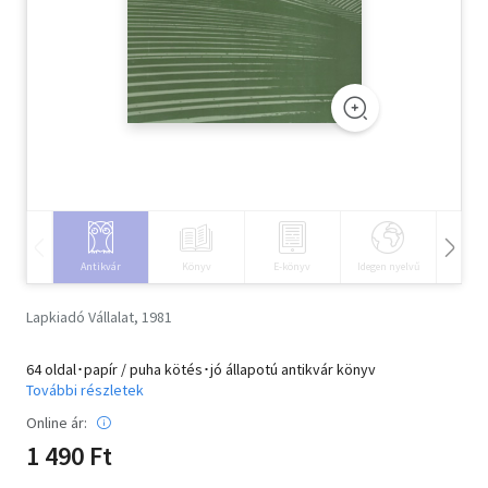
Szótár, nyelvkönyv
Tankönyv, segédkönyv
Társadalomtudomány
Természettudomány
Történelem
Antikvár
Könyv
E-könyv
Idegen nyelvű
Hangos
Vallás
Lapkiadó Vállalat, 1981
64 oldal･papír / puha kötés･jó állapotú antikvár könyv
További részletek
Online ár:
1 490 Ft