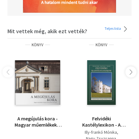
Teljes lista
Mit vettek még, akik ezt vették?
KÖNYV
KÖNYV
A megújulás kora -
Felvidéki
Magyar műemlékek a
Kastélylexikon - A
Kárpát-medencében
történeti Szepes
Illy-frankó Mónika
2010 után
vármegye kastélyai és
Nagy Zsuzsanna