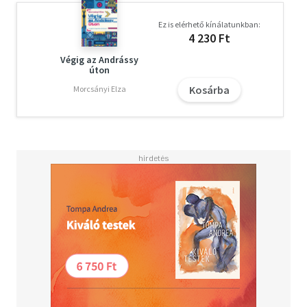
Ez is elérhető kínálatunkban:
4 230 Ft
Végig az Andrássy
úton
Kosárba
Morcsányi Elza