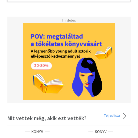
kutyavilág legyen.
Egyedi humorral fűszerezett sorai egyben görbe tükröt is
állítanak a magukat felsőbbrendűnek tartó kétlábúaknak.
"Népemnek, a végtelen rajongásért és a töpiért,
amiből azért lehetett volna több.
És mindenkinek, aki szeretett valaha kutyát."
Demény és a falkatagok fotóit a Vizslafotózás készítette.
A könyv bevételéből az Eszkuláp Állatvédő Egyesületet
támogatjuk.
Teljes lista
Mit vettek még, akik ezt vették?
KÖNYV
KÖNYV