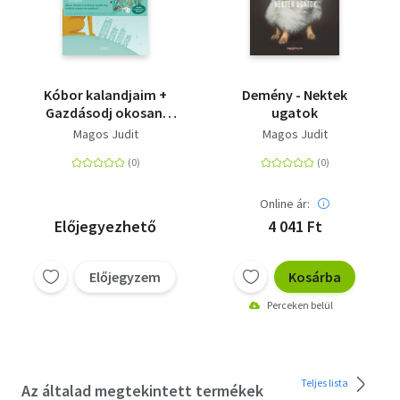
Kóbor kalandjaim +
Demény - Nektek
Gazdásodj okosan!
ugatok
társasjáték
Magos Judit
Magos Judit
Online ár:
Előjegyezhető
4 041 Ft
Előjegyzem
Kosárba
Perceken belül
Teljes lista
Az általad megtekintett termékek