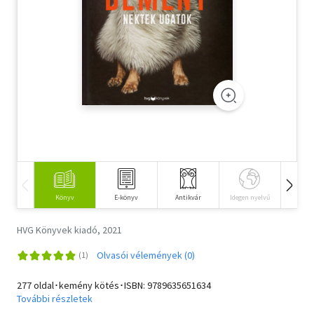
Szótár, nyelvkönyv
Tankönyv, segédkönyv
Társadalomtudomány
Természettudomány
Történelem
Vallás
Könyv
E-könyv
Antikvár
Idegen nyelvű
Hangos
HVG Könyvek kiadó, 2021
Olvasói vélemények (0)
277 oldal･kemény kötés･ISBN:
9789635651634
További részletek