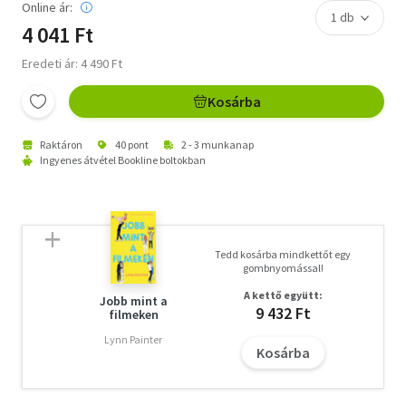
Online ár:
4 041 Ft
Eredeti ár: 4 490 Ft
Kosárba
Raktáron
40 pont
2 - 3 munkanap
Ingyenes átvétel Bookline boltokban
Tedd kosárba mindkettőt egy
gombnyomással!
A kettő együtt:
Jobb mint a
9 432 Ft
filmeken
Lynn Painter
Kosárba