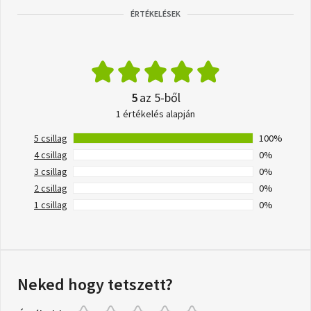
ÉRTÉKELÉSEK
5
az 5-ből
1 értékelés alapján
5 csillag
100%
4 csillag
0%
3 csillag
0%
2 csillag
0%
1 csillag
0%
Neked hogy tetszett?