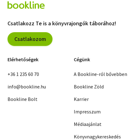
Csatlakozz Te is a könyvrajongók táborához!
Csatlakozom
Elérhetőségek
Cégünk
+36 1 235 60 70
A Bookline-ról bővebben
info@bookline.hu
Bookline Zöld
Bookline Bolt
Karrier
Impresszum
Médiaajánlat
Könyvnagykereskedés