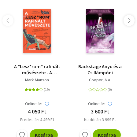
A "Lesz*rom" rafinált
Backstage Anyu és a
művészete - A
Csillámpóni
tökéletes élet
Mark Manson
Cooper, A.a.
tökéletlen
megközelítése
Online ár:
Online ár:
4 050 Ft
3 600 Ft
Eredeti ár: 4 499 Ft
Kiadói ár: 3 999 Ft
Kosárba
Kosárba