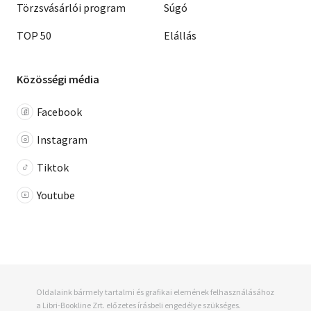
Törzsvásárlói program
Súgó
TOP 50
Elállás
Közösségi média
Facebook
Instagram
Tiktok
Youtube
Oldalaink bármely tartalmi és grafikai elemének felhasználásához
a Libri-Bookline Zrt. előzetes írásbeli engedélye szükséges.