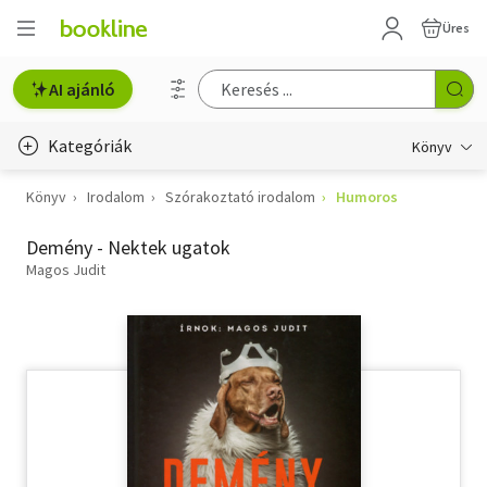
Üres
AI ajánló
Kategóriák
Könyv
Könyv
Irodalom
Szórakoztató irodalom
Humoros
Életmód, egészség
Demény - Nektek ugatok
Erotika
Magos Judit
Gyermek- és ifjúsági
Hobbi, szabadidő
Irodalom
Művészet
Szakkönyv