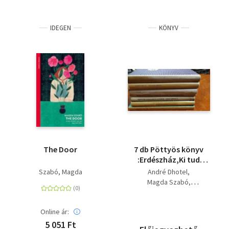
IDEGEN
KÖNYV
The Door
7 db Pöttyös könyv
:Erdészház,Ki tud
franciául,hárman a
Szabó, Magda
André Dhotel
szekrény
Magda Szabó
tetején,Ahová nem
Johanna Spyri
jutunk el soha,
Thea Beckmann
Online ár:
G. Szabó Judit
Szinnyei Júlia
5 051 Ft