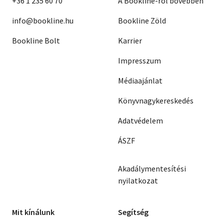
+36 1 235 60 70
A Bookline-ról bővebben
info@bookline.hu
Bookline Zöld
Bookline Bolt
Karrier
Impresszum
Médiaajánlat
Könyvnagykereskedés
Adatvédelem
ÁSZF
Akadálymentesítési
nyilatkozat
Mit kínálunk
Segítség