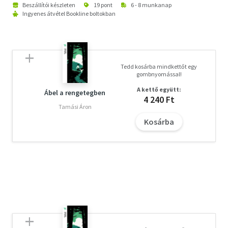
Beszállítói készleten
19 pont
6 - 8 munkanap
Ingyenes átvétel Bookline boltokban
Tedd kosárba mindkettőt egy
gombnyomással!
A kettő együtt:
Ábel a rengetegben
4 240 Ft
Tamási Áron
Kosárba