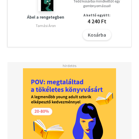
Tedd kosárba mindkettőt egy
gombnyomással!
A kettő együtt:
Ábel a rengetegben
4 240 Ft
Tamási Áron
Kosárba