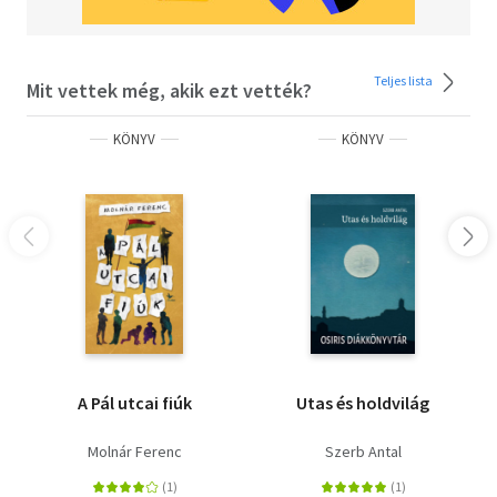
Teljes lista
Mit vettek még, akik ezt vették?
KÖNYV
KÖNYV
A Pál utcai fiúk
Utas és holdvilág
Molnár Ferenc
Szerb Antal