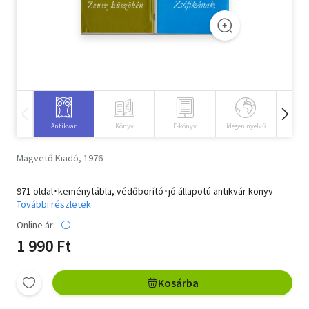
Szótár, nyelvkönyv
Tankönyv, segédkönyv
Társadalomtudomány
Természettudomány
Antikvár
Könyv
E-könyv
Idegen nyelvű
Hangos
Történelem
Magvető Kiadó, 1976
Vallás
971 oldal･keménytábla, védőborító･jó állapotú antikvár könyv
További részletek
Online ár:
1 990 Ft
Kosárba