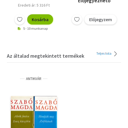
Előjegyezhető
Hermína Franková
Eredeti ár: 5 316 Ft
Kosárba
Előjegyzem
5 - 10 munkanap
Teljes lista
Az általad megtekintett termékek
ANTIKVÁR