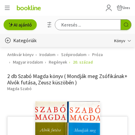
Üres
AI ajánló
Kategóriák
Könyv
Antikvár könyv
Irodalom
Szépirodalom
Próza
Életmód, egészség
Magyar irodalom
Regények
20. század
Erotika
2 db Szabó Magda könyv ( Mondják meg Zsófikának+
Gyermek- és ifjúsági
Alvók futása, Zeusz küszöbén )
Magda Szabó
Hobbi, szabadidő
Irodalom
Művészet
Szakkönyv