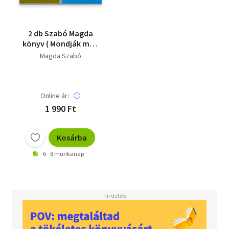
2 db Szabó Magda
könyv ( Mondják meg
Zsófikának+ Alvók
Magda Szabó
futása, Zeusz
küszöbén )
Online ár:
1 990 Ft
Kosárba
6 - 8 munkanap