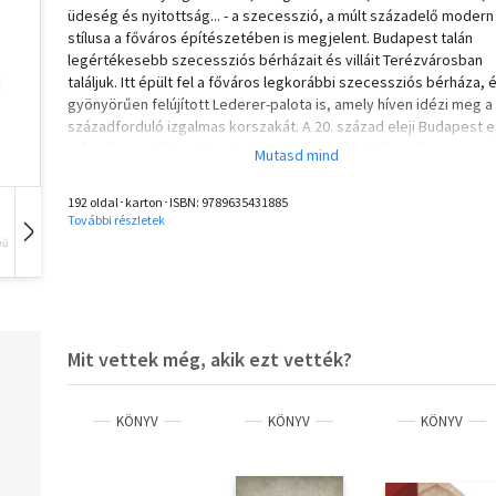
üdeség és nyitottság... - a szecesszió, a múlt századelő modern
stílusa a főváros építészetében is megjelent. Budapest talán
legértékesebb szecessziós bérházait és villáit Terézvárosban
találjuk. Itt épült fel a főváros legkorábbi szecessziós bérháza, 
gyönyörűen felújított Lederer-palota is, amely híven idézi meg a
századforduló izgalmas korszakát. A 20. század eleji Budapest e
mágnása, Schiffer Miksa is egy szecessziós villában élt. A
Sétakönyvek sorozat második része nemcsak építészeti leírást
Budapest legszebb századfordulós épületeiről, de azt is
192 oldal･karton･ISBN:
9789635431885
megtudhatjuk, hogy kiknek köszönhetjük mindezt. Az építészek
További részletek
bemutatása mellett az építtető családok izgalmas történetei is
vű
Hangoskönyv
Film
Zene
napvilágra kerülnek. Sétára fel!
Mit vettek még, akik ezt vették?
KÖNYV
KÖNYV
KÖNYV