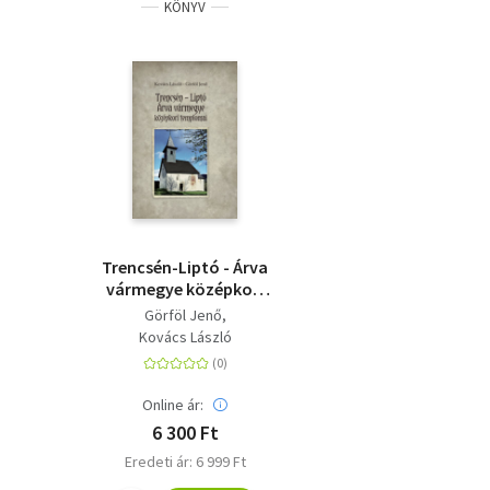
KÖNYV
Trencsén-Liptó - Árva
vármegye középkori
templomai
Görföl Jenő
Kovács László
Online ár:
6 300 Ft
Eredeti ár: 6 999 Ft