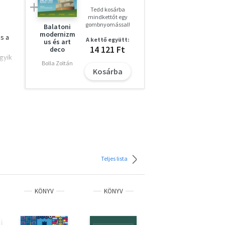
Tedd kosárba
mindkettőt egy
gombnyomással!
Balatoni
modernizm
és a
A kettő együtt:
us és art
14 121 Ft
deco
gyik
Bolla Zoltán
Kosárba
 ad
Teljes lista
KÖNYV
KÖNYV
KÖNYV