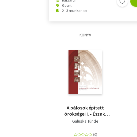
Raktáron
0 pont
2 - 3 munkanap
KÖNYV
A pálosok épített
öröksége II. - Észak-
Dunántúl
Galuska Tünde