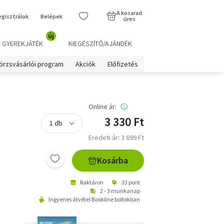
A kosarad
egisztrálok
Belépek
üres
új
GYEREKJÁTÉK
KIEGÉSZÍTŐ/AJÁNDÉK
örzsvásárlói program
Akciók
Előfizetés
Online ár:
3 330 Ft
n
Eredeti ár: 3 699 Ft
Kosárba
Raktáron
33 pont
2 - 3 munkanap
Ingyenes átvétel Bookline boltokban