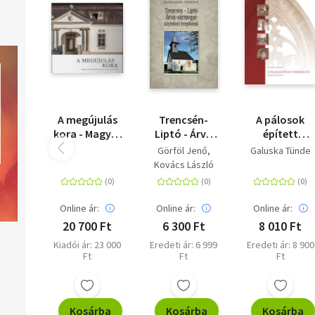
A megújulás
Trencsén-
A pálosok
kora - Magyar
Liptó - Árva
épített
műemlékek a
vármegye
öröksége II. -
Görföl Jenő
Galuska Tünde
Kárpát-
középkori
Észak-
Kovács László
medencében
templomai
Dunántúl
2010 után
Online ár:
Online ár:
Online ár:
20 700 Ft
6 300 Ft
8 010 Ft
Kiadói ár: 23 000
Eredeti ár: 6 999
Eredeti ár: 8 900
Ft
Ft
Ft
Kosárba
Kosárba
Kosárba