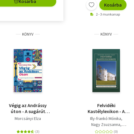
Kosárba
Kosárba
2 - 3 munkanap
KÖNYV
KÖNYV
Végig az Andrássy
Felvidéki
úton - A sugárút
Kastélylexikon - A
legendás történetei
történeti Szepes
Morcsányi Elza
Illy-frankó Mónika
vármegye kastélyai és
Nagy Zsuzsanna
kúriái
Virág Zsolt