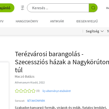
ajánló
R
YV
HANGOSKÖNYV
ANTIKVÁR
IDEGEN NYELVŰ
T
Segítség
Terézvárosi barangolás -
Szecessziós házak a Nagykörúto
túl
Maczó Balázs
Athenaeum Kiadó, 2022
Írj véleményt elsőként!
Sorozat:
SÉTAKÖNYVEK
Szabadon kanyargó formák, virágok és indák, fiatalos lendület,