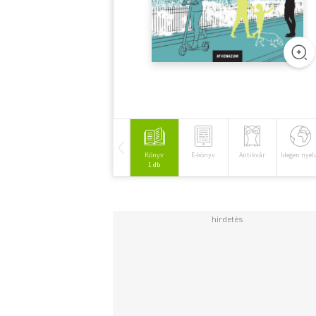
Könyv
E-könyv
Antikvár
Idegen nyel
1 db