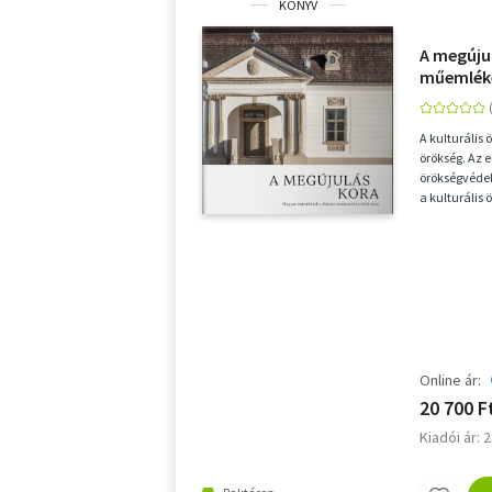
KÖNYV
A megúju
műemlék
2010 utá
A kulturális 
örökség. Az 
örökségvéde
a kulturális
megkérdőjele
Online ár:
20 700 F
Kiadói ár: 