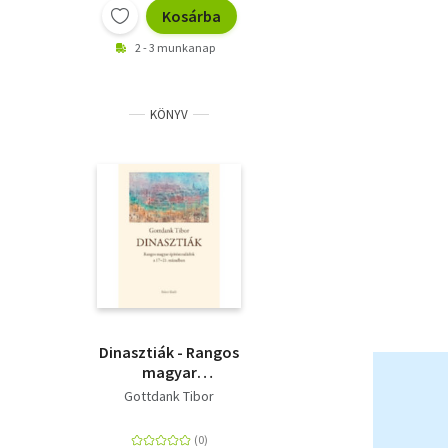
Kosárba
2 - 3 munkanap
KÖNYV
Dinasztiák - Rangos
magyar
építészcsaládok a 17-
Gottdank Tibor
21. században