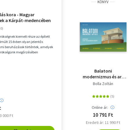
KÖNYV
lás kora - Magyar
ek a Kárpát-medencében
n
örökségnek kiemelt része az épített
elmúlt 15 évben olyan jelentős
lmi beruházások történtek, amelyek
 örökségünk megőrzésében
zhetetlen ...
Balatoni
modernizmus és art
deco - Építészet a két
Bolla Zoltán
világháború között
t
Online ár:
10 791 Ft
23 000 Ft
Eredeti ár: 11 990 Ft