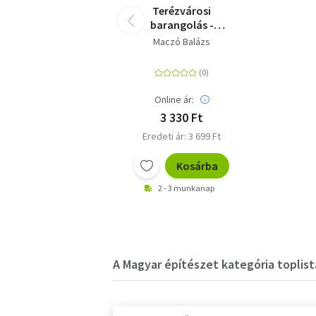
Terézvárosi
barangolás -
Szecessziós házak a
Maczó Balázs
Nagykörúton túl
Online ár:
3 330 Ft
Eredeti ár: 3 699 Ft
Kosárba
2 - 3 munkanap
A Magyar építészet kategória toplist