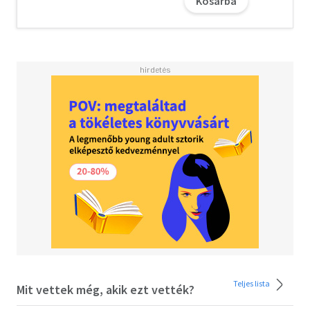
Kosárba
legmodernebb. Az itteni bérháztulajdonosok városszerte
azzal reprezentáltak, hogy ki tudja megfizetni a
legnevesebb tervezőt, akitől rendre ötletes, újszerű
építészeti megoldásokat vártak el." Sétára fel!
Teljes lista
Mit vettek még, akik ezt vették?