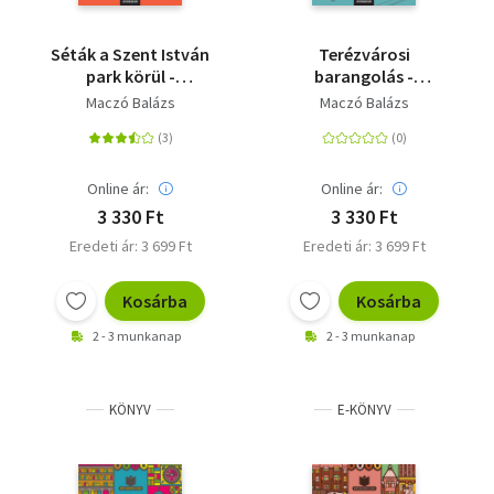
Séták a Szent István
Terézvárosi
park körül -
barangolás -
Újlipótváros modern
Szecessziós házak a
Maczó Balázs
Maczó Balázs
épületei
Nagykörúton túl
Online ár:
Online ár:
3 330 Ft
3 330 Ft
Eredeti ár: 3 699 Ft
Eredeti ár: 3 699 Ft
Kosárba
Kosárba
2 - 3 munkanap
2 - 3 munkanap
KÖNYV
E-KÖNYV