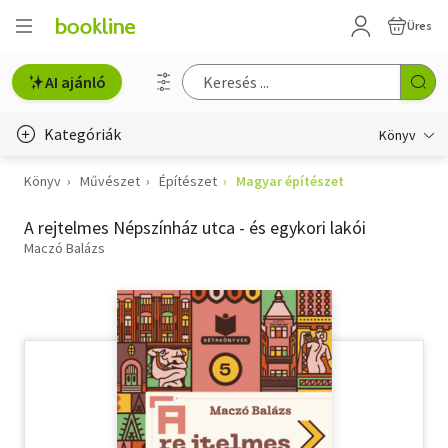
Üres
AI ajánló
Kategóriák
Könyv
Könyv
Művészet
Építészet
Magyar építészet
Életmód, egészség
A rejtelmes Népszínház utca - és egykori lakói
Erotika
Maczó Balázs
Gyermek- és ifjúsági
Hobbi, szabadidő
Irodalom
Művészet
Szakkönyv