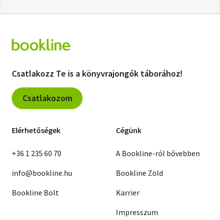
Csatlakozz Te is a könyvrajongók táborához!
Csatlakozom
Elérhetőségek
Cégünk
+36 1 235 60 70
A Bookline-ról bővebben
info@bookline.hu
Bookline Zöld
Bookline Bolt
Karrier
Impresszum