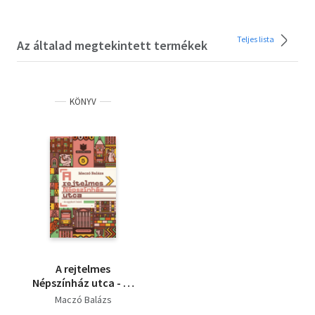
Teljes lista
Az általad megtekintett termékek
KÖNYV
A rejtelmes
Népszínház utca - és
egykori lakói
Maczó Balázs