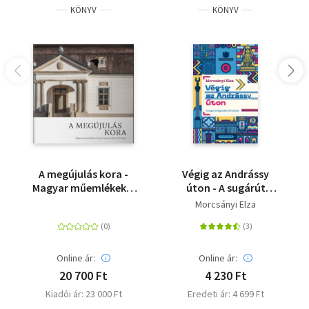
KÖNYV
KÖNYV
A megújulás kora -
Végig az Andrássy
Magyar műemlékek a
úton - A sugárút
Kárpát-medencében
legendás történetei
Morcsányi Elza
2010 után
Online ár:
Online ár:
20 700 Ft
4 230 Ft
Kiadói ár: 23 000 Ft
Eredeti ár: 4 699 Ft