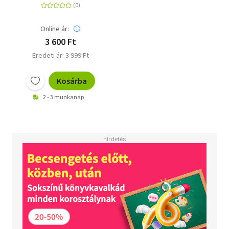
Online ár:
3 600 Ft
Eredeti ár: 3 999 Ft
Kosárba
2 - 3 munkanap