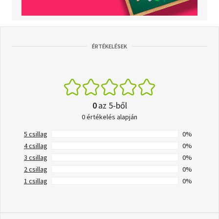
ÉRTÉKELÉSEK
0
az 5-ből
0 értékelés alapján
5 csillag
0%
4 csillag
0%
3 csillag
0%
2 csillag
0%
1 csillag
0%