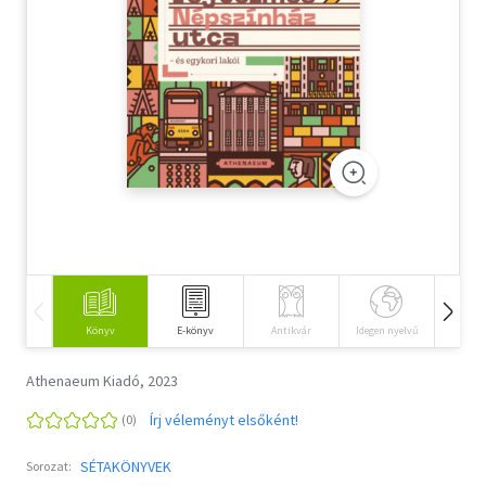
Szótár, nyelvkönyv
Tankönyv, segédkönyv
Társadalomtudomány
Természettudomány
Történelem
Vallás
Könyv
E-könyv
Antikvár
Idegen nyelvű
Hangos
Athenaeum Kiadó, 2023
Írj véleményt elsőként!
SÉTAKÖNYVEK
Sorozat: