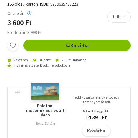
165 oldal･karton･ISBN:
9789635433223
Online ár:
3 600 Ft
Eredeti ár: 3 999 Ft
Kosárba
Raktáron
36 pont
2 - 3 munkanap
Ingyenes átvétel Bookline boltokban
Tedd kosárba mindkettőt egy
gombnyomással!
Balatoni
modernizmus és art
A kettő együtt:
deco
14 391 Ft
Bolla Zoltán
Kosárba