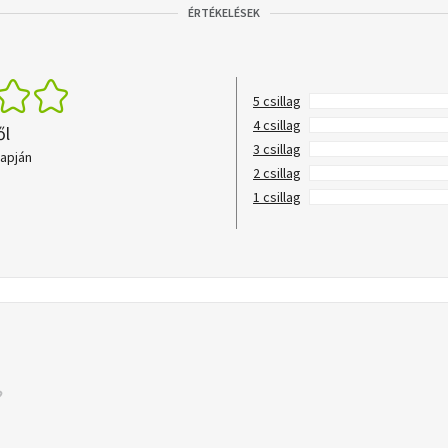
ÉRTÉKELÉSEK
5 csillag
4 csillag
ől
3 csillag
lapján
2 csillag
1 csillag