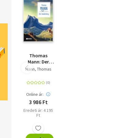
zwischen den Seiten von Büchern zurückgelassen wurden.
Thomas
Mann: Der
Zauberberg
Mann, Thomas
Online ár:
3 986 Ft
Eredeti ár: 4 195
Ft