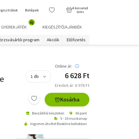
A kosarad
egisztrálok
Belépek
üres
új
GYEREKJÁTÉK
KIEGÉSZÍTŐ/AJÁNDÉK
örzsvásárlói program
Akciók
Előfizetés
Online ár:
6 628 Ft
te
Eredeti ár: 6 976 Ft
Kosárba
Beszállítói készleten
66 pont
5 - 10 munkanap
Ingyenes átvétel Bookline boltokban