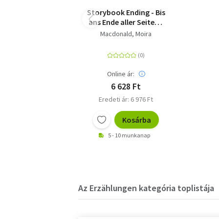
Storybook Ending - Bis
ans Ende aller Seiten -
Roman | Die perfekte
Macdonald, Moira
Balance zwischen
Coziness und
Originalität - warm,
tröstlich, urkomisch.
Online ár:
Beth O'Leary
6 628 Ft
Eredeti ár: 6 976 Ft
Kosárba
5 - 10 munkanap
Az Erzählungen kategória toplistája