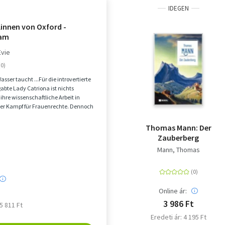
IDEGEN
linnen von Oxford -
am
Evie
Wasser taucht ...Für die introvertierte
bte Lady Catriona ist nichts
 ihre wissenschaftliche Arbeit in
der Kampf für Frauenrechte. Dennoch
Thomas Mann: Der
Zauberberg
Mann, Thomas
Online ár:
3 986 Ft
 5 811 Ft
Eredeti ár: 4 195 Ft