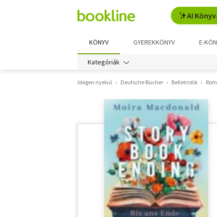
AI Könyv
KÖNYV
GYEREKKÖNYV
E-KÖN
Kategóriák
Idegen nyelvű
Deutsche Bücher
Belletristik
Rom