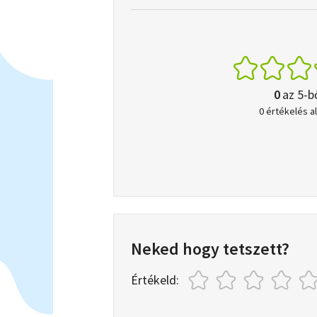
0
az 5-b
0 értékelés a
Neked hogy tetszett?
Értékeld: