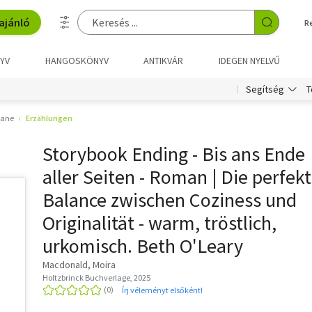
ajánló
R
YV
HANGOSKÖNYV
ANTIKVÁR
IDEGEN NYELVŰ
T
Segítség
ane
Erzählungen
Storybook Ending - Bis ans Ende
aller Seiten - Roman | Die perfek
Balance zwischen Coziness und
Originalität - warm, tröstlich,
urkomisch. Beth O'Leary
Macdonald, Moira
Holtzbrinck Buchverlage, 2025
Írj véleményt elsőként!