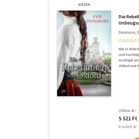
IDEGEN
Die Rebel
Unbeugs
Dunmore, 
Wer in stille 
und hochbega
wichtiger als
Oxford und 
sehnt si...
Online ár:
5 521 Ft
Eredeti ár: