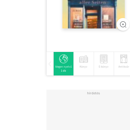
Idegen nyelvű
Könyv
E-könyv
Antikvár
1 db