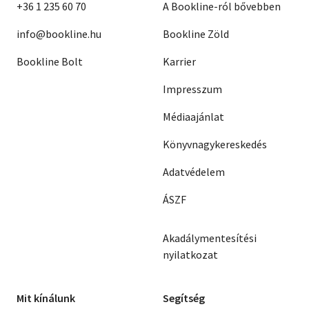
+36 1 235 60 70
A Bookline-ról bővebben
info@bookline.hu
Bookline Zöld
Bookline Bolt
Karrier
Impresszum
Médiaajánlat
Könyvnagykereskedés
Adatvédelem
ÁSZF
Akadálymentesítési
nyilatkozat
Mit kínálunk
Segítség