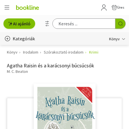
Üres
AI ajánló
Kategóriák
Könyv
Könyv
Irodalom
Szórakoztató irodalom
Krimi
Életmód, egészség
Agatha Raisin és a karácsonyi búcsúcsók
Erotika
M. C. Beaton
Gyermek- és ifjúsági
Hobbi, szabadidő
Irodalom
Művészet
Szakkönyv