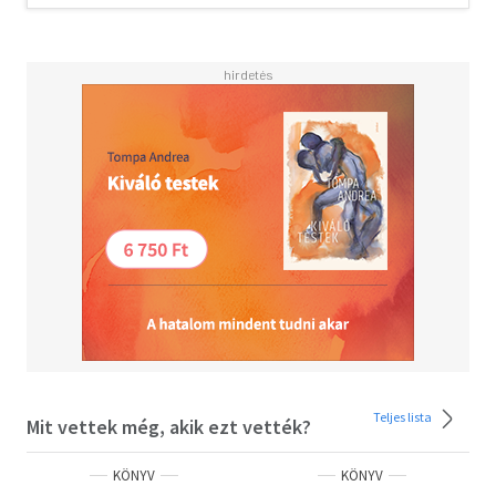
Olvasd el mások véleményét is!
Teljes lista
Mit vettek még, akik ezt vették?
KÖNYV
KÖNYV