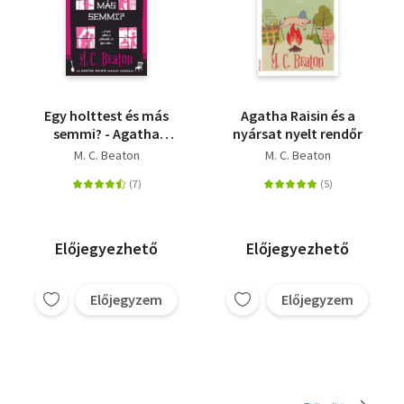
Egy holttest és más
Agatha Raisin és a
semmi? - Agatha
nyársat nyelt rendőr
Raisin sorozat
M. C. Beaton
M. C. Beaton
kedvelőinek
Előjegyezhető
Előjegyezhető
Előjegyzem
Előjegyzem