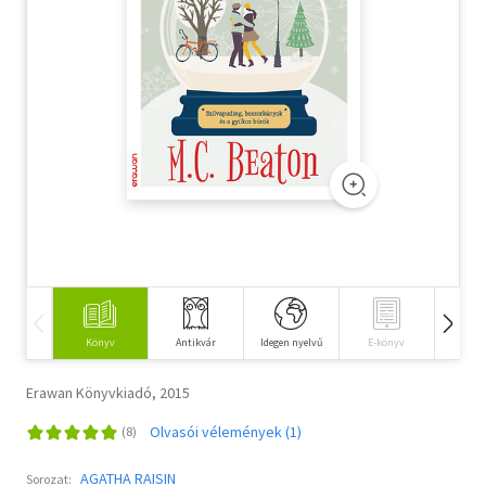
Szótár, nyelvkönyv
Tankönyv, segédkönyv
Társadalomtudomány
Természettudomány
Történelem
Vallás
Könyv
Antikvár
Idegen nyelvű
E-könyv
Hangos
Erawan Könyvkiadó, 2015
Olvasói vélemények (1)
AGATHA RAISIN
Sorozat: