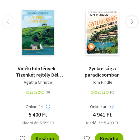
Vidéki bűntények -
Gyilkosság a
Tizenkét rejtély Dél-
paradicsomban
Angliából
Agatha Christie
Tom Hindle
Online ár:
Online ár:
5 400 Ft
4 941 Ft
Kiadói ár: 5 999 Ft
Kiadói ár: 5 490 Ft
Kosárba
Kosárba