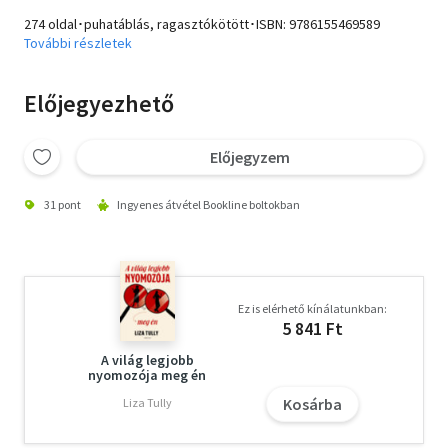
274 oldal･puhatáblás, ragasztókötött･ISBN:
9786155469589
További részletek
Előjegyezhető
Előjegyzem
31 pont
Ingyenes átvétel Bookline boltokban
Ez is elérhető kínálatunkban:
5 841 Ft
A világ legjobb
nyomozója meg én
Kosárba
Liza Tully