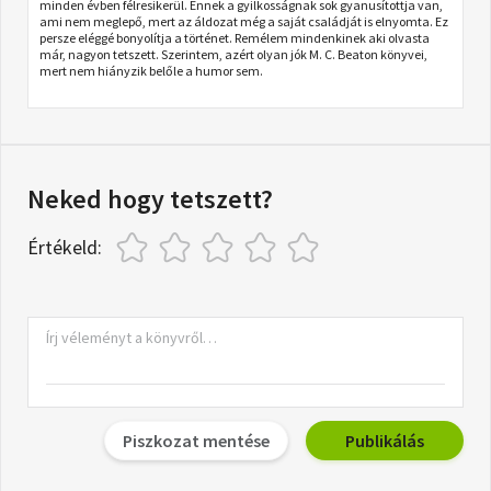
minden évben félresikerül. Ennek a gyilkosságnak sok gyanusítottja van,
ami nem meglepő, mert az áldozat még a saját családját is elnyomta. Ez
persze eléggé bonyolítja a történet. Remélem mindenkinek aki olvasta
már, nagyon tetszett. Szerintem, azért olyan jók M. C. Beaton könyvei,
mert nem hiányzik belőle a humor sem.
Neked hogy tetszett?
Értékeld:
Piszkozat mentése
Publikálás