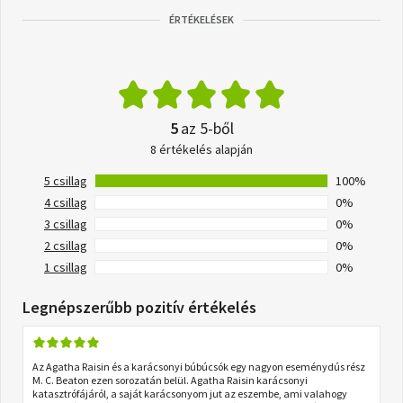
ÉRTÉKELÉSEK
5
az 5-ből
8 értékelés alapján
5 csillag
100%
4 csillag
0%
3 csillag
0%
2 csillag
0%
1 csillag
0%
Legnépszerűbb pozitív értékelés
Az Agatha Raisin és a karácsonyi búbúcsók egy nagyon eseménydús rész
M. C. Beaton ezen sorozatán belül. Agatha Raisin karácsonyi
katasztrófájáról, a saját karácsonyom jut az eszembe, ami valahogy