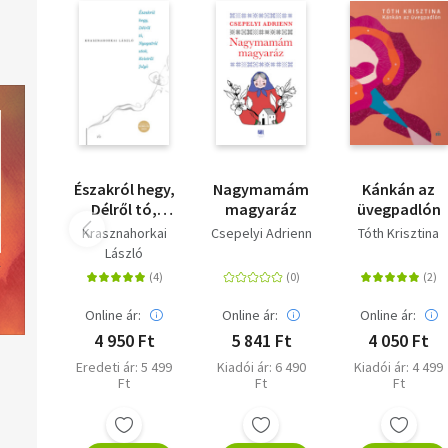
Északról hegy,
Nagymamám
Kánkán az
Délről tó,
magyaráz
üvegpadlón
Nyugatról
Krasznahorkai
Csepelyi Adrienn
Tóth Krisztina
utak, Keletről
László
folyó
Online ár:
Online ár:
Online ár:
4 950 Ft
5 841 Ft
4 050 Ft
Eredeti ár: 5 499
Kiadói ár: 6 490
Kiadói ár: 4 499
Ft
Ft
Ft