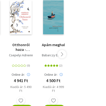
Otthonról
Apám meghal
A mérgezett
haza -
nő
Útközben
Csepelyi Adrienn
Babarczy Eszter
Babarczy Eszter
talált
történetek
Online ár:
Online ár:
Online ár:
4 941 Ft
4 500 Ft
3 240 Ft
Kiadói ár: 5 490
Kiadói ár: 4 999
Eredeti ár: 3 599
Ft
Ft
Ft