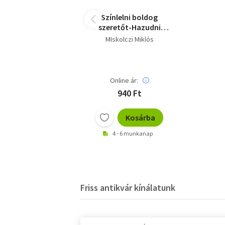
Színlelni boldog
szeretőt-Hazudni
boldog hitvest
MIskolczi Miklós
Online ár:
940 Ft
Kosárba
4 - 6 munkanap
Friss antikvár kínálatunk