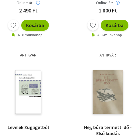
Online ár:
Online ár:
2 490 Ft
1 800 Ft
Kosárba
Kosárba
6 - 8 munkanap
4 - 6 munkanap
ANTIKVÁR
ANTIKVÁR
Levelek Zugligetből
Hej, búra termett idő -
Első kiadás