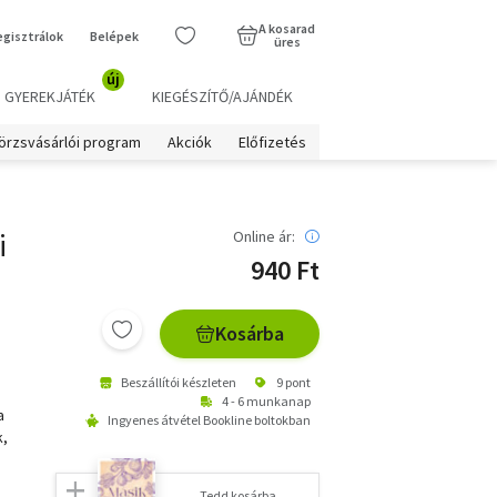
A kosarad
egisztrálok
Belépek
üres
új
GYEREKJÁTÉK
KIEGÉSZÍTŐ/AJÁNDÉK
örzsvásárlói program
Akciók
Előfizetés
i
Online ár:
940 Ft
Kosárba
Beszállítói készleten
9 pont
4 - 6 munkanap
a
Ingyenes átvétel Bookline boltokban
k,
Tedd kosárba