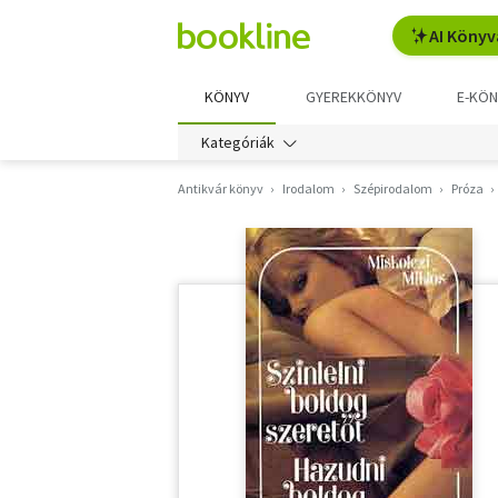
AI Könyv
KÖNYV
GYEREKKÖNYV
E-KÖN
Kategóriák
Antikvár könyv
Irodalom
Szépirodalom
Próza