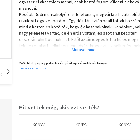
egyszer el akar tőlem menni, csak hozzá fogom küldeni. Sehová
máshová.
Később Dodi munkahelyére is telefonált, megvárta a hivatal előtt
ráküldött egy-két barátot. Egy délután aztán beállítottak hozzám
mind a ketten és közölték, hogy ők hazapakolnak. Gondolom, va
nagy jelenetet vártak, de én erős voltam, és szótlanul kezdtem
összerámolni Dodi holmiját. Ettől aztán ideges lett a fiú és megin
feleségét akarta elküldeni, mondván, hogy ezt a viselkedést ne
kettőnknek kell tisztázni.
- Értsd meg - mondta a feleségének -,most négyszemközt kell
246 oldal･papír / puha kötés･jó állapotú antikvár könyv
maradnom Lilivel. Valamit tisztáznunk kell.
További részletek
Megesküdött, hogy az asszony nyugodt lehet, velem ő már soha
vű
Hangoskönyv
Film
Zene
életbe nem fog lefeküdni, de a feleség sem volt bolond.
- Én ezt a lakást nélküled nem hagyom el. Ha kell, itt alszom, itt
ébredek, de nem maradsz vele kettesben. Ezt értsd meg - Leült
kanapé legbelső sarkába, és valóban ott ült másnap reggelig. A
aztán hazamentek.
Mit vettek még, akik ezt vették?
Dodi még jött volna egy párszor, persze feleség nélkül, de nek
már elegem volt. Pedig szerettem. Úgy tudom, gyerekük születe
és vidékre költöztek.
KÖNYV
KÖNYV
KÖNYV