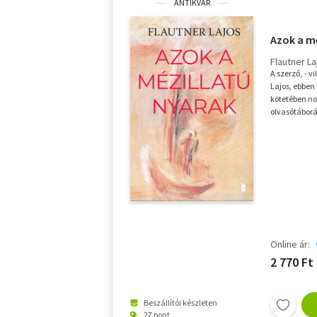
ANTIKVÁR
Azok a m
Flautner La
A szerző, - v
Lajos, ebben
kötetében no
olvasótáborá
hogy a szer...
Online ár:
2 770 Ft
Beszállítói készleten
27 pont