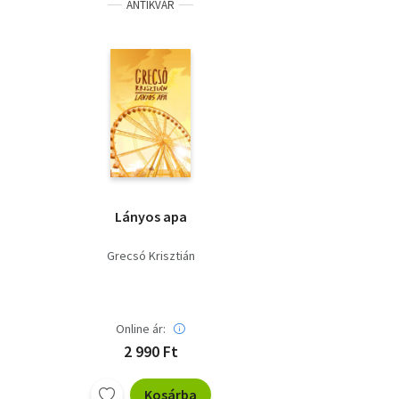
ANTIKVÁR
Lányos apa
Grecsó Krisztián
Online ár:
2 990 Ft
Kosárba