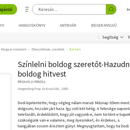
ajánló
R
YV
HANGOSKÖNYV
ANTIKVÁR
IDEGEN NYELVŰ
T
Segítség
Magyar irodalom
Elbeszélések, novellák
Kortárs
Színlelni boldog szeretőt-Hazudn
boldog hitvest
MIskolczi Miklós
Idegenforg.Prop. és Kiad.Váll., 1985
Dodi kijelentette, hogy végleg nálam marad. Másnap tőlem ment
dolgozni, hozzám járt haza. Így volt két hétig. A felesége napont
telefonált, érdeklődött, hogy jól vagyunk-e, nem történt-e bajun
szükségünk van-e valamire, meg ilyesmiket, és érdekes, a
hangjában sosem éreztem gúnyt. Megnyugtattam, hogy ha Dodi