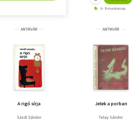
6 - 8 munkanap
ANTIKVÁR
ANTIKVÁR
A rigó sírja
Jelek a porban
Sásdi Sándor
Tatay Sándor