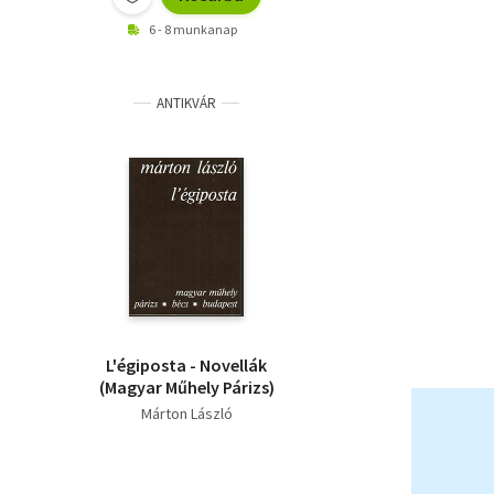
6 - 8 munkanap
ANTIKVÁR
L'égiposta - Novellák
(Magyar Műhely Párizs)
Márton László