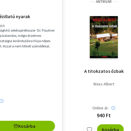
ANTIKVÁR
ézillatú nyarak
jos
ilághírű sebészprofesszor- Dr. Flautner
 a kalandos, mégis érzelmes
sztalgia-kirándulásra hívja népes
t. Azzal a nem titkolt szándékkal,
A titokzatos őzbak
Wass Albert
Online ár:
940 Ft
Kosárba
Kosárba