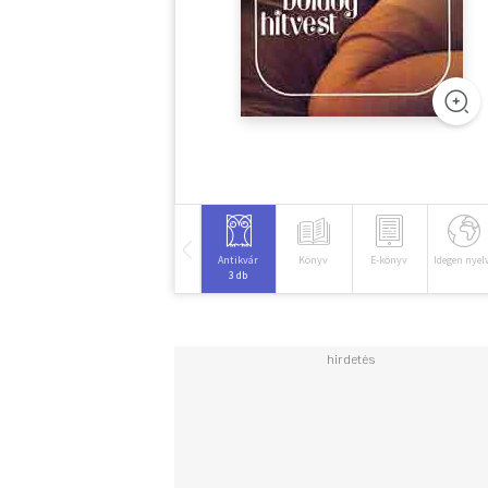
Antikvár
Könyv
E-könyv
Idegen nyel
3 db