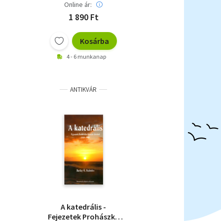
Online ár:
1 890 Ft
Kosárba
4 - 6 munkanap
ANTIKVÁR
A katedrális -
Fejezetek Prohászka