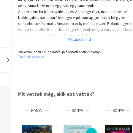
amíg Anna bele nem egyezik egy randevúba.
A szerelem hirtelen születik, és Anna úgy érzi, nem is lehetne
boldogabb, bár a barátok egyre jobban aggódnak a túl gyors
összeköltözés miatt. Anna nem érti, miért, hiszen Roland figyel
vonzó és mellette minden vágya teljesül, még a várva várt utazás
Csakhogy az álomvilág hirtelen szertefoszlik.
Vajon milyen a nagy Ő igazi arca?
Mit jelent a birtoklás, és mit az őszinte szerelem?
280 oldal･papír / puha kötés･jó állapotú antikvár könyv
Anna úgy érzi, az élete romokban hever, és egyre nehezebb a ki
További részletek
megtalálása.
vű
Hangoskönyv
Film
Zene
De küzd, még akkor is, amikor egy váratlan tragédia mindent
tönkretesz.
A regény az V. Aranymosás Irodalmi Válogató Public Star kötete,
az olvasóközönség kedvence."
Mit vettek még, akik ezt vették?
KÖNYV
KÖNYV
KÖNYV
ÚJ