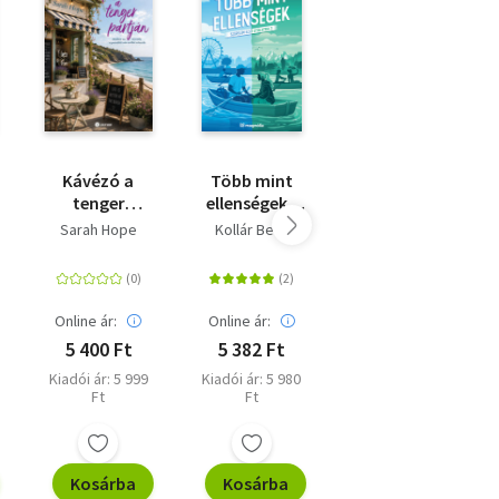
Kávézó a
Több mint
Hotel Capri -
tenger
ellenségek -
Különleges
partján -
Szerelem első
kiadás
Sarah Hope
Kollár Betti
Fejős Éva
(Különleges
utálatra 2. -
kiadás)
(Különleges
kiadás)
Online ár:
Online ár:
Online ár:
5 400 Ft
5 382 Ft
6 111 Ft
Kiadói ár: 5 999
Kiadói ár: 5 980
Kiadói ár: 6 790
Ft
Ft
Ft
Kosárba
Kosárba
Kosárba