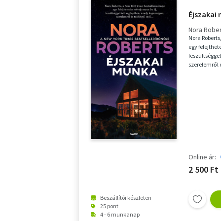
Éjszakai
Nora Robe
Nora Roberts
egy felejthet
feszültségge
szerelemről é
kilencé...
Online ár:
2 500 Ft
Beszállítói készleten
25 pont
4 - 6 munkanap