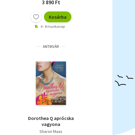
3 890 Ft
Kosárba
6 - 8 munkanap
ANTIKVÁR
Dorothea Q aprócska
vagyona
Sharon Maas