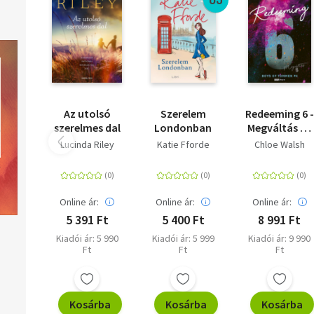
Az utolsó
Szerelem
Redeeming 6 -
szerelmes dal
Londonban
Megváltás 6 -
(Különleges
Lucinda Riley
Katie Fforde
Chloe Walsh
kiadás)
Online ár:
Online ár:
Online ár:
5 391 Ft
5 400 Ft
8 991 Ft
Kiadói ár: 5 990
Kiadói ár: 5 999
Kiadói ár: 9 990
Ft
Ft
Ft
Kosárba
Kosárba
Kosárba