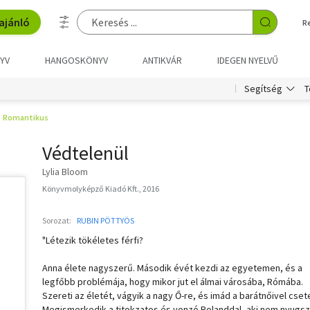
ajánló
R
YV
HANGOSKÖNYV
ANTIKVÁR
IDEGEN NYELVŰ
T
Segítség
Romantikus
Védtelenül
Lylia Bloom
Könyvmolyképző Kiadó Kft., 2016
Sorozat:
RUBIN PÖTTYÖS
"Létezik tökéletes férfi?
Anna élete nagyszerű. Második évét kezdi az egyetemen, és a
legfőbb problémája, hogy mikor jut el álmai városába, Rómába.
Szereti az életét, vágyik a nagy Ő-re, és imád a barátnőivel csete
Megismerkedik a titokzatos és vonzó Rolanddal, aki nem nyugsz