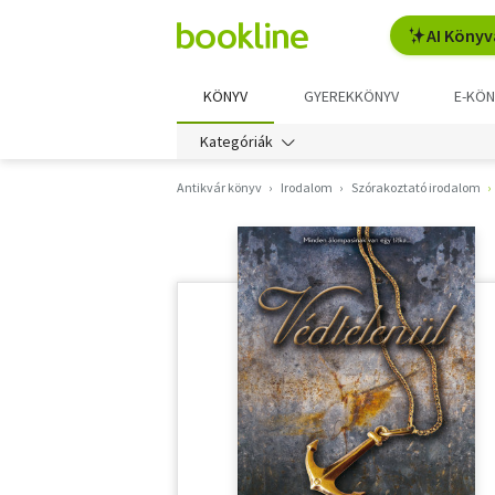
AI Könyv
KÖNYV
GYEREKKÖNYV
E-KÖN
Kategóriák
Antikvár könyv
Irodalom
Szórakoztató irodalom