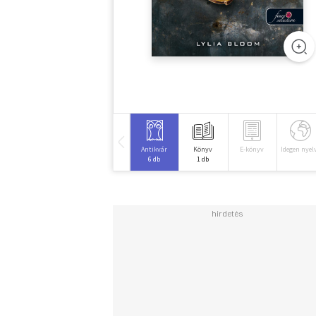
Antikvár
Könyv
E-könyv
Idegen nyel
6 db
1 db