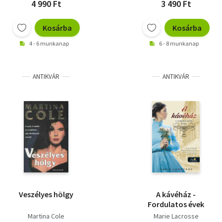
4 990 Ft
3 490 Ft
Kosárba
Kosárba
4 - 6 munkanap
6 - 8 munkanap
ANTIKVÁR
ANTIKVÁR
Veszélyes hölgy
A kávéház -
Fordulatos évek
Martina Cole
Marie Lacrosse