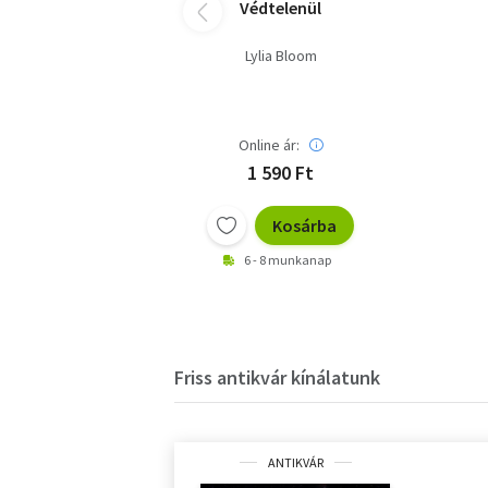
Védtelenül
Lylia Bloom
Online ár:
1 590 Ft
Kosárba
6 - 8 munkanap
Friss antikvár kínálatunk
ANTIKVÁR