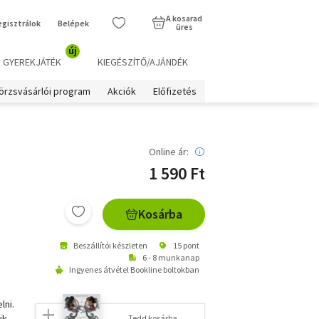
A kosarad
egisztrálok
Belépek
üres
új
GYEREKJÁTÉK
KIEGÉSZÍTŐ/AJÁNDÉK
örzsvásárlói program
Akciók
Előfizetés
Online ár:
1 590 Ft
Kosárba
Beszállítói készleten
15 pont
6 - 8 munkanap
Ingyenes átvétel Bookline boltokban
lni.
ik,
Tedd kosárba