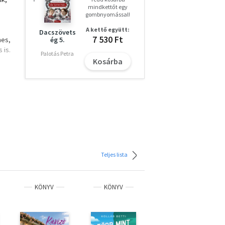
mindkettőt egy
gombnyomással!
A kettő együtt:
Dacszövets
7 530 Ft
mes,
ég 5.
 is.
Palotás Petra
Kosárba
út
Teljes lista
KÖNYV
KÖNYV
KÖNYV