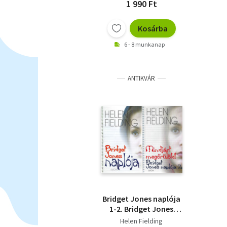
1 990 Ft
Kosárba
6 - 8 munkanap
ANTIKVÁR
Bridget Jones naplója
1-2. Bridget Jones
naplója/Mindjárt
Helen Fielding