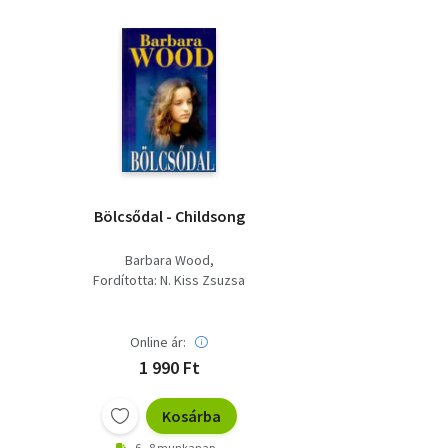
Bölcsődal - Childsong
Barbara Wood
Fordította: N. Kiss Zsuzsa
Online ár:
1 990 Ft
Kosárba
6 - 8 munkanap