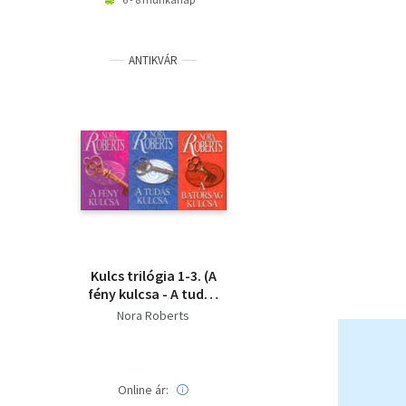
ANTIKVÁR
Kulcs trilógia 1-3. (A
fény kulcsa - A tudás
kulcsa - A bátorság
Nora Roberts
kulcsa)
Online ár: