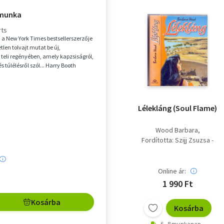
 munka
rts
, a New York Times bestsellerszerzője
etlen tolvajt mutat be új,
l teli regényében, amely kapzsiságról,
s túlélésről szól... Harry Booth
Lélekláng (Soul Flame)
Wood Barbara
Fordította: Szijj Zsuzsa -
Környei Tibor
Online ár:
1 990 Ft
Kosárba
Kosárba
6 - 8 munkanap