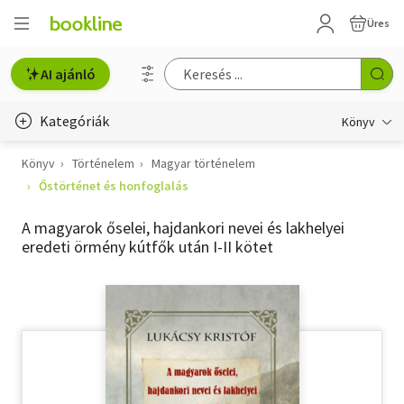
Üres
AI ajánló
Kategóriák
Könyv
Könyv
Történelem
Magyar történelem
Életmód, egészség
Őstörténet és honfoglalás
Erotika
A magyarok őselei, hajdankori nevei és lakhelyei
Gyermek- és ifjúsági
eredeti örmény kútfők után I-II kötet
Hobbi, szabadidő
Irodalom
Művészet
Szakkönyv