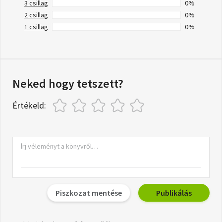
3 csillag
0%
2 csillag
0%
1 csillag
0%
Neked hogy tetszett?
Értékeld:
Piszkozat mentése
Publikálás