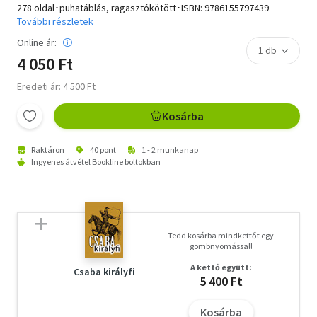
278 oldal･puhatáblás, ragasztókötött･ISBN:
9786155797439
További részletek
Online ár:
4 050 Ft
Eredeti ár: 4 500 Ft
Kosárba
Raktáron
40 pont
1 - 2 munkanap
Ingyenes átvétel Bookline boltokban
Tedd kosárba mindkettőt egy
gombnyomással!
A kettő együtt:
Csaba királyfi
5 400 Ft
Kosárba