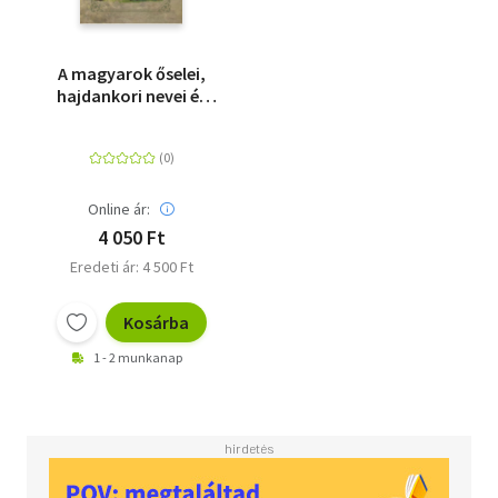
A magyarok őselei,
hajdankori nevei és
lakhelyei eredeti
örmény kútfők után I-
II kötet
Online ár:
4 050 Ft
Eredeti ár: 4 500 Ft
Kosárba
1 - 2 munkanap