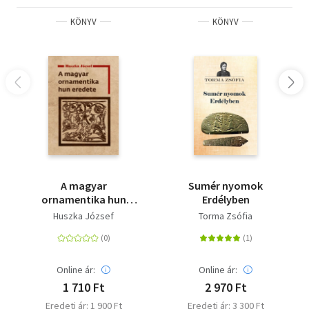
KÖNYV
KÖNYV
A magyar
Sumér nyomok
ornamentika hun
Erdélyben
eredete
Huszka József
Torma Zsófia
Online ár:
Online ár:
1 710 Ft
2 970 Ft
Eredeti ár: 1 900 Ft
Eredeti ár: 3 300 Ft