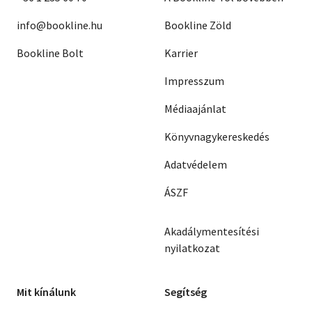
info@bookline.hu
Bookline Zöld
Bookline Bolt
Karrier
Impresszum
Médiaajánlat
Könyvnagykereskedés
Adatvédelem
ÁSZF
Akadálymentesítési
nyilatkozat
Mit kínálunk
Segítség