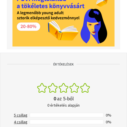
ÉRTÉKELÉSEK
0
az 5-ből
0 értékelés alapján
5 csillag
0%
4 csillag
0%