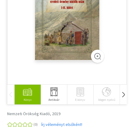
Szótár, nyelvkönyv
Tankönyv, segédkönyv
Társadalomtudomány
Természettudomány
Történelem
Vallás
Könyv
Antikvár
E-könyv
Idegen nyelvű
Hangos
Nemzeti Örökség Kiadó, 2019
Írj véleményt elsőként!