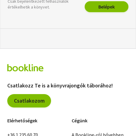
Csak bejelentkezett felhasználók
Belépek
értékelhetik a könyvet.
Csatlakozz Te is a könyvrajongók táborához!
Csatlakozom
Elérhetőségek
Cégünk
+36 1 235 60 70
A Bookline-ról bővebben