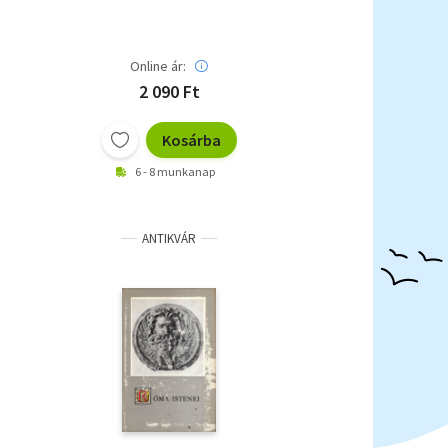
Online ár:
2 090 Ft
Kosárba
6 - 8 munkanap
ANTIKVÁR