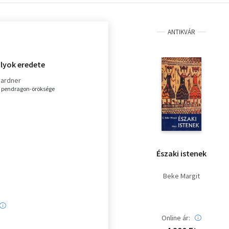
ANTIKVÁR
ályok eredete
Gardner
 pendragon-öröksége
Északi istenek
Beke Margit
Online ár: