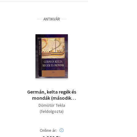
ANTIKVÁR
Germán, kelta regék és
mondák (második
kiadás - Csillag Vera
Dömötör Tekla
rajzaival)
(feldolgozta)
Online ár: