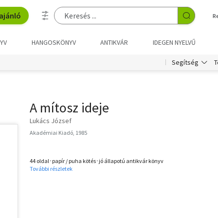
ajánló
R
YV
HANGOSKÖNYV
ANTIKVÁR
IDEGEN NYELVŰ
T
Segítség
A mítosz ideje
Lukács József
Akadémiai Kiadó, 1985
44 oldal･papír / puha kötés･jó állapotú antikvár könyv
További részletek