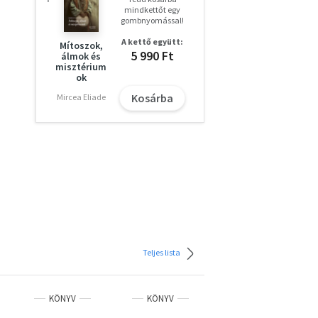
mindkettőt egy
gombnyomással!
A kettő együtt:
Mítoszok,
5 990 Ft
álmok és
misztérium
ok
Kosárba
Mircea Eliade
Teljes lista
KÖNYV
KÖNYV
KÖNYV