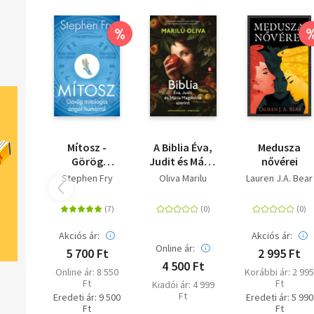
%
Mítosz -
A Biblia Éva,
Medusza
Görög
Judit és Mária
nővérei
mitológia
Magdolna
Stephen Fry
Oliva Marilu
Lauren J.A. Bear
angol
szerint
humorral
Akciós ár:
Akciós ár:
Online ár:
5 700 Ft
2 995 Ft
4 500 Ft
Online ár: 8 550
Korábbi ár: 2 99
Ft
Ft
Kiadói ár: 4 999
Ft
Eredeti ár: 9 500
Eredeti ár: 5 990
Ft
Ft