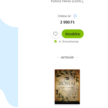
Katona Tamás (szerk.)
Osztovits Levente
(szerk.)
Szíjgyártó László (ford.)
Online ár:
3 990 Ft
Kosárba
6 - 8 munkanap
ANTIKVÁR