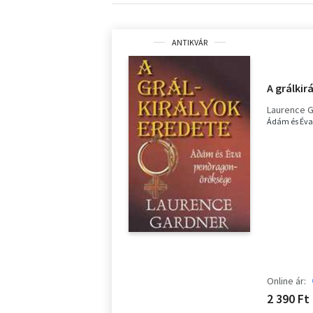
ANTIKVÁR
A grálkir
Laurence 
Ádám és Éva
Online ár:
2 390 Ft