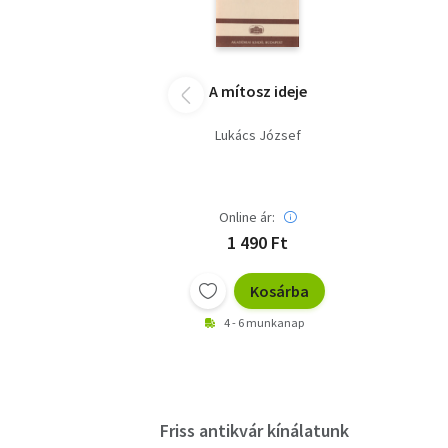
A mítosz ideje
Lukács József
Online ár:
1 490 Ft
Kosárba
4 - 6 munkanap
Friss antikvár kínálatunk