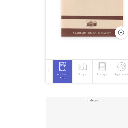
Antikvár
Könyv
E-könyv
Idegen nyel
5 db