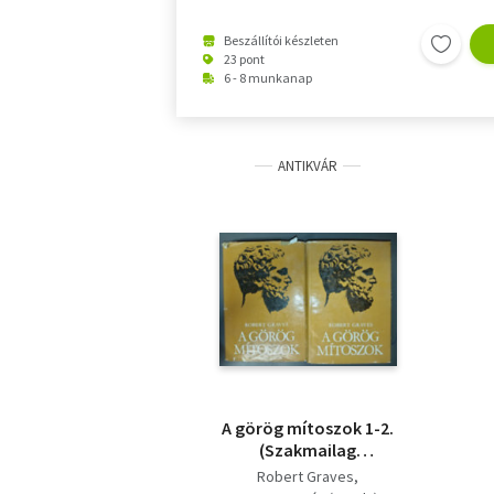
Beszállítói készleten
23 pont
6 - 8 munkanap
ANTIKVÁR
A görög mítoszok 1-2.
(Szakmailag
ellenőrizte Falusi
Robert Graves
Róbert)