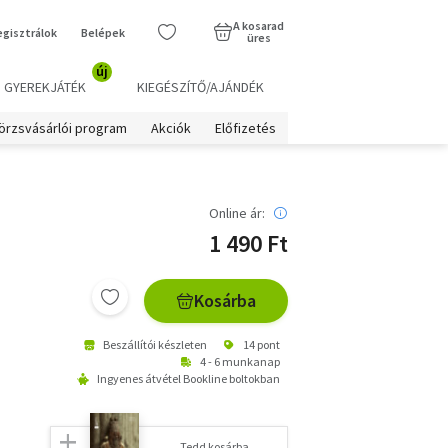
A kosarad
egisztrálok
Belépek
üres
új
GYEREKJÁTÉK
KIEGÉSZÍTŐ/AJÁNDÉK
örzsvásárlói program
Akciók
Előfizetés
Online ár:
1 490 Ft
Kosárba
Beszállítói készleten
14 pont
4 - 6 munkanap
Ingyenes átvétel Bookline boltokban
Tedd kosárba