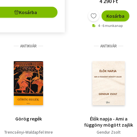
4 290 Ft
Kosárba
Kosárba
4 - 6 munkanap
ANTIKVÁR
ANTIKVÁR
Görög regék
Élők napja - Ami a
függöny mögött zajlik
Trencsényi-Waldapfel Imre
Gendur Zsolt