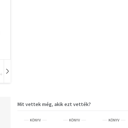
vű
Hangoskönyv
Film
Zene
Mit vettek még, akik ezt vették?
KÖNYV
KÖNYV
KÖNYV