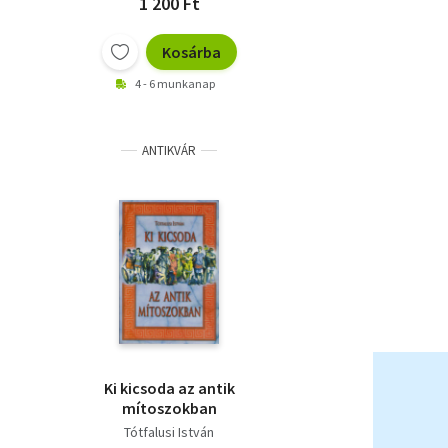
1 200 Ft
Kosárba
4 - 6 munkanap
ANTIKVÁR
Ki kicsoda az antik
mítoszokban
Tótfalusi István