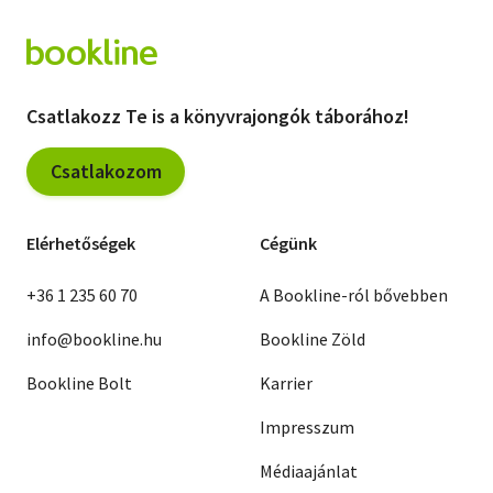
Csatlakozz Te is a könyvrajongók táborához!
Csatlakozom
Elérhetőségek
Cégünk
+36 1 235 60 70
A Bookline-ról bővebben
info@bookline.hu
Bookline Zöld
Bookline Bolt
Karrier
Impresszum
Médiaajánlat