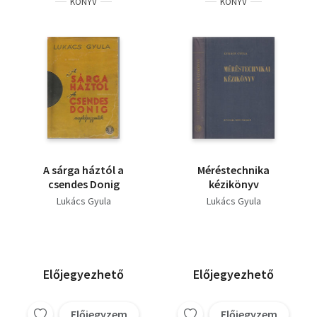
KÖNYV
KÖNYV
A sárga háztól a
Méréstechnika
csendes Donig
kézikönyv
Lukács Gyula
Lukács Gyula
Előjegyezhető
Előjegyezhető
Előjegyzem
Előjegyzem