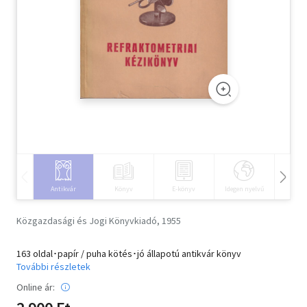
Szótár, nyelvkönyv
Tankönyv, segédkönyv
Társadalomtudomány
Természettudomány
Történelem
Vallás
Antikvár
Könyv
E-könyv
Idegen nyelvű
Hangos
Közgazdasági és Jogi Könyvkiadó, 1955
163 oldal･papír / puha kötés･jó állapotú antikvár könyv
További részletek
Online ár: