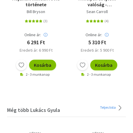
története
valóság -
Kvantumvilágok és a
Bill Bryson
Sean Carroll
téridő megjelenése
Online ár:
Online ár:
6 291 Ft
5 310 Ft
Eredeti ár: 6 990 Ft
Eredeti ár: 5 900 Ft
Kosárba
Kosárba
2 - 3 munkanap
2 - 3 munkanap
Teljes lista
Még több Lukács Gyula