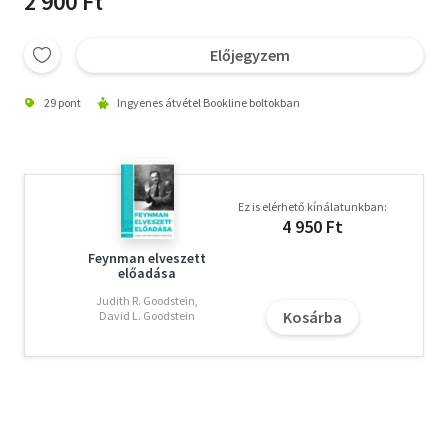
2 900 Ft
Előjegyzem
29 pont
Ingyenes átvétel Bookline boltokban
Ez is elérhető kínálatunkban:
4 950 Ft
Feynman elveszett
előadása
Judith R. Goodstein,
Kosárba
David L. Goodstein