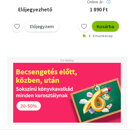
Online ár:
Előjegyezhető
1 890 Ft
Előjegyzem
Kosárba
4 - 6 munkanap