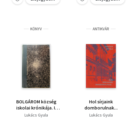
KÖNYV
ANTIKVÁR
BOLGÁROM község
Hol sírjaink
iskolai krónikája. I.
domborulnak...
kötet. 1933. IX. 18-tól
Lukács Gyula
Lukács Gyula
1938. szeptember 14-ig