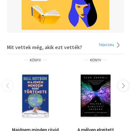
Teljes lista
Mit vettek még, akik ezt vették?
KÖNYV
KÖNYV
Majdnem minden rövid
A mélyen elrejtett