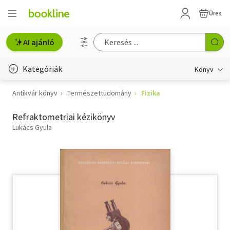
Üres
AI ajánló
Kategóriák
Könyv
Antikvár könyv
Természettudomány
Fizika
Életmód, egészség
Refraktometriai kézikönyv
Erotika
Lukács Gyula
Gyermek- és ifjúsági
Hobbi, szabadidő
Irodalom
Művészet
Szakkönyv