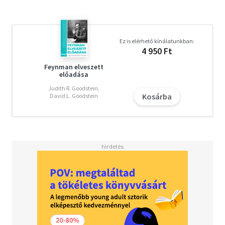
Ez is elérhető kínálatunkban:
4 950 Ft
Feynman elveszett
előadása
Judith R. Goodstein,
Kosárba
David L. Goodstein