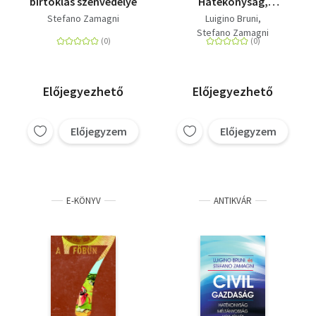
birtoklás szenvedélye
Hatékonyság,
méltányosság és köz-
Stefano Zamagni
Luigino Bruni
jóllét
Stefano Zamagni
Előjegyezhető
Előjegyezhető
Előjegyzem
Előjegyzem
E-KÖNYV
ANTIKVÁR