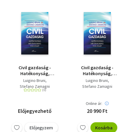
Civil gazdaság -
Civil gazdaság -
Hatékonyság,
Hatékonyság,
méltányosság és köz-
méltányosság és köz-
Luigino Bruni
Luigino Bruni
jóllét
jóllét
Stefano Zamagni
Stefano Zamagni
Online ár:
Előjegyezhető
20 990 Ft
Előjegyzem
Kosárba