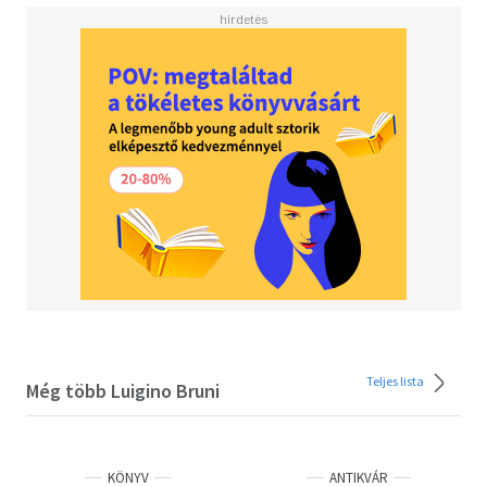
ad választ a Civil gazdaság, amely integrálja magában a
gazdasági hatékonyság, a méltányos elosztás és a köz-
jóllét, mint az emberi kiteljesedés, emberi boldogság
céljának elemeit. A Civil gazdaságban újra felfedezhetjük a
gazdasági gondolkodásmód egy olyan hagyományát,
amely már-már elveszett, és amely most - Bruninak és
Zamagninak - nagy segítségünkre lehet abban, hogy a
körülöttünk zajló válságok közepette újragondoljuk a
gazdaságtant.
Teljes lista
Még több Luigino Bruni
KÖNYV
ANTIKVÁR