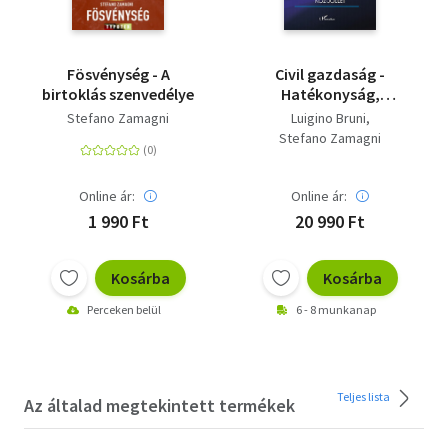
Fösvénység - A
Civil gazdaság -
birtoklás szenvedélye
Hatékonyság,
méltányosság és köz-
Stefano Zamagni
Luigino Bruni
jóllét
Stefano Zamagni
Online ár:
Online ár:
1 990 Ft
20 990 Ft
Kosárba
Kosárba
Perceken belül
6 - 8 munkanap
Teljes lista
Az általad megtekintett termékek