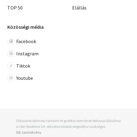
TOP 50
Elállás
Közösségi média
Facebook
Instagram
Tiktok
Youtube
Oldalaink bármely tartalmi és grafikai elemének felhasználásához
a Libri-Bookline Zrt. előzetes írásbeli engedélye szükséges.
SSL tanúsítvány