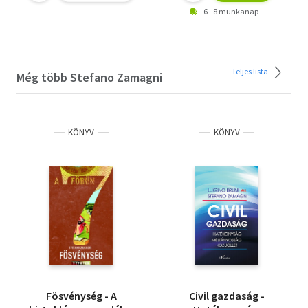
6 - 8 munkanap
Teljes lista
Még több Stefano Zamagni
KÖNYV
KÖNYV
Fösvénység - A
Civil gazdaság -