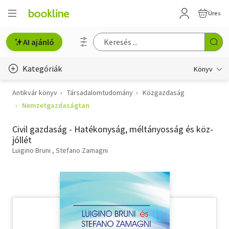
Üres
AI ajánló
Kategóriák
Könyv
Antikvár könyv
Társadalomtudomány
Közgazdaság
Életmód, egészség
Nemzetgazdaságtan
Erotika
Civil gazdaság - Hatékonyság, méltányosság és köz-
Gyermek- és ifjúsági
jóllét
Luigino Bruni
Stefano Zamagni
Hobbi, szabadidő
Irodalom
Művészet
Szakkönyv