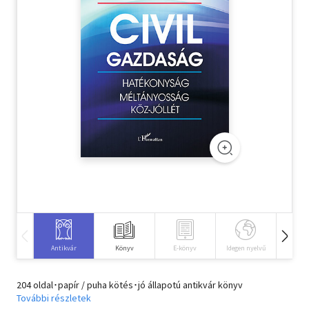
Szótár, nyelvkönyv
Tankönyv, segédkönyv
Társadalomtudomány
Természettudomány
Történelem
Vallás
Antikvár
Könyv
E-könyv
Idegen nyelvű
Hangos
204 oldal･papír / puha kötés･jó állapotú antikvár könyv
További részletek