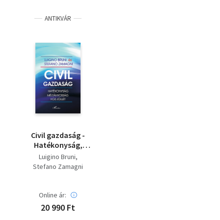
ANTIKVÁR
Civil gazdaság -
Hatékonyság,
méltányosság és köz-
Luigino Bruni
jóllét
Stefano Zamagni
Online ár:
20 990 Ft