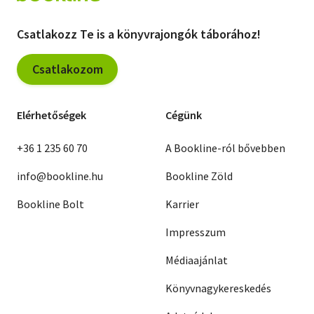
Csatlakozz Te is a könyvrajongók táborához!
Csatlakozom
Elérhetőségek
Cégünk
+36 1 235 60 70
A Bookline-ról bővebben
info@bookline.hu
Bookline Zöld
Bookline Bolt
Karrier
Impresszum
Médiaajánlat
Könyvnagykereskedés