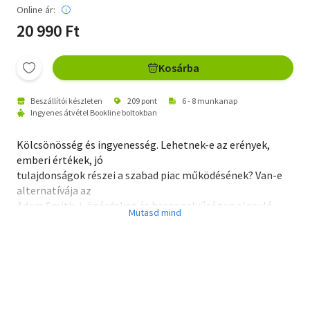
Online ár:
20 990 Ft
Kosárba
Beszállítói készleten
209 pont
6 - 8 munkanap
Ingyenes átvétel Bookline boltokban
Kölcsönösség és ingyenesség. Lehetnek-e az erények,
emberi értékek, jó
tulajdonságok részei a szabad piac működésének? Van-e
alternatívája az
Adam Smith-i, önérdeken és haszonelvűségen alapuló
gazdasági alapelveknek a XVIII. században? Mi a gazdasági
tevékenység célja: a profit maximalizálása vagy a köz-
jóllét? Mi az ideológiai háttere a mai szociális és civil
gazdasági szféra működésének? Kicsoda Robinson Crusoe
Péntek nélkül? Ezekre és ehhez hasonló, a mai gazdasági,
társadalmi életünk számára nagyon is aktuális kérdésekre