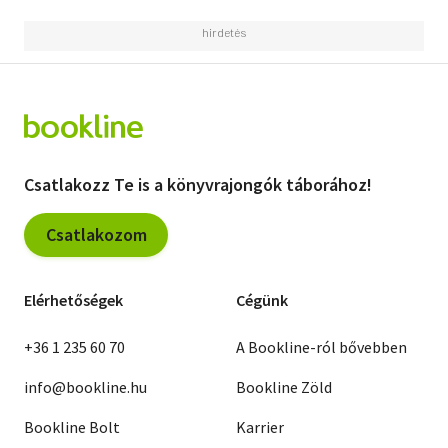
Csatlakozz Te is a könyvrajongók táborához!
Csatlakozom
Elérhetőségek
Cégünk
+36 1 235 60 70
A Bookline-ról bővebben
info@bookline.hu
Bookline Zöld
Bookline Bolt
Karrier