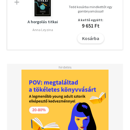
Tedd kosárba mindkettőt egy
gombnyomással!
A kettő együtt:
A horgolás titkai
9 651 Ft
Anna Leyzina
Kosárba