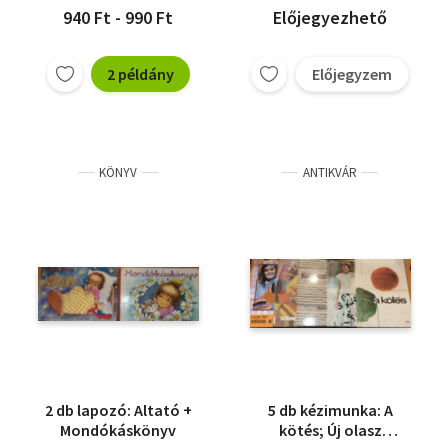
940 Ft - 990 Ft
Előjegyezhető
2 példány
Előjegyzem
KÖNYV
ANTIKVÁR
2 db lapozó: Altató +
5 db kézimunka: A
Mondókáskönyv
kötés; Új olasz