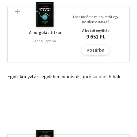
Tedd kosárba mindkettőt egy
gombnyomással!
A kettő együtt:
A horgolás titkai
9 651 Ft
Anna Leyzina
Kosárba
Egyik könyvtári, egyikben beírások, apró külalak hibák