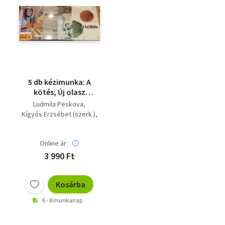
5 db kézimunka: A
kötés; Új olasz
kötőkönyv;
Ludmila Peskova
Kötőmintakönyv;
Kígyós Erzsébet (szerk.)
Sorról sorra; Végig a
Dalos Vilmos (szerk.)
soron
Herczeg Bea
Lázár Ildi
Online ár:
3 990 Ft
Kosárba
6 - 8 munkanap