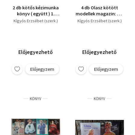
2 db kötős kézimunka
4 db Olasz kötött
könyv ( együtt ) 1.
modellek magazin: 88,
Olasz kötött modellek
89, 90, 92-93. szám
Kígyós Erzsébet (szerk.)
Kígyós Erzsébet (szerk.)
'88, Új olasz
kötőkönyv 1986
Előjegyezhető
Előjegyezhető
Előjegyzem
Előjegyzem
KÖNYV
KÖNYV