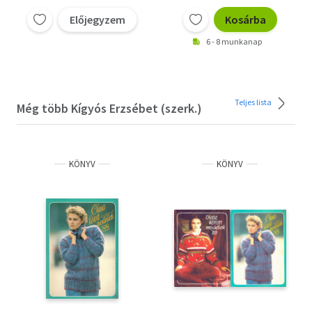
ruhák + A kézikötés
ABC-je +
Előjegyzem
Kosárba
Kötőmintakönyv + A
6 - 8 munkanap
kötés + Egy sima egy
fordított
Teljes lista
Még több Kígyós Erzsébet (szerk.)
KÖNYV
KÖNYV