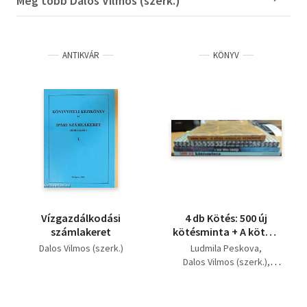
Még több Dalos Vilmos (szerk.)
ANTIKVÁR
KÖNYV
Vízgazdálkodási
4 db Kötés: 500 új
számlakeret
kötésminta + A kötés-
horgolás kézikönyve +
Dalos Vilmos (szerk.)
Ludmila Peskova
A házi kötés iskolája +
Dalos Vilmos (szerk.)
Kötőmintakönyv
Bános Mária