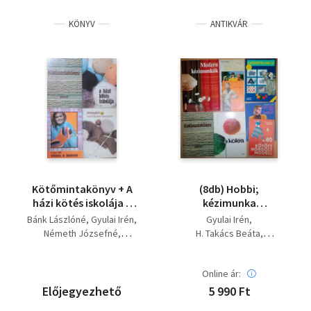
KÖNYV
ANTIKVÁR
Kötőmintakönyv + A
(8db) Hobbi;
házi kötés iskolája +
kézimunka
Végig a soron +
könyvcsomag
Bánk Lászlóné
Gyulai Irén
Gyulai Irén
Aranykéz -
(Kötés/Varrás/Horgolás)
Németh Józsefné
H. Takács Beáta
kötésmintakönyv (4
40 kötött, horgolt
Ludmila Peskova
Ludmila Peskova
kötet)
modell + Kössek vagy
Lázár Ildi
Moldován Katalin
Takács Judit
horgoljak? + Modern
Online ár:
Maglódi Magda
kézimunkák + Házilag
Előjegyezhető
5 990 Ft
készíthető divatos