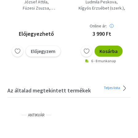
kötőkönyv;
József Attila
Ludmila Peskova
Kötőmintakönyv;
Füzesi Zsuzsa
Kígyós Erzsébet (szerk.)
Sorról sorra; Végig a
Dalos Vilmos (szerk.)
Dalos Vilmos (szerk.)
soron
Herczeg Bea
Lázár Ildi
Online ár:
Előjegyezhető
3 990 Ft
Előjegyzem
Kosárba
6 - 8 munkanap
Teljes lista
Az általad megtekintett termékek
ANTIKVÁR