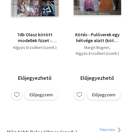
7db Olasz kötött
Kötés - Pulóverek egy
modellek füzet -
hétvége alatt (kötés
Kígyós Erzsébet
gyorsan, divatos
Kígyós Erzsébet (szerk.)
Margit Bogner
(szerk.) - Új olasz
fonalból) + Legújabb
Kígyós Erzsébet (szerk.)
kötőkönyv; Olasz
olasz kötőkönyv
kötött modellek 1980;
1988; 1989; 1990; 1991;
1992/93
Előjegyezhető
Előjegyezhető
Előjegyzem
Előjegyzem
Teljes lista