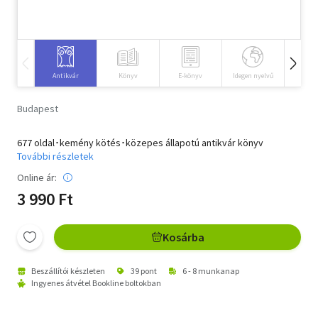
Szótár, nyelvkönyv
Tankönyv, segédkönyv
Antikvár
Könyv
E-könyv
Idegen nyelvű
Hangos
Társadalomtudomány
Budapest
Természettudomány
677 oldal･kemény kötés･közepes állapotú antikvár könyv
Történelem
További részletek
Online ár:
Vallás
3 990 Ft
Kosárba
Beszállítói készleten
39 pont
6 - 8 munkanap
Ingyenes átvétel Bookline boltokban