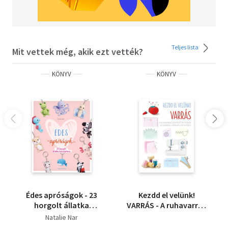
Teljes lista
Mit vettek még, akik ezt vették?
KÖNYV
KÖNYV
Édes apróságok - 23
Kezdd el velünk!
horgolt állatka
VARRÁS - A ruhavarrás
kulcstartóra
alapvető technikái
Natalie Nar
egyszerűen, röviden,