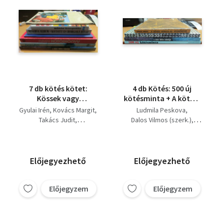
7 db kötés kötet:
4 db Kötés: 500 új
Kössek vagy
kötésminta + A kötés-
horgoljak; Kötés-
horgolás kézikönyve +
Gyulai Irén
Kovács Margit
Ludmila Peskova
horgolás; Kötött és
A házi kötés iskolája +
Takács Judit
Dalos Vilmos (szerk.)
horgolt divat; Egy
Kötőmintakönyv
Ludmila Peskova
Bános Mária
sima, egy fordított;
Moldován Katalin
Nagy kötőskönyv;
Aranykéz:
Előjegyezhető
Előjegyezhető
kötésmintakönyv; A
házi kötés iskolája
Előjegyzem
Előjegyzem