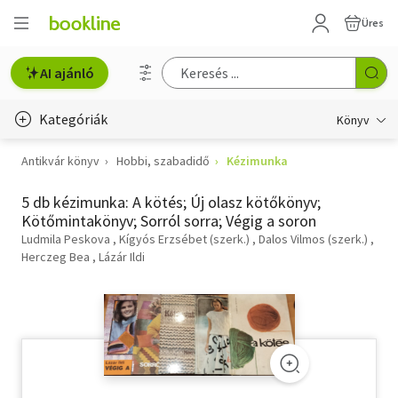
Üres
AI ajánló
Kategóriák
Könyv
Antikvár könyv
Hobbi, szabadidő
Kézimunka
Életmód, egészség
5 db kézimunka: A kötés; Új olasz kötőkönyv;
Erotika
Kötőmintakönyv; Sorról sorra; Végig a soron
Gyermek- és ifjúsági
Ludmila Peskova
Kígyós Erzsébet (szerk.)
Dalos Vilmos (szerk.)
Herczeg Bea
Lázár Ildi
Hobbi, szabadidő
Irodalom
Művészet
Szakkönyv