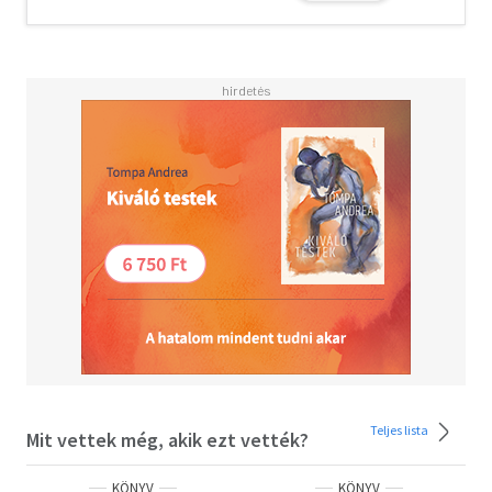
Teljes lista
Mit vettek még, akik ezt vették?
KÖNYV
KÖNYV