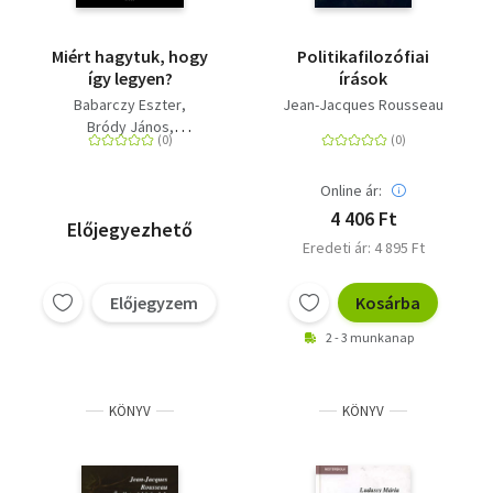
Miért hagytuk, hogy
Politikafilozófiai
így legyen?
írások
Babarczy Eszter
Jean-Jacques Rousseau
Bródy János
Bruck Gábor...
Darvasi László
Online ár:
Ferge Zsuzsa
Grecsó Krisztián
4 406 Ft
Előjegyezhető
György Péter
Eredeti ár: 4 895 Ft
Heller Ágnes
Ludassy Mária
Előjegyzem
Kosárba
Majtényi László
Pléh Csaba
2 - 3 munkanap
Radnóti Sándor
Schilling Árpád
Spiró György
KÖNYV
KÖNYV
Szilágyi Ákos
Tamás Gáspár Miklós