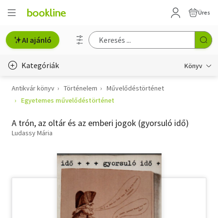
Üres
AI ajánló
Kategóriák
Könyv
Antikvár könyv
Történelem
Művelődéstörténet
Életmód, egészség
Egyetemes művelődéstörténet
Erotika
A trón, az oltár és az emberi jogok (gyorsuló idő)
Gyermek- és ifjúsági
Ludassy Mária
Hobbi, szabadidő
Irodalom
Művészet
Szakkönyv