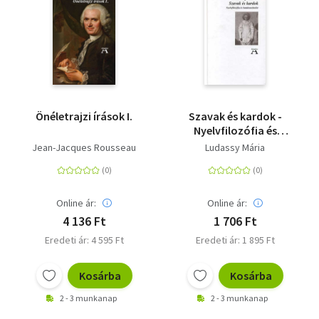
Önéletrajzi írások I.
Szavak és kardok -
Nyelvfilozófia és
hatalomelmélet
Jean-Jacques Rousseau
Ludassy Mária
Online ár:
Online ár:
4 136 Ft
1 706 Ft
Eredeti ár: 4 595 Ft
Eredeti ár: 1 895 Ft
Kosárba
Kosárba
2 - 3 munkanap
2 - 3 munkanap