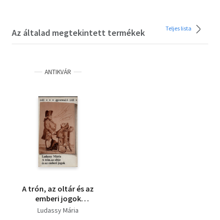
Teljes lista
Az általad megtekintett termékek
ANTIKVÁR
A trón, az oltár és az
emberi jogok
(gyorsuló idő)
Ludassy Mária