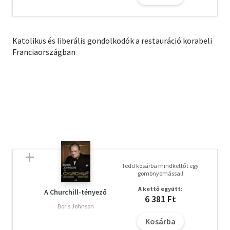
Katolikus és liberális gondolkodók a restauráció korabeli
Franciaországban
Tedd kosárba mindkettőt egy
gombnyomással!
A kettő együtt:
A Churchill-tényező
6 381 Ft
Boris Johnson
Kosárba