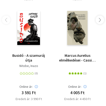
Busidó - A szamuráj
Marcus Aurelius
útja
elmélkedései - Cassius
Dio Cocceinas Marcus-
Nitobe, Inazo
életrajzával
Online ár:
Online ár:
3 591 Ft
4 005 Ft
Eredeti ár: 3 990 Ft
Eredeti ár: 4 450 Ft