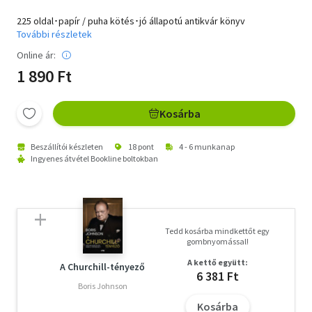
225 oldal･papír / puha kötés･jó állapotú antikvár könyv
További részletek
Online ár:
1 890 Ft
Kosárba
Beszállítói készleten
18 pont
4 - 6 munkanap
Ingyenes átvétel Bookline boltokban
Tedd kosárba mindkettőt egy
gombnyomással!
A kettő együtt:
A Churchill-tényező
6 381 Ft
Boris Johnson
Kosárba