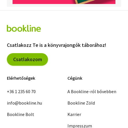
Csatlakozz Te is a könyvrajongók táborához!
Csatlakozom
Elérhetőségek
Cégünk
+36 1 235 60 70
A Bookline-ról bővebben
info@bookline.hu
Bookline Zöld
Bookline Bolt
Karrier
Impresszum