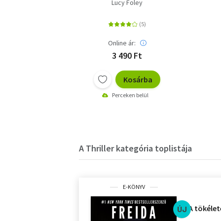
Lucy Foley
Online ár:
3 490 Ft
Kosárba
Perceken belül
A Thriller kategória toplistája
E-KÖNYV
A tökélet
ÚJ