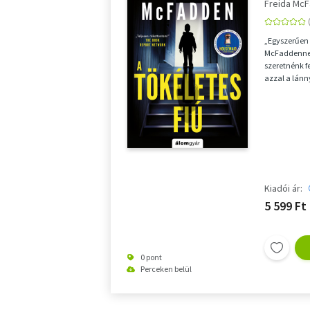
Freida Mc
„Egyszerűen 
McFaddennel.
szeretnénk f
azzal a lánn
eltűnt…”&nbs
Kiadói ár:
5 599 Ft
0 pont
Perceken belül