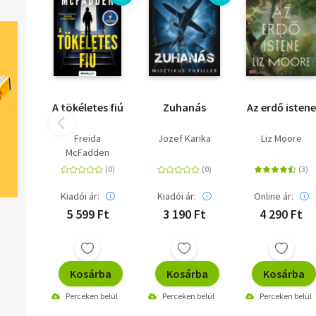
A tökéletes fiú
Zuhanás
Az erdő istene
Freida
Jozef Karika
Liz Moore
McFadden
Kiadói ár:
Kiadói ár:
Online ár:
5 599 Ft
3 190 Ft
4 290 Ft
Kosárba
Kosárba
Kosárba
Perceken belül
Perceken belül
Perceken belül