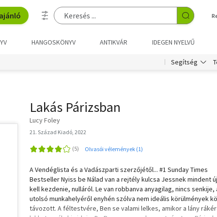
ajánló
R
YV
HANGOSKÖNYV
ANTIKVÁR
IDEGEN NYELVŰ
T
Segítség
Lakás Párizsban
Lucy Foley
21. Század Kiadó, 2022
Olvasói vélemények (1)
A Vendéglista és a Vadászparti szerzőjétől... #1 Sunday Times
Bestseller Nyiss be Nálad van a rejtély kulcsa Jessnek mindent ú
kell kezdenie, nulláról. Le van robbanva anyagilag, nincs senkije,
utolsó munkahelyéről enyhén szólva nem ideális körülmények k
távozott. A féltestvére, Ben se valami lelkes, amikor a lány ráké