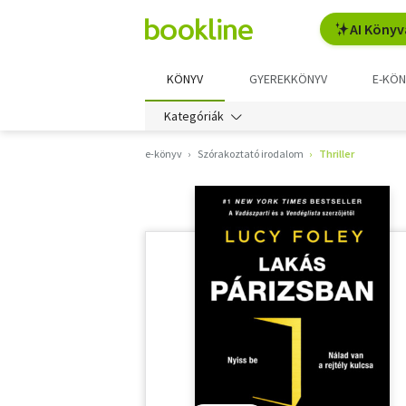
AI Könyv
KÖNYV
GYEREKKÖNYV
E-KÖN
Kategóriák
e-könyv
Szórakoztató irodalom
Thriller