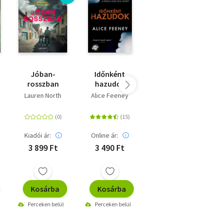
Jóban-
Időnként
Az alma nem
rosszban
hazudok
esik messze
Lauren North
Alice Feeney
Liane Moriarty
Kiadói ár:
Online ár:
Online ár:
3 899 Ft
3 490 Ft
4 599 Ft
Kosárba
Kosárba
Kosárba
Perceken belül
Perceken belül
Perceken belül