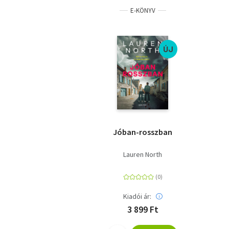
E-KÖNYV
ÚJ
Jóban-rosszban
Lauren North
Kiadói ár:
3 899 Ft