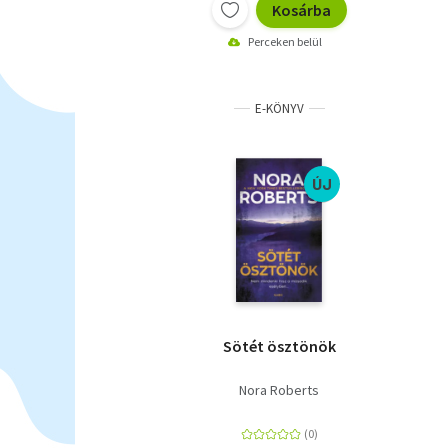
Kosárba
Perceken belül
E-KÖNYV
ÚJ
Sötét ösztönök
Nora Roberts