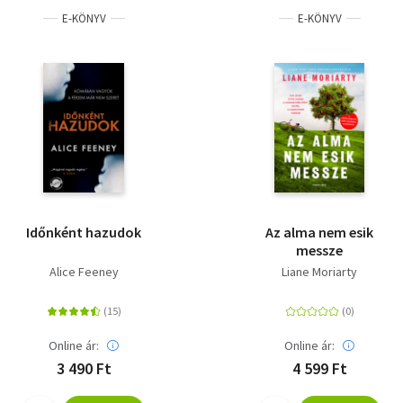
E-KÖNYV
E-KÖNYV
Időnként hazudok
Az alma nem esik
messze
Alice Feeney
Liane Moriarty
Online ár:
Online ár:
3 490 Ft
4 599 Ft