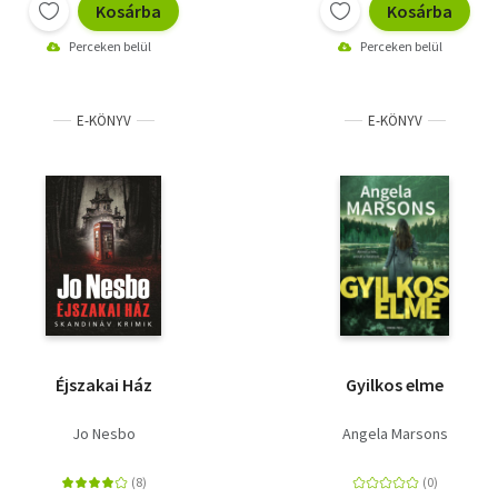
Kosárba
Kosárba
Perceken belül
Perceken belül
E-KÖNYV
E-KÖNYV
Éjszakai Ház
Gyilkos elme
Jo Nesbo
Angela Marsons