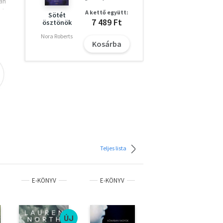
an
ásba
A kettő együtt:
Sötét
,
7 489 Ft
ösztönök
Nora Roberts
e. A
Kosárba
 a
s a
es
Teljes lista
d
E-KÖNYV
E-KÖNYV
E-KÖNYV
ÚJ