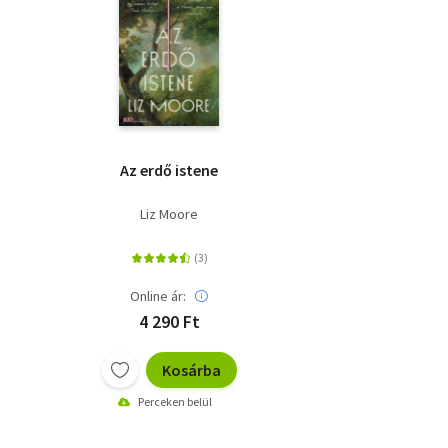
Az erdő istene
Liz Moore
Online ár:
4 290 Ft
Kosárba
Perceken belül