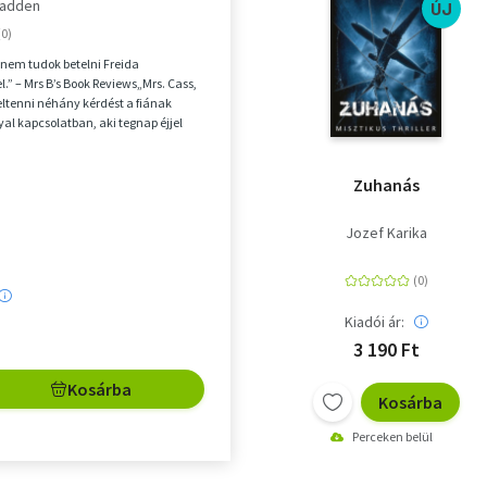
Fadden
ÚJ
nem tudok betelni Freida
” – Mrs B’s Book Reviews„Mrs. Cass,
eltenni néhány kérdést a fiának
yal kapcsolatban, aki tegnap éjjel
p;Erika C...
Zuhanás
Jozef Karika
Kiadói ár:
3 190 Ft
Kosárba
Kosárba
Perceken belül