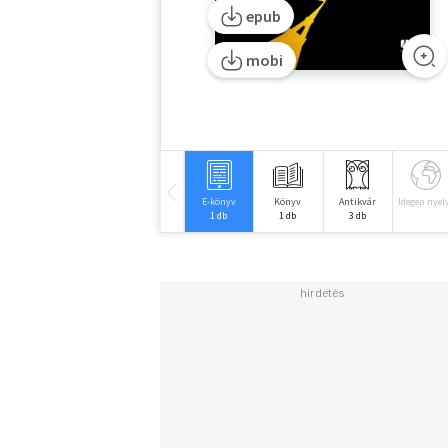
epub
mobi
E-könyv
Könyv
Antikvár
Idegen nyel
1 db
1 db
3 db