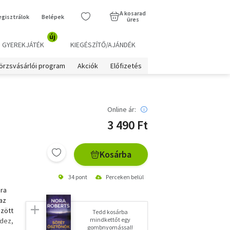
A kosarad
egisztrálok
Belépek
üres
új
GYEREKJÁTÉK
KIEGÉSZÍTŐ/AJÁNDÉK
örzsvásárlói program
Akciók
Előfizetés
Online ár:
3 490 Ft
Kosárba
34 pont
Perceken belül
jra
 az
özött
Tedd kosárba
mindkettőt egy
rdez,
gombnyomással!