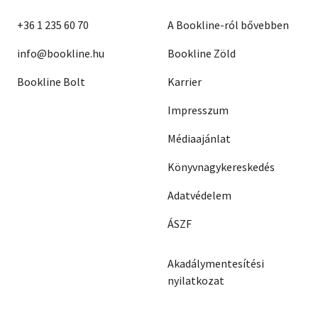
+36 1 235 60 70
A Bookline-ról bővebben
info@bookline.hu
Bookline Zöld
Bookline Bolt
Karrier
Impresszum
Médiaajánlat
Könyvnagykereskedés
Adatvédelem
ÁSZF
Akadálymentesítési
nyilatkozat