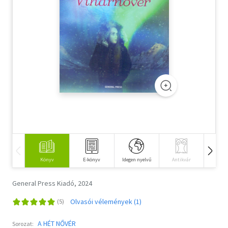
Szótár, nyelvkönyv
Tankönyv, segédkönyv
Társadalomtudomány
Természettudomány
Történelem
Vallás
Könyv
E-könyv
Idegen nyelvű
Antikvár
Hangos
General Press Kiadó, 2024
Olvasói vélemények (1)
A HÉT NŐVÉR
Sorozat: