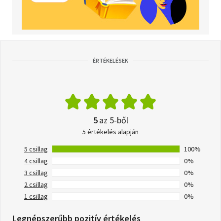
ÉRTÉKELÉSEK
5
az 5-ből
5 értékelés alapján
5 csillag
100%
4 csillag
0%
3 csillag
0%
2 csillag
0%
1 csillag
0%
Legnépszerűbb pozitív értékelés