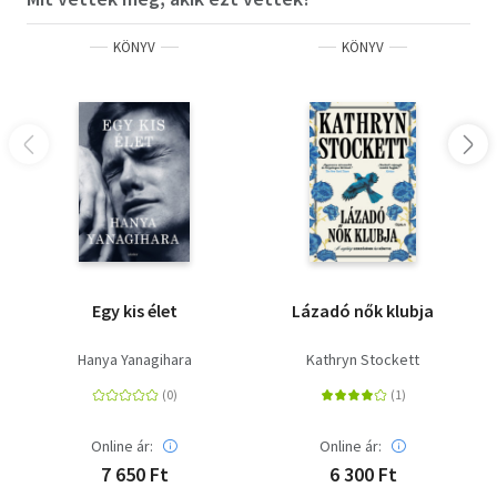
KÖNYV
KÖNYV
Egy kis élet
Lázadó nők klubja
Hanya Yanagihara
Kathryn Stockett
Online ár:
Online ár:
7 650 Ft
6 300 Ft