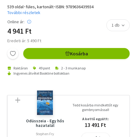
539 oldal･füles, kartonált･ISBN:
9789636439934
További részletek
Online ár:
4 941 Ft
Eredeti ár: 5 490 Ft
Kosárba
Raktáron
49 pont
2 - 3 munkanap
Ingyenes átvétel Bookline boltokban
Tedd kosárba mindkettőt egy
gombnyomással!
A kettő együtt:
Odüsszeia - Egy hős
13 491 Ft
hazatalál
Stephen Fry