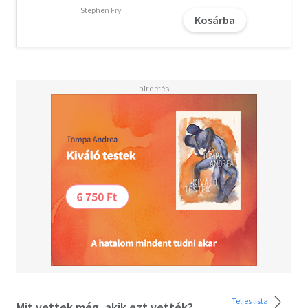
sarkából kifordító, váratlan felfedezések várnak még rá
Stephen Fry
Kosárba
Bergen festői partjainál?
Lucinda Riley új sorozatának második kötetében egy
évtizedeken és Európán átívelő nyomozás történetét
meséli el. A letehetetlen családregény főszereplője
nemcsak a származásának kérdésére találja meg a
választ, hanem azzal is szembesül, hogy az erő nem
minden, és hogy élete tragédiái közepette is
beteljesedhet a sorsa.
Olvasd el mások véleményét is!
Teljes lista
Mit vettek még, akik ezt vették?