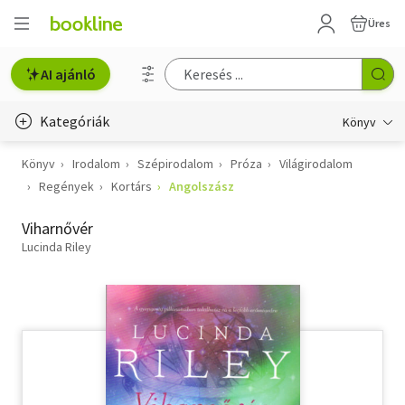
Üres
AI ajánló
Kategóriák
Könyv
Könyv
Irodalom
Szépirodalom
Próza
Világirodalom
Életmód, egészség
Regények
Kortárs
Angolszász
Erotika
Viharnővér
Gyermek- és ifjúsági
Lucinda Riley
Hobbi, szabadidő
Irodalom
Művészet
Szakkönyv