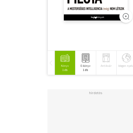
Könyv
E-könyv
Antikvár
Idegen nyel
1 db
1 db