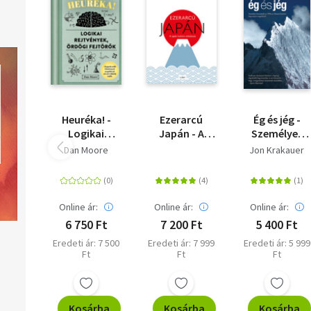
Heuréka! -
Ezerarcú
Ég és jég -
Logikai
Japán - A
Személyes
rejtvények,
japán kultúra
beszámoló a
Dan Moore
Jon Krakauer
ördögi
útikalauza
1996-os
fejtörők
Mount
Everest-i
hegymászó-
Online ár:
Online ár:
Online ár:
tragédiáról
6 750 Ft
7 200 Ft
5 400 Ft
Eredeti ár: 7 500
Eredeti ár: 7 999
Eredeti ár: 5 999
Ft
Ft
Ft
Kosárba
Kosárba
Kosárba