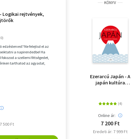
KÖNYV
- Logikai rejtvények,
jtörők
i edzésterved? Ne felejtsd el az
 beiktatni a napirendedbe! Ha
 fokozod a szellemi fittségedet,
lénken tarthatod az agyadat,
szórako...
Ezerarcú Japán - A
japán kultúra
útikalauza
Online ár:
7 200 Ft
 7 500 Ft
Eredeti ár: 7 999 Ft