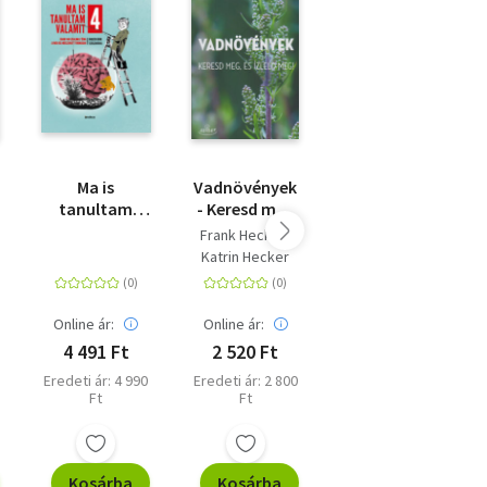
Ma is
Vadnövények
Vasutak -
tanultam
- Keresd meg
Lenyűgöző
z
valamit 4.
és ízleld meg!
nagyvilág
Frank Hecker
Paula Dreve
Katrin Hecker
Online ár:
Online ár:
Online ár:
4 491 Ft
2 520 Ft
7 191 Ft
Eredeti ár: 4 990
Eredeti ár: 2 800
Eredeti ár: 7 990
Ft
Ft
Ft
Kosárba
Kosárba
Kosárba