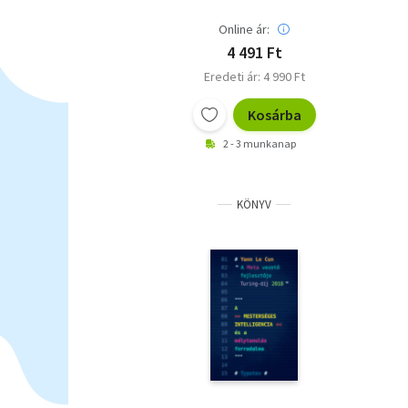
Online ár:
4 491 Ft
Eredeti ár: 4 990 Ft
Kosárba
2 - 3 munkanap
KÖNYV