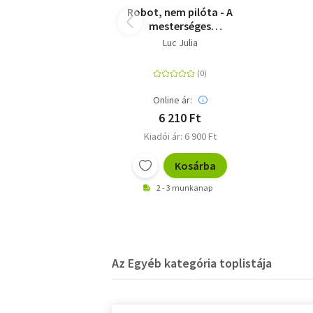
Robot, nem pilóta - A
mesterséges
intelligencia (még)
Luc Julia
nem létezik
Online ár:
6 210 Ft
Kiadói ár: 6 900 Ft
Kosárba
2 - 3 munkanap
Az Egyéb kategória toplistája