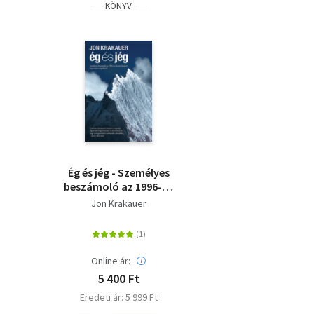
KÖNYV
Ég és jég - Személyes
beszámoló az 1996-os
Mount Everest-i
Jon Krakauer
hegymászó-
tragédiáról
Online ár:
5 400 Ft
Eredeti ár: 5 999 Ft