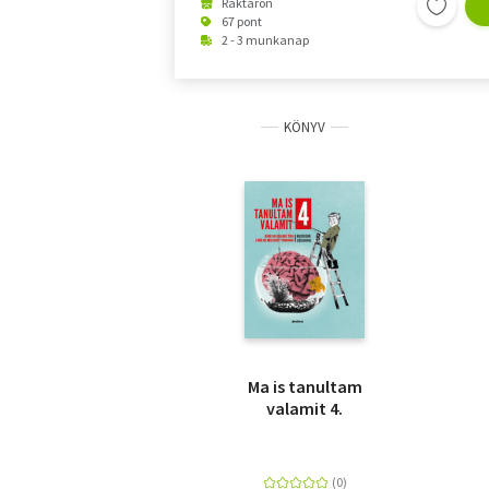
Raktáron
67 pont
2 - 3 munkanap
KÖNYV
Ma is tanultam
valamit 4.