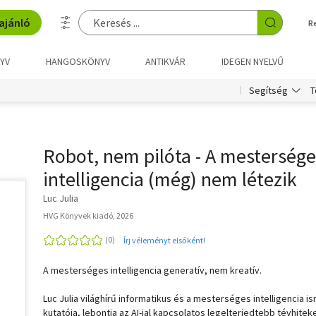
ajánló
R
YV
HANGOSKÖNYV
ANTIKVÁR
IDEGEN NYELVŰ
T
Segítség
Robot, nem pilóta - A mestersége
intelligencia (még) nem létezik
Luc Julia
HVG Könyvek kiadó, 2026
Írj véleményt elsőként!
A mesterséges intelligencia generatív, nem kreatív.
Luc Julia világhírű informatikus és a mesterséges intelligencia i
kutatója, lebontja az AI-jal kapcsolatos legelterjedtebb tévhitek