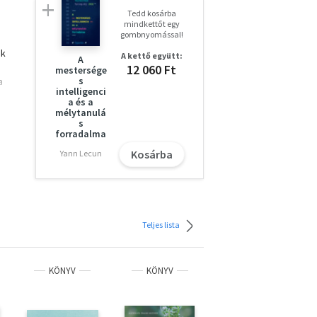
Tedd kosárba
mindkettőt egy
gombnyomással!
ak
A kettő együtt:
A
12 060 Ft
mestersége
s
a
intelligenci
a és a
mélytanulá
s
as
forradalma
zinte
Kosárba
Yann Lecun
ások
Teljes lista
KÖNYV
KÖNYV
KÖNYV