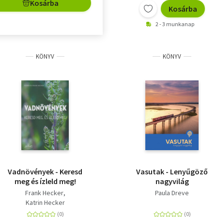
Kosárba
Kosárba
2 - 3 munkanap
KÖNYV
KÖNYV
Vadnövények - Keresd
Vasutak - Lenyűgöző
meg és ízleld meg!
nagyvilág
Frank Hecker
Paula Dreve
Katrin Hecker