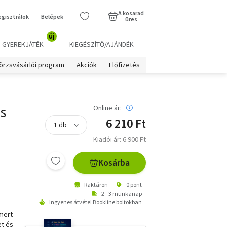
A kosarad
egisztrálok
Belépek
üres
új
GYEREKJÁTÉK
KIEGÉSZÍTŐ/AJÁNDÉK
örzsvásárlói program
Akciók
Előfizetés
s
Online ár:
6 210 Ft
Kiadói ár: 6 900 Ft
Kosárba
Raktáron
0 pont
2 - 3 munkanap
Ingyenes átvétel Bookline boltokban
smert
et és