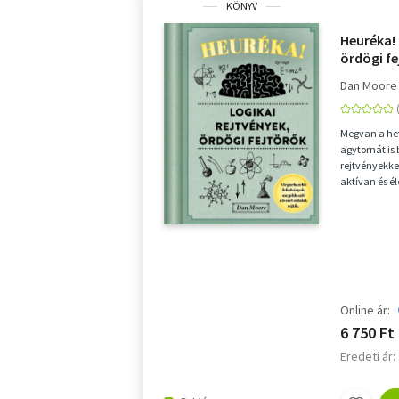
KÖNYV
Heuréka! 
ördögi fe
Dan Moore
Megvan a het
agytornát is
rejtvényekkel
aktívan és é
miközben jól 
Online ár:
6 750 Ft
Eredeti ár: