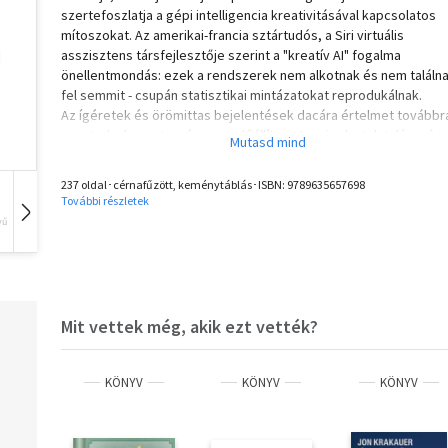
szertefoszlatja a gépi intelligencia kreativitásával kapcsolatos
mítoszokat. Az amerikai-francia sztártudós, a Siri virtuális
asszisztens társfejlesztője szerint a "kreatív AI" fogalma
önellentmondás: ezek a rendszerek nem alkotnak és nem találn
fel semmit - csupán statisztikai mintázatokat reprodukálnak.
Az ígéretek és örömittas bejelentések dacára értelmet továbbr
sem tudunk mesterségesen előállítani. A mai robotok talán már
képesek vezetni, de ettől még nem pilóták.
A szerző áttekintve a gépi intelligencia kifejlesztésének izgalm
237 oldal･cérnafűzött, keménytáblás･ISBN:
9789635657698
történetét szól azokról a valós társadalmi fenyegetésekről,
További részletek
amelyeket az AI kiválthat, s rámutat a technológia korlátjaira. Ős
vű
Hangoskönyv
Film
Zene
és világos összegzése a gépi intelligenciával kapcsolatos elvár
eredeti és elmés bírálata.
Mit vettek még, akik ezt vették?
KÖNYV
KÖNYV
KÖNYV