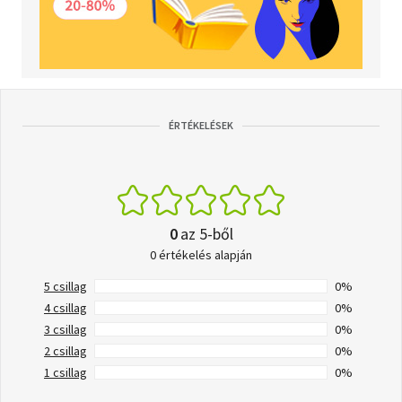
ÉRTÉKELÉSEK
0
az 5-ből
0 értékelés alapján
5 csillag
0%
4 csillag
0%
3 csillag
0%
2 csillag
0%
1 csillag
0%