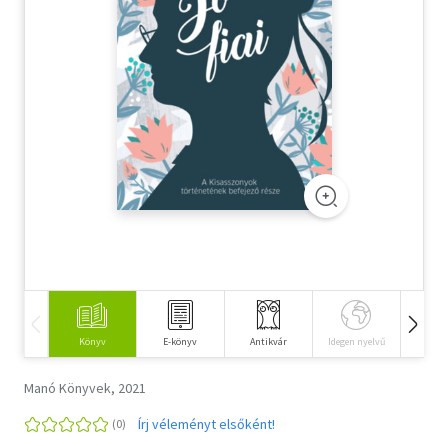
Szótár, nyelvkönyv
Tankönyv, segédkönyv
Társadalomtudomány
Természettudomány
Történelem
Vallás
Könyv
E-könyv
Antikvár
Idegen nyelvű
Hangos
Manó Könyvek, 2021
Írj véleményt elsőként!