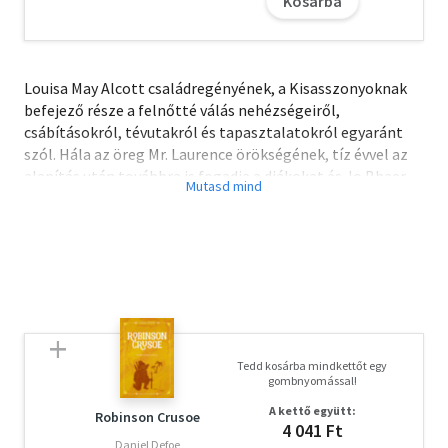
Kosárba
Louisa May Alcott családregényének, a Kisasszonyoknak
befejező része a felnőtté válás nehézségeiről,
csábításokról, tévutakról és tapasztalatokról egyaránt
szól. Hála az öreg Mr. Laurence örökségének, tíz évvel az
alapítás után továbbra is fogadja a diákokat és Jo Bhaer
kísérleti iskolája főiskolává növi ki magát. A régi
növendékek ifjakká, illetve bájos és céltudatos fiatal
hölgyekké serdültek, akik a maguk útját járják a
nagyvilágban. Ám egy fiatalnak ugyanannyi gondja akad,
mint egy gyereknek, az élet komoly akadályokat gördít a
fiatalok elé, akik mind ezek ellenére maradnak, akik
mindig is voltak, Jo March fiai.
Tedd kosárba mindkettőt egy
gombnyomással!
A kettő együtt:
Robinson Crusoe
4 041 Ft
Daniel Defoe