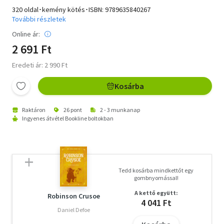
320 oldal･kemény kötés･ISBN:
9789635840267
További részletek
Online ár:
2 691 Ft
Eredeti ár: 2 990 Ft
Kosárba
Raktáron
26 pont
2 - 3 munkanap
Ingyenes átvétel Bookline boltokban
Tedd kosárba mindkettőt egy
gombnyomással!
A kettő együtt:
Robinson Crusoe
4 041 Ft
Daniel Defoe