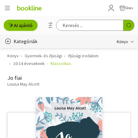
Üres
AI ajánló
Kategóriák
Könyv
Könyv
Gyermek- és ifjúsági
Ifjúsági irodalom
Életmód, egészség
10-14 éveseknek
Klasszikus
Erotika
Jo fiai
Gyermek- és ifjúsági
Louisa May Alcott
Hobbi, szabadidő
Irodalom
Művészet
Szakkönyv