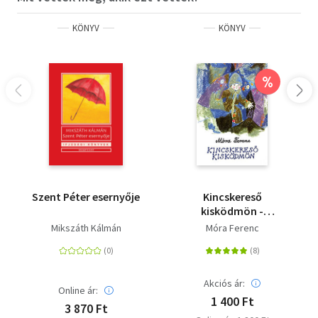
KÖNYV
KÖNYV
%
Szent Péter esernyője
Kincskereső
kisködmön -
Puhatábla
Mikszáth Kálmán
Móra Ferenc
Akciós ár:
Online ár:
1 400 Ft
3 870 Ft