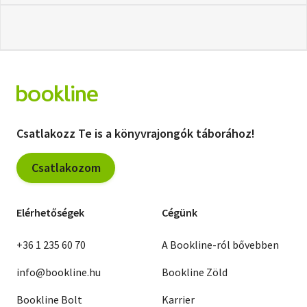
Csatlakozz Te is a könyvrajongók táborához!
Csatlakozom
Elérhetőségek
Cégünk
+36 1 235 60 70
A Bookline-ról bővebben
info@bookline.hu
Bookline Zöld
Bookline Bolt
Karrier