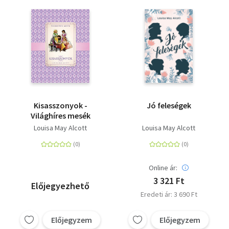
Kisasszonyok -
Jó feleségek
Világhíres mesék
Louisa May Alcott
Louisa May Alcott
Online ár:
3 321 Ft
Előjegyezhető
Eredeti ár: 3 690 Ft
Előjegyzem
Előjegyzem