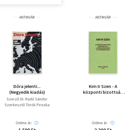
ANTIKVÁR
ANTIKVÁR
Dóra jelenti...
Kim Ir Szen - A
(Negyedik kiadás)
központi bizottság
beszámolója a koreai
Szerző Dr. Radó Sándor
munkapárt V.
Szerkesztő Török Piroska
kongresszusán
Online ár:
Online ár: