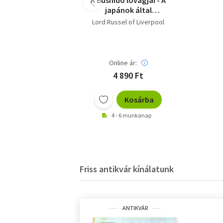
A Bushido lovagjai - A
japánok által
elkövetett háborús
Lord Russel of Liverpool
bűnök rövid története
Online ár:
4 890 Ft
Kosárba
4 - 6 munkanap
Friss antikvár kínálatunk
ANTIKVÁR