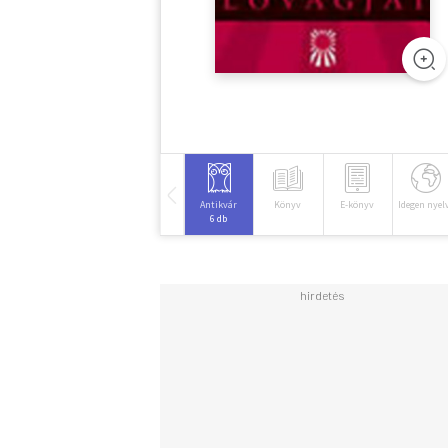
Antikvár
Könyv
E-könyv
Idegen nyel
6 db