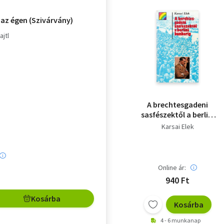
 az égen (Szivárvány)
ajtl
A brechtesgadeni
sasfészektől a berlini
bunkerig
Karsai Elek
Online ár:
940 Ft
Kosárba
Kosárba
4 - 6 munkanap