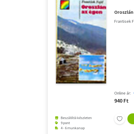
Oroszlán
Frantisek F
Online ár:
940 Ft
Beszállítói készleten
9 pont
4 - 6 munkanap