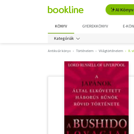
AI Könyv
KÖNYV
GYEREKKÖNYV
E-KÖN
Kategóriák
Antikvár könyv
Történelem
Világtörténelem
II.