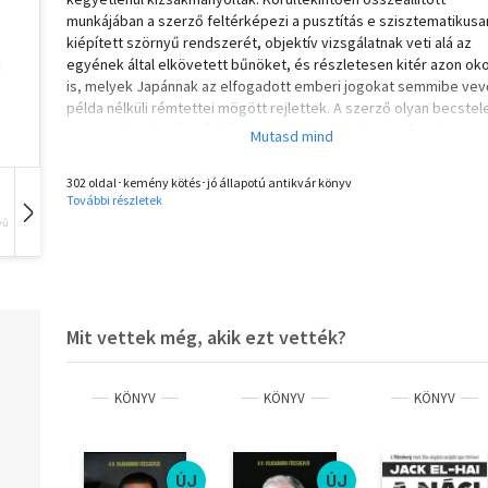
munkájában a szerző feltérképezi a pusztítás e szisztematikusa
kiépített szörnyű rendszerét, objektív vizsgálatnak veti alá az
egyének által elkövetett bűnöket, és részletesen kitér azon ok
is, melyek Japánnak az elfogadott emberi jogokat semmibe vev
példa nélküli rémtettei mögött rejlettek. A szerző olyan becstel
gaztetteket is górcső alá vesz, mint pl. a napi 10000 fogoly
kivégzése Auschwitzban.
302 oldal･kemény kötés･jó állapotú antikvár könyv
További részletek
vű
Hangoskönyv
Film
Zene
Mit vettek még, akik ezt vették?
KÖNYV
KÖNYV
KÖNYV
ÚJ
ÚJ