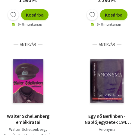
1 590 Ft
2 390 Ft
Kosárba
Kosárba
6 - 8 munkanap
6 - 8 munkanap
ANTIKVÁR
ANTIKVÁR
Walter Schellenberg
Egy nő Berlinben -
emlékiratai
Naplójegyzetek 1945.
április 20-tól június 22-
Walter Schellenberg
Anonyma
ig