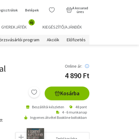
A kosarad
egisztrálok
Belépek
üres
új
GYEREKJÁTÉK
KIEGÉSZÍTŐ/AJÁNDÉK
örzsvásárlói program
Akciók
Előfizetés
al
Online ár:
4 890 Ft
Kosárba
Beszállítói készleten
48 pont
4 - 6 munkanap
Ingyenes átvétel Bookline boltokban
tt
Tedd kosárba