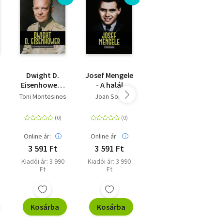
Dwight D.
Josef Mengele
A párviadal
Eisenhower -
- A halál
A
angyala
Toni Montesinos
Joan Solé
John Lukacs
szövetségesek
n
főparancsnoka
Online ár:
Online ár:
Online ár:
3 591 Ft
3 591 Ft
5 850 Ft
Kiadói ár: 3 990
Kiadói ár: 3 990
Eredeti ár: 6 499
Ft
Ft
Ft
Kosárba
Kosárba
Kosárba