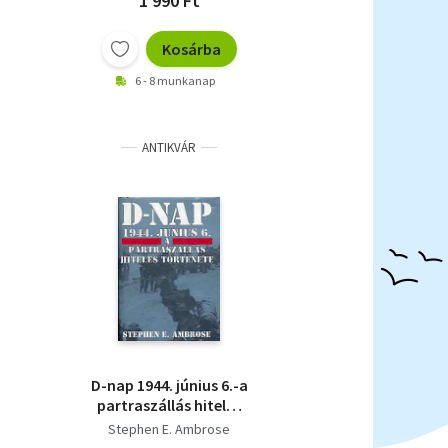
1 990 Ft
Kosárba
6 - 8 munkanap
ANTIKVÁR
D-nap 1944. június 6.-a
partraszállás hiteles
története
Stephen E. Ambrose