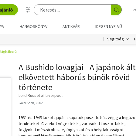
ajánló
R
YV
HANGOSKÖNYV
ANTIKVÁR
IDEGEN NYELVŰ
T
Segítség
 világháború
A Bushido lovagjai - A japánok ált
elkövetett háborús bűnök rövid
története
Lord Russel of Liverpool
Gold Book, 2002
1931 és 1945 között japán csapatok pusztították végig a leigázo
területeket. Civileket végeztek ki, városokat fosztottak ki,
foglyokat mészároltak le, foglyaikat és a helyi lakosságot
kegyetlenül kizsákmányolták. Körültekintően összeállított