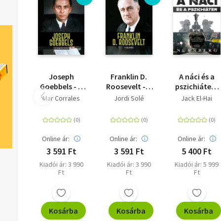
Joseph
Franklin D.
A náci és a
Goebbels - A
Roosevelt - A
pszichiáter -
propaganda
nép elnöke
Háborgó
Mar Corrales
Jordi Solé
Jack El-Hai
mestere
elmék
labirintusába
Online ár:
Online ár:
Online ár:
3 591 Ft
3 591 Ft
5 400 Ft
Kiadói ár: 3 990
Kiadói ár: 3 990
Kiadói ár: 5 999
Ft
Ft
Ft
Kosárba
Kosárba
Kosárba