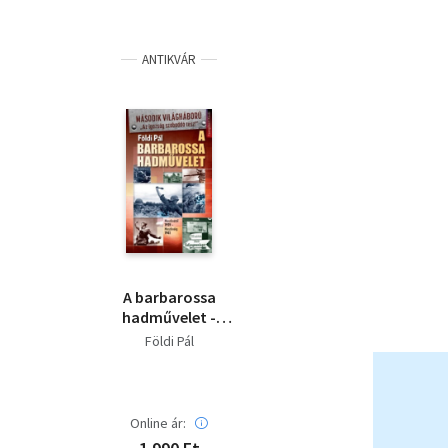
ANTIKVÁR
A barbarossa
hadművelet -
Moszkvától 1939 -
Földi Pál
Moszkváig 1941
Online ár: