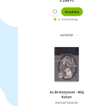
3 290 Ft
Kosárba
4 - 6 munkanap
ANTIKVÁR
Az én Katynom - Mój
Katyn
Konrad Sutarski