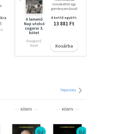
mindkettőt egy
n
gombnyomással!
okra
A kettő együtt:
A lemenő
13 881 Ft
ő
Nap utolsó
sugarai 3.
en
kötet
Douglas E.
Kosárba
Nash
Teljes lista
KÖNYV
KÖNYV
KÖNYV
ÚJ
ÚJ