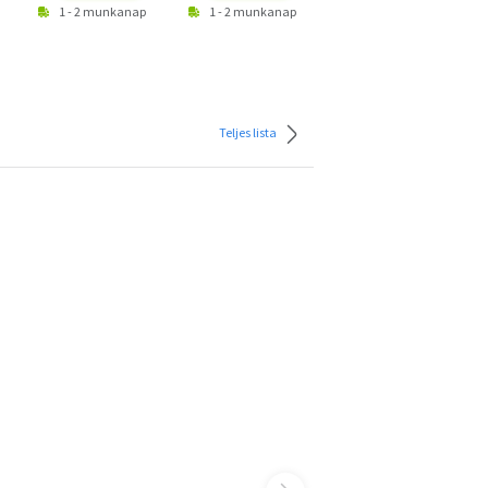
1 - 2 munkanap
1 - 2 munkanap
1 - 2 munkanap
Teljes lista