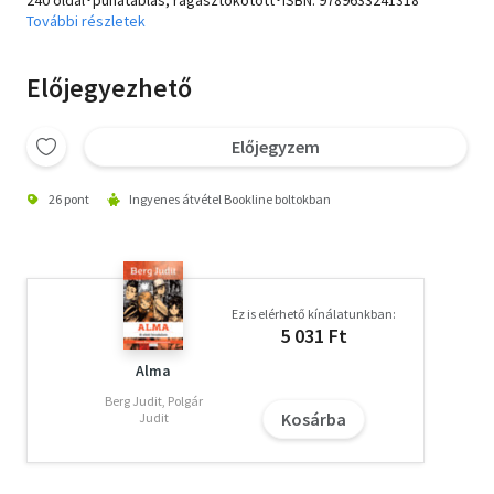
További részletek
Előjegyezhető
Előjegyzem
26 pont
Ingyenes átvétel Bookline boltokban
Ez is elérhető kínálatunkban:
5 031 Ft
Alma
Berg Judit, Polgár
Kosárba
Judit