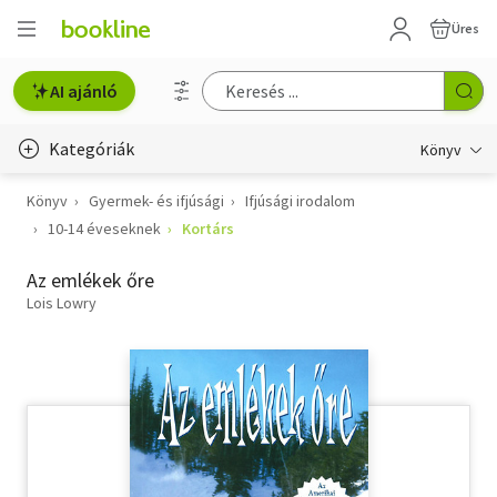
Üres
AI ajánló
Kategóriák
Könyv
Könyv
Gyermek- és ifjúsági
Ifjúsági irodalom
Életmód, egészség
10-14 éveseknek
Kortárs
Erotika
Az emlékek őre
Gyermek- és ifjúsági
Lois Lowry
Hobbi, szabadidő
Irodalom
Művészet
Szakkönyv