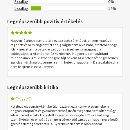
2 csillag
0%
1 csillag
14%
Legnépszerűbb pozitív értékelés
Nagyon jó ahogy bemutatója ezt az egész új világot, engem magával
ragadott és nem engedett el addig míg ki nem olvastam, éreztem ahogy
folyik mellettem a patak, érzed Jonas érzelmeit a magányt, a
boldogságot, a kitartás nehéz küzdelmét. Nagyon tudom ajánlani
mindenkinek.Ami viszont nagyon fájt nekem az a befejezése egyszerüen
egy olyan űrt hagyott bennem amin hetekig hágodtam. De legalább soha
nem felejtem el ezt a könyvet.
Legnépszerűbb kritika
Kötelező olvasmányként került hozzánk ez a könyv. A gyermekem
nagyon strapabíró és gyakorlott olvasó,de én még soha nem láttam úgy
kibukni mint ettől a könyvtől! Kegyetlen,durva,de a 21 század elég
személytelen és empátiában nem bővelkedő társadalmában nevelkedő
gyerkőcök még élvezhetik is. Gyerekeknek nem is ajánlanám!