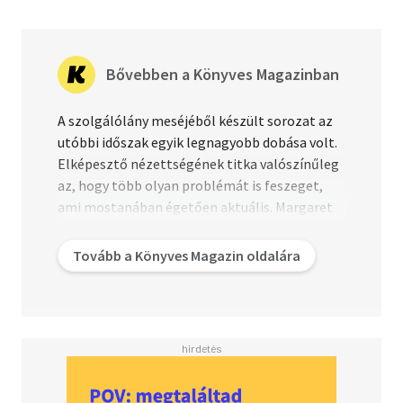
Bővebben a Könyves Magazinban
A szolgálólány meséjéből készült sorozat az
utóbbi időszak egyik legnagyobb dobása volt.
Elképesztő nézettségének titka valószínűleg
az, hogy több olyan problémát is feszeget,
ami mostanában égetően aktuális. Margaret
Atwood 1985-ös története, amelyben a
termékeny nőket a szaporodás érdekében
Tovább a Könyves Magazin oldalára
rabszolgasorsba taszítják, pillanatok alatt a
mostani politikai tendenciák szimbóluma lett.
Ha te is a sorozat rajongója lettél, mutatunk
hat olyan gender-témával foglalkozó
disztópiát, ami garantáltan tetszeni fog!