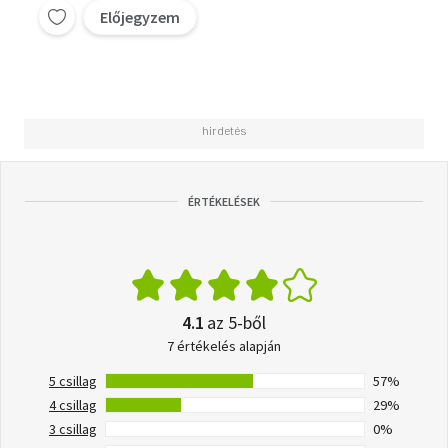
Előjegyzem
ÉRTÉKELÉSEK
4.1
az 5-ből
7 értékelés alapján
5 csillag
57%
4 csillag
29%
3 csillag
0%