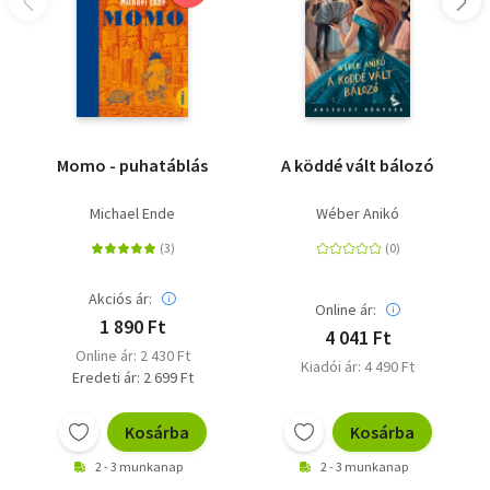
Momo - puhatáblás
A köddé vált bálozó
Michael Ende
Wéber Anikó
Akciós ár:
Online ár:
1 890 Ft
4 041 Ft
Online ár: 2 430 Ft
Kiadói ár: 4 490 Ft
Eredeti ár: 2 699 Ft
Kosárba
Kosárba
2 - 3 munkanap
2 - 3 munkanap