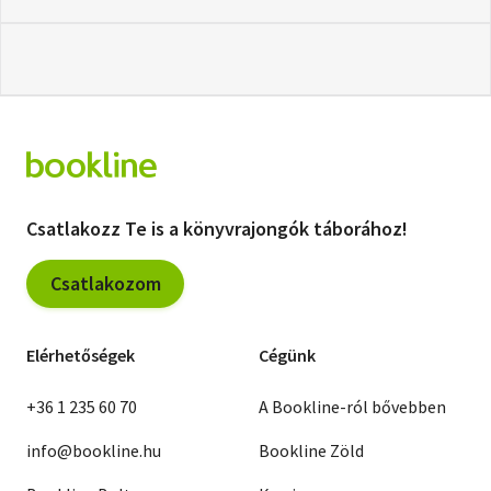
Csatlakozz Te is a könyvrajongók táborához!
Csatlakozom
Elérhetőségek
Cégünk
+36 1 235 60 70
A Bookline-ról bővebben
info@bookline.hu
Bookline Zöld