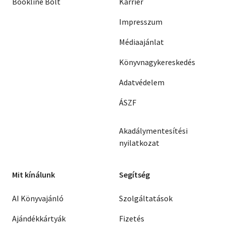
Bookline Bolt
Karrier
Impresszum
Médiaajánlat
Könyvnagykereskedés
Adatvédelem
ÁSZF
Akadálymentesítési
nyilatkozat
Mit kínálunk
Segítség
AI Könyvajánló
Szolgáltatások
Ajándékkártyák
Fizetés