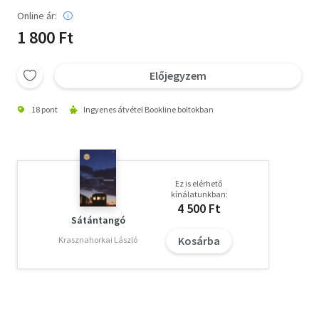
Online ár:
1 800 Ft
Előjegyzem
18 pont
Ingyenes átvétel Bookline boltokban
Ez is elérhető
kínálatunkban:
4 500 Ft
Sátántangó
Kosárba
Krasznahorkai László