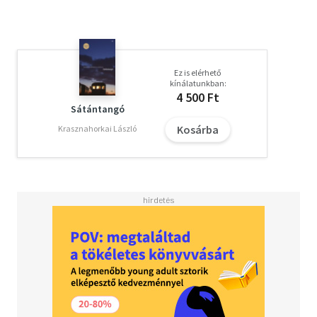
Ez is elérhető
kínálatunkban:
4 500 Ft
Sátántangó
Kosárba
Krasznahorkai László