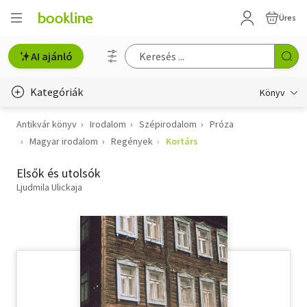
Üres
AI ajánló
Kategóriák
Könyv
Antikvár könyv
Irodalom
Szépirodalom
Próza
Életmód, egészség
Magyar irodalom
Regények
Kortárs
Erotika
Elsők és utolsók
Gyermek- és ifjúsági
Ljudmila Ulickaja
Hobbi, szabadidő
Irodalom
Művészet
Szakkönyv