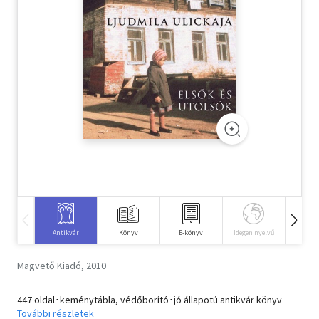
Szótár, nyelvkönyv
Tankönyv, segédkönyv
Társadalomtudomány
Természettudomány
Történelem
Vallás
Antikvár
Könyv
E-könyv
Idegen nyelvű
Hangos
Magvető Kiadó, 2010
447 oldal･keménytábla, védőborító･jó állapotú antikvár könyv
További részletek