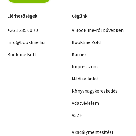
Elérhetőségek
Cégünk
+36 1 235 60 70
A Bookline-ról bővebben
info@bookline.hu
Bookline Zöld
Bookline Bolt
Karrier
Impresszum
Médiaajánlat
Könyvnagykereskedés
Adatvédelem
ÁSZF
Akadálymentesítési